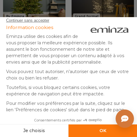
By Eminza
Grand format
Sapin de Noël artificiel
Arbre lumineux 1755 LED
lumineux 3000 LED (H180
(H180 cm) Wonderland
cm) Caucasia Nordmann
Blanc chaud
En stock
Expédié sous 3 à 5 semaines
Vert sapin
299
,
129
,
-15%
-13%
349,99
149,99
00
99
Ajouter au panier
Ajouter au panier