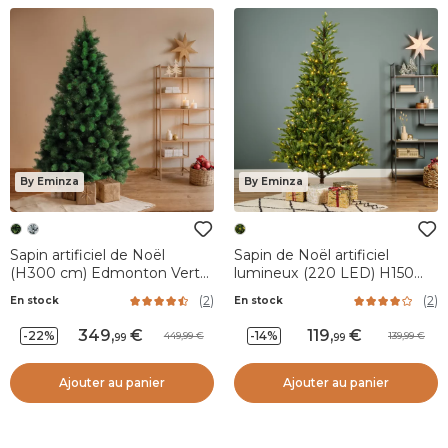
By Eminza
By Eminza
Sapin artificiel de Noël
Sapin de Noël artificiel
(H300 cm) Edmonton Vert
lumineux (220 LED) H150
sapin
cm Allix Vert sapin
(
2
)
(
2
)
En stock
En stock
349
,
119
,
-22%
-14%
449,99
139,99
99
99
Ajouter au panier
Ajouter au panier