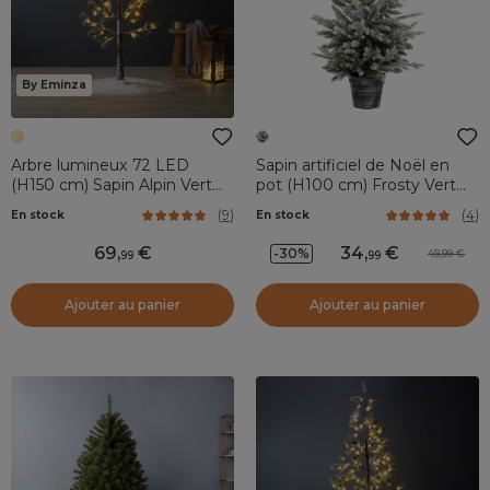
By Eminza
Arbre lumineux 72 LED
Sapin artificiel de Noël en
(H150 cm) Sapin Alpin Vert
pot (H100 cm) Frosty Vert
enneigé et blanc chaud
enneigé
(
9
)
(
4
)
En stock
En stock
69
,
34
,
-30%
49,99
99
99
Ajouter au panier
Ajouter au panier