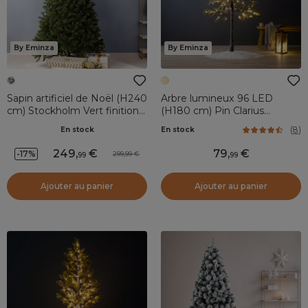
By Eminza
By Eminza
Sapin artificiel de Noël (H240
Arbre lumineux 96 LED
cm) Stockholm Vert finition
(H180 cm) Pin Clarius
perlée
enneigé Blanc chaud
(
8
)
En stock
En stock
249
,
79
,
-17%
299,99
99
99
Ajouter au panier
Ajouter au panier