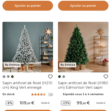
Ajouter au panier
Ajouter au panier
By Eminza
By Eminza
Sapin artificiel de Noël (H210
Sapin artificiel de Noël (H180
cm) King Vert enneigé
cm) Edmonton Vert sapin
(
16
)
En stock
Expédié sous 2 à 4 semaines
109
,
99
,
-8%
-23%
119,99
129,99
99
99