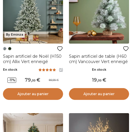
By Eminza
Sapin artificiel de Noël (H150
Sapin artificiel de table (H60
cm) Allix Vert enneigé
cm) Vancouver Vert enneigé
(
5
)
En stock
En stock
79
,
19
,
-11%
89,99
99
99
Ajouter au panier
Ajouter au panier