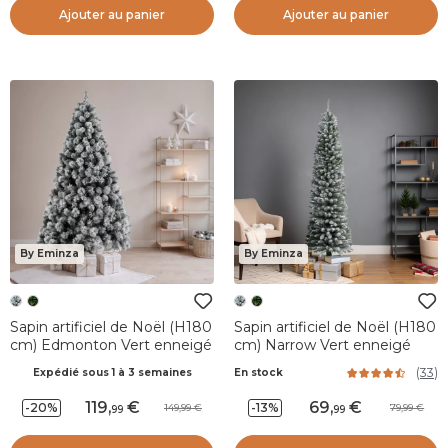
Ajouter au panier
Ajouter au panier
By Eminza
By Eminza
Sapin artificiel de Noël (H180
Sapin artificiel de Noël (H180
cm) Edmonton Vert enneigé
cm) Narrow Vert enneigé
(
33
)
Expédié sous 1 à 3 semaines
En stock
119
,
69
,
-20%
-13%
149,99
79,99
99
99