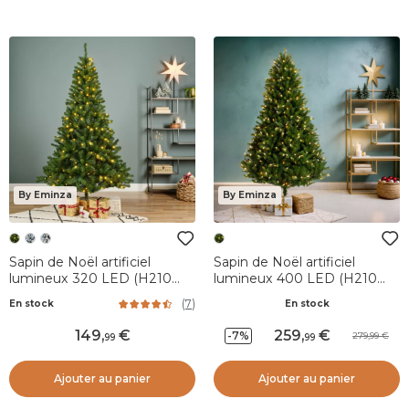
By Eminza
By Eminza
Sapin de Noël artificiel
Sapin de Noël artificiel
lumineux 320 LED (H210
lumineux 400 LED (H210
cm) King Vert sapin
cm) Barrow Vert sapin
(
7
)
En stock
En stock
149
,
259
,
-7%
279,99
99
99
Ajouter au panier
Ajouter au panier