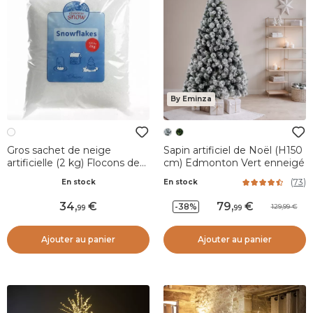
By Eminza
Gros sachet de neige
Sapin artificiel de Noël (H150
artificielle (2 kg) Flocons de
cm) Edmonton Vert enneigé
neige
(
73
)
En stock
En stock
34
,
79
,
-38%
129,99
99
99
Ajouter au panier
Ajouter au panier