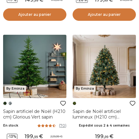
99
99
Ajouter au panier
Ajouter au panier
By Eminza
By Eminza
Sapin artificiel de Noël (H210
Sapin de Noël artificiel
cm) Glorious Vert sapin
lumineux (H210 cm)
Washington Luxe Vert sapin
(
70
)
En stock
Expédié sous 2 à 4 semaines
199
,
199
,
-13%
229,99
99
99