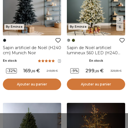
2
6
By Eminza
By Eminza
Sapin artificiel de Noël (H240
Sapin de Noël artificiel
cm) Munich Noir
lumineux 560 LED (H240
cm) Allix Vert enneigé
(
1
)
En stock
En stock
169
,
299
,
-32%
-9%
249,99
329,99
99
99
Ajouter au panier
Ajouter au panier