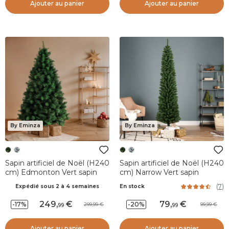
Ajouter au panier
Ajouter au panier
By Eminza
By Eminza
Sapin artificiel de Noël (H240
Sapin artificiel de Noël (H240
cm) Edmonton Vert sapin
cm) Narrow Vert sapin
(
7
)
Expédié sous 2 à 4 semaines
En stock
249
,
79
,
-17%
-20%
299,99
99,99
99
99
Ajouter au panier
Ajouter au panier