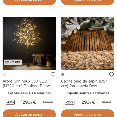
By Eminza
Arbre lumineux 750 LED
Cache pied de sapin (D57
(H220 cm) Bouleau Blanc
cm) Paulownia Bois
chaud
Expédié sous 4 à 6 semaines
Expédié sous 9 à 11 semaines
129
,
29
,
-13%
-25%
149,99
39,99
99
99
Ajouter au panier
Ajouter au panier