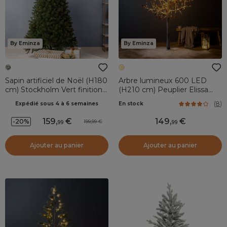
By Eminza
By Eminza
Sapin artificiel de Noël (H180
Arbre lumineux 600 LED
cm) Stockholm Vert finition
(H210 cm) Peuplier Elissa
perlée
Blanc chaud
(
8
)
Expédié sous 4 à 6 semaines
En stock
159
,
149
,
-20%
199,99
99
99
Ajouter au panier
Ajouter au panier