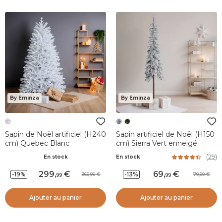
By Eminza
By Eminza
Sapin de Noël artificiel (H240
Sapin artificiel de Noël (H150
cm) Quebec Blanc
cm) Sierra Vert enneigé
(
29
)
En stock
En stock
299
,
69
,
-19%
-13%
369,99
79,99
99
99
Ajouter au panier
Ajouter au panier