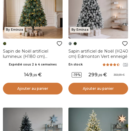
By Eminza
By Eminza
Sapin de Noël artificiel
Sapin artificiel de Noël (H240
lumineux (H180 cm)
cm) Edmonton Vert enneigé
Washington Luxe Vert sapin
(
15
)
Expédié sous 2 à 4 semaines
En stock
149
,
299
,
-19%
369,99
99
99
Ajouter au panier
Ajouter au panier