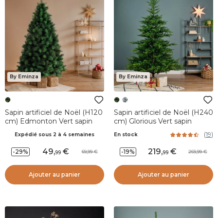
By Eminza
By Eminza
Sapin artificiel de Noël (H120
Sapin artificiel de Noël (H240
cm) Edmonton Vert sapin
cm) Glorious Vert sapin
(
19
)
Expédié sous 2 à 4 semaines
En stock
49
,
219
,
-29%
-19%
69,99
269,99
99
99
Ajouter au panier
Ajouter au panier