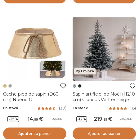
By Eminza
Cache pied de sapin (D60
Sapin artificiel de Noël (H210
cm) Noeud Or
cm) Glorious Vert enneigé
(
30
)
(
15
)
En stock
En stock
14
,
219
,
-25%
-12%
19,99
249,99
99
99
Ajouter au panier
Ajouter au panier