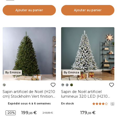
Ajouter au panier
Ajouter au panier
By Eminza
By Eminza
Sapin artificiel de Noël (H210
Sapin de Noël artificiel
cm) Stockholm Vert finition
lumineux 320 LED (H210
perlée
cm) King Vert enneigé
(
6
)
Expédié sous 4 à 6 semaines
En stock
199
,
179
,
-20%
249,99
99
99