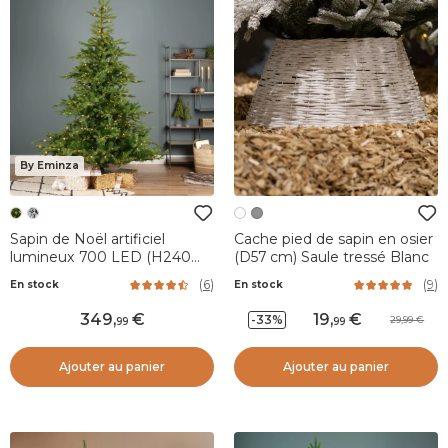
By Eminza
Sapin de Noël artificiel
Cache pied de sapin en osier
lumineux 700 LED (H240
(D57 cm) Saule tressé Blanc
cm) Glorious Vert sapin
(
6
)
(
9
)
En stock
En stock
349
,
19
,
-33%
29,99
99
99
Ajouter au panier
Ajouter au panier