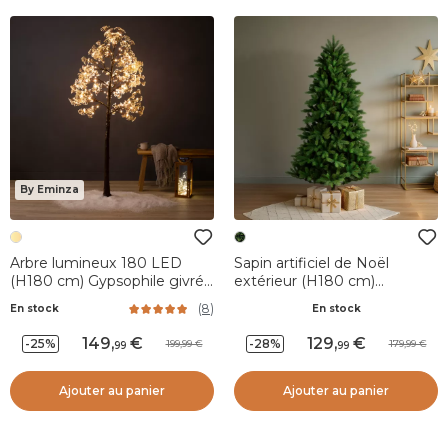
By Eminza
Arbre lumineux 180 LED
Sapin artificiel de Noël
(H180 cm) Gypsophile givré
extérieur (H180 cm)
Blanc chaud
Montana Vert sapin
(
8
)
En stock
En stock
149
,
129
,
-25%
-28%
199,99
179,99
99
99
Ajouter au panier
Ajouter au panier