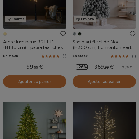
By Eminza
By Eminza
Arbre lumineux 96 LED
Sapin artificiel de Noël
(H180 cm) Épicéa branches
(H300 cm) Edmonton Vert
givrées Blanc chaud
enneigé
(
1
)
(
1
)
En stock
En stock
99
,
369
,
-26%
499,99
99
99
Ajouter au panier
Ajouter au panier