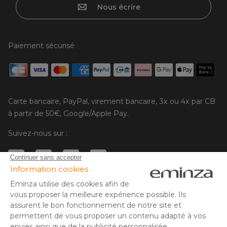
Nous écrire
Paiement sécurisé
Carte bancaire, PayPal, virement bancaire, 3x ou 4x par CB
à partir de 50€, Google/Apple Pay.
Suivez-nous sur :
© Copyright 2025 Eminza | Tous droits réservés |
FRA
ESPAÑA
ITALIE
DEUTSCHLAND