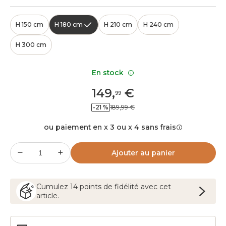
H 150 cm
H 180 cm
H 210 cm
H 240 cm
H 300 cm
En stock
149
,
€
99
-21 %
189,99 €
ou paiement en x 3 ou x 4 sans frais
Ajouter au panier
Cumulez
14
points
de fidélité avec cet
article.