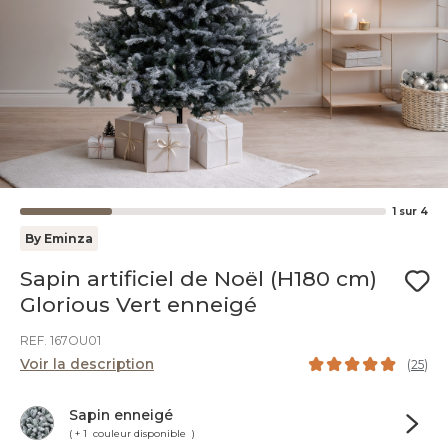
1
sur
4
By Eminza
Sapin artificiel de Noël (H180 cm)
Glorious Vert enneigé
REF. 167OU01
Voir la description
(
25
)
Sapin enneigé
( + 1 couleur disponible )