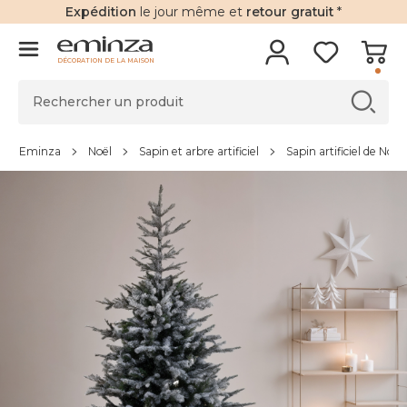
Expédition
le jour même et
retour gratuit
*
DÉCORATION DE LA MAISON
Eminza
Noël
Sapin et arbre artificiel
Sapin artificiel de Noël