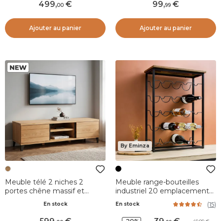
499
,
99
,
00
99
Ajouter au panier
Ajouter au panier
By Eminza
Meuble télé 2 niches 2
Meuble range-bouteilles
portes chêne massif et
industriel 20 emplacements
métal (150 x 44 cm) Bristol
(H74 cm) Victor Noir
(
15
)
En stock
En stock
Naturel