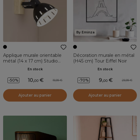
By Eminza
Applique murale orientable
Décoration murale en métal
métal (14 x 17 cm) Studio
(H45 cm) Tour Eiffel Noir
Noire
En stock
En stock
10
,
9
,
-50%
-70%
19,99
29,99
00
00
Ajouter au panier
Ajouter au panier