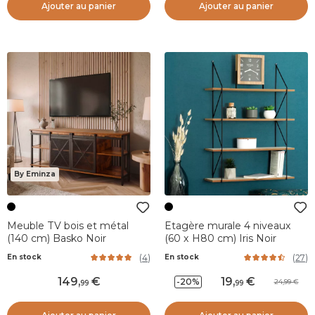
Ajouter au panier
Ajouter au panier
By Eminza
Meuble TV bois et métal
Etagère murale 4 niveaux
(140 cm) Basko Noir
(60 x H80 cm) Iris Noir
(
4
)
(
27
)
En stock
En stock
149
,
19
,
-20%
24,99
99
99