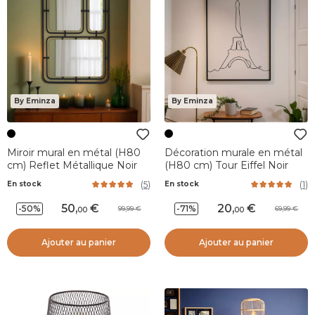
By Eminza
By Eminza
Miroir mural en métal (H80
Décoration murale en métal
cm) Reflet Métallique Noir
(H80 cm) Tour Eiffel Noir
(
5
)
(
1
)
En stock
En stock
50
,
20
,
-50%
-71%
99,99
69,99
00
00
Ajouter au panier
Ajouter au panier