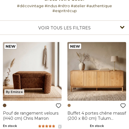
#décovintage #indus #rétro #atelier #authentique
#espritrécup
VOIR TOUS LES FILTRES
By Eminza
Pouf de rangement velours
Buffet 4 portes chêne massif
(H40 cm) Chris Marron
(200 x 80 cm) Tulum
Naturel
(
1
)
En stock
En stock