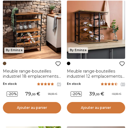
By Eminza
By Eminza
Meuble range-bouteilles
Meuble range-bouteilles
industriel 18 emplacements
industriel 12 emplacements
et porte-verres (H100 cm)
et porte-verres (H50 cm)
(
7
)
(
11
)
En stock
En stock
Hugo Marron
Arthur Noir
79
,
39
,
-20%
-20%
99,99
49,99
99
99
Ajouter au panier
Ajouter au panier