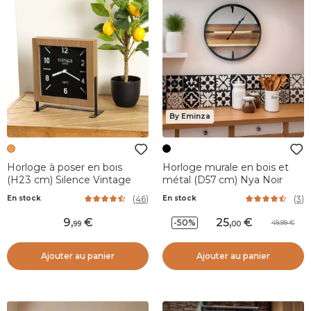
By Eminza
Horloge à poser en bois
Horloge murale en bois et
(H23 cm) Silence Vintage
métal (D57 cm) Nya Noir
(
46
)
(
3
)
En stock
En stock
9
,
25
,
-50%
49,99
99
00
Ajouter au panier
Ajouter au panier