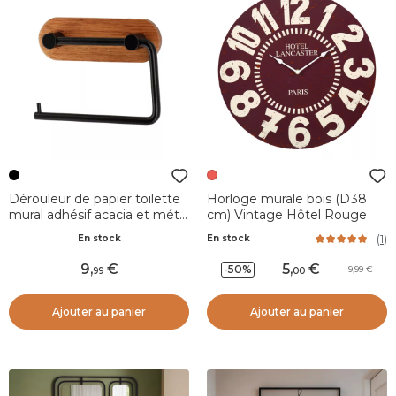
Dérouleur de papier toilette
Horloge murale bois (D38
mural adhésif acacia et métal
cm) Vintage Hôtel Rouge
Elena Noir
(
1
)
En stock
En stock
9
,
5
,
-50%
9,99
99
00
Ajouter au panier
Ajouter au panier