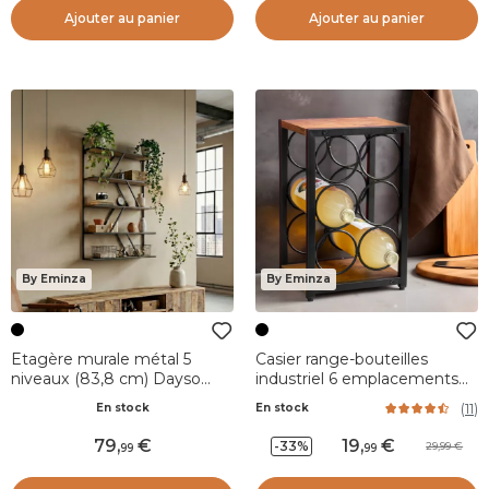
Ajouter au panier
Ajouter au panier
By Eminza
By Eminza
Etagère murale métal 5
Casier range-bouteilles
niveaux (83,8 cm) Dayso
industriel 6 emplacements
Noire
(H20 cm) Sacha Noir
(
11
)
En stock
En stock
79
,
19
,
-33%
29,99
99
99