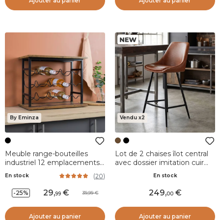
Ajouter au panier
Ajouter au panier
By Eminza
Vendu x2
Meuble range-bouteilles
Lot de 2 chaises îlot central
industriel 12 emplacements
avec dossier imitation cuir
(H40 cm) Auguste Noir
(Assise 67cm) Juno Marron
(
20
)
En stock
En stock
foncé
29
,
249
,
-25%
39,99
99
00
Ajouter au panier
Ajouter au panier