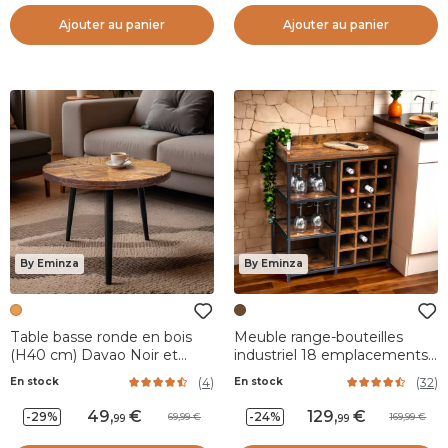
Ajouter au panier
Ajouter au panier
By Eminza
By Eminza
Table basse ronde en bois
Meuble range-bouteilles
(H40 cm) Davao Noir et
industriel 18 emplacements
marron
et porte-verres (H82 cm)
(
4
)
(
32
)
En stock
En stock
Paul Marron
49
,
129
,
-29%
-24%
69,99
169,99
99
99