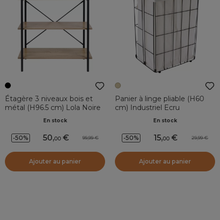
Étagère 3 niveaux bois et
Panier à linge pliable (H60
métal (H96.5 cm) Lola Noire
cm) Industriel Ecru
En stock
En stock
50
,
15
,
-50%
-50%
99,99
29,99
00
00
Ajouter au panier
Ajouter au panier