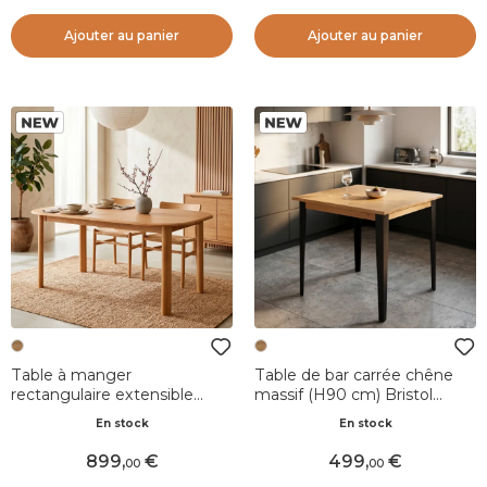
Ajouter au panier
Ajouter au panier
Table à manger
Table de bar carrée chêne
rectangulaire extensible
massif (H90 cm) Bristol
avec rallonge chêne (160 cm)
Naturel
En stock
En stock
Oakland Naturel
899
,
499
,
00
00