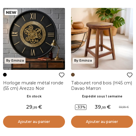
By Eminza
By Eminza
Horloge murale métal ronde
Tabouret rond bois (H45 cm)
(55 cm) Arezzo Noir
Davao Marron
En stock
Expédié sous 1 semaine
29
,
39
,
-33%
59,99
99
99
Ajouter au panier
Ajouter au panier