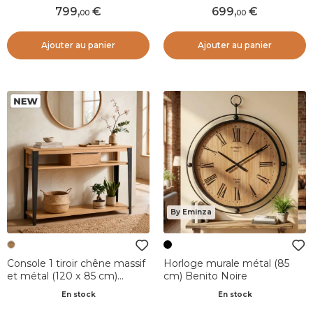
799
,
699
,
00
00
Ajouter au panier
Ajouter au panier
By Eminza
Console 1 tiroir chêne massif
Horloge murale métal (85
et métal (120 x 85 cm)
cm) Benito Noire
Bristol Naturel
En stock
En stock