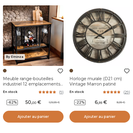
By Eminza
Meuble range-bouteilles
Horloge murale (D21 cm)
industriel 12 emplacements
Vintage Marron patiné
et porte-verres (H86 cm)
(
9
)
(
29
)
En stock
En stock
Louis Marron
50
,
6
,
-62%
-22%
129,99
8,99
00
99
Ajouter au panier
Ajouter au panier