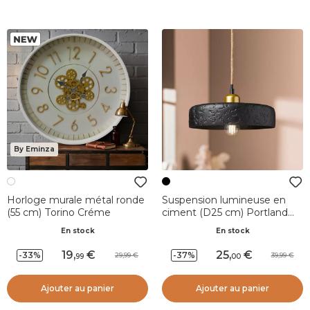
By Eminza
Horloge murale métal ronde
Suspension lumineuse en
(55 cm) Torino Créme
ciment (D25 cm) Portland
Noir
En stock
En stock
19
,
25
,
-33%
-37%
29,99
39,99
99
00
Ajouter au panier
Ajouter au panier