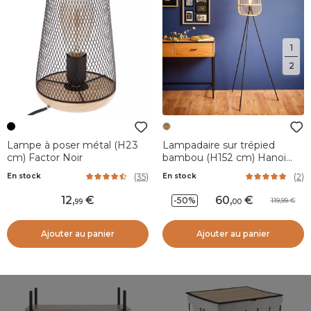
1
2
Lampe à poser métal (H23
Lampadaire sur trépied
cm) Factor Noir
bambou (H152 cm) Hanoi
Naturel beige
(
35
)
(
2
)
En stock
En stock
12
,
60
,
-50%
119,99
99
00
Ajouter au panier
Ajouter au panier