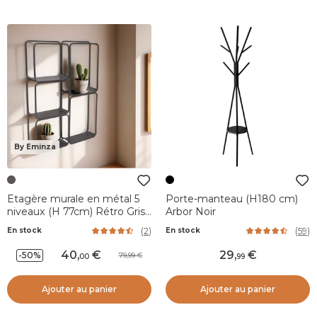
By Eminza
Etagère murale en métal 5
Porte-manteau (H180 cm)
niveaux (H 77cm) Rétro Gris
Arbor Noir
anthracite
(
2
)
(
59
)
En stock
En stock
40
,
29
,
-50%
79,99
00
99
Ajouter au panier
Ajouter au panier