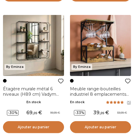
By Eminza
By Eminza
Étagère murale métal 6
Meuble range-bouteilles
niveaux (H89 cm) Vadym
industriel 8 emplacements
Noire
et porte-verres (H56 cm)
(
5
)
En stock
En stock
Tiago Noir
69
,
39
,
-30%
-33%
99,99
59,99
99
99
Ajouter au panier
Ajouter au panier