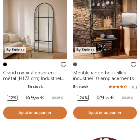
By Eminza
By Eminza
Grand miroir à poser en
Meuble range-bouteilles
métal (H173 cm) Industriel
industriel 10 emplacements
Noir
et porte-verres (H178 cm)
(
10
)
En stock
En stock
Léon Marron
149
,
129
,
-12%
-24%
169,99
169,99
99
99
Ajouter au panier
Ajouter au panier