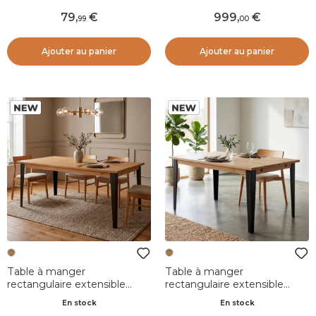
79
,
999
,
99
00
Ajouter au panier
Ajouter au panier
Table à manger
Table à manger
rectangulaire extensible
rectangulaire extensible
chêne massif et métal (200
chêne massif et métal (160
En stock
En stock
cm) Bristol Naturel
cm) Bristol Naturel