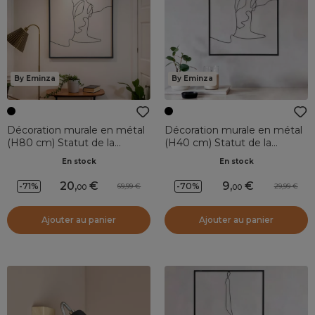
By Eminza
By Eminza
Décoration murale en métal
Décoration murale en métal
(H80 cm) Statut de la
(H40 cm) Statut de la
Liberté Noir
Liberté Noir
En stock
En stock
20
,
9
,
-71%
-70%
69,99
29,99
00
00
Ajouter au panier
Ajouter au panier