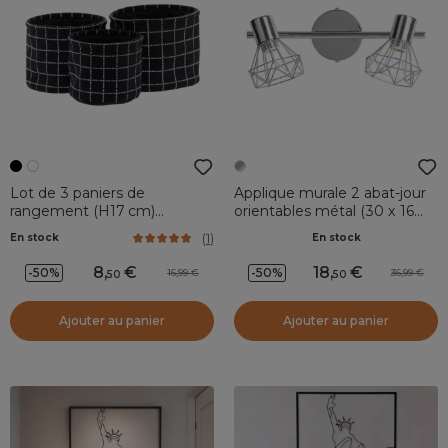
Lot de 3 paniers de
Applique murale 2 abat-jour
rangement (H17 cm)
orientables métal (30 x 16
Carreaux Noir
cm) Diamond Argent
(
1
)
En stock
En stock
8
,
18
,
-50%
-50%
16,99
36,99
50
50
Ajouter au panier
Ajouter au panier