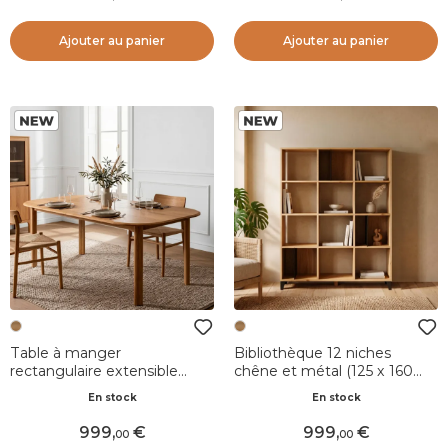
Ajouter au panier
Ajouter au panier
Table à manger
Bibliothèque 12 niches
rectangulaire extensible
chêne et métal (125 x 160
avec rallonge chêne (200
cm) Bristol Naturel
En stock
En stock
cm) Oakland Naturel
999
,
999
,
00
00