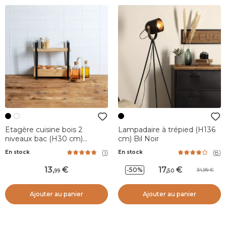
Etagère cuisine bois 2
Lampadaire à trépied (H136
niveaux bac (H30 cm)
cm) Bil Noir
Ordera Noir
(
1
)
(
8
)
En stock
En stock
13
,
17
,
-50%
34,99
99
50
Ajouter au panier
Ajouter au panier