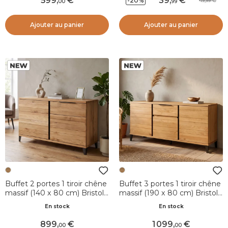
599
,
39
,
-20%
49,99
00
99
Ajouter au panier
Ajouter au panier
Buffet 2 portes 1 tiroir chêne
Buffet 3 portes 1 tiroir chêne
massif (140 x 80 cm) Bristol
massif (190 x 80 cm) Bristol
Naturel
Naturel
En stock
En stock
899
,
1 099
,
00
00