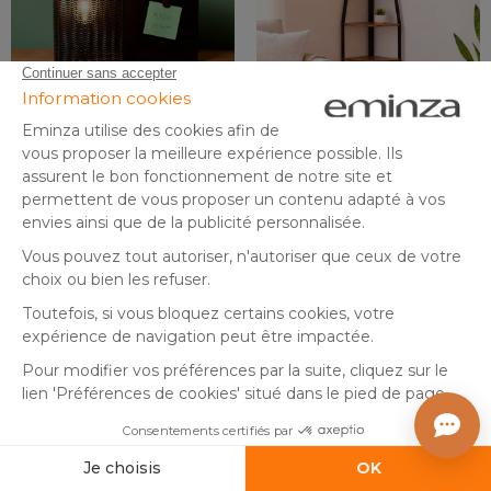
By Eminza
Lampe à poser en métal
Etagère d'angle 5 niveaux
(L25 x H16 cm) Aladin Noir
bois et métal (170 cm) Elli
Noire
En stock
Bientôt disponible
8
,
59
,
-70%
26,99
00
99
Ajouter au panier
Créer une alerte