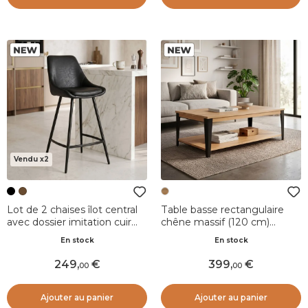
Vendu x2
Lot de 2 chaises îlot central
Table basse rectangulaire
avec dossier imitation cuir
chêne massif (120 cm)
(Assise 67cm) Juno Noir
Bristol Naturel
En stock
En stock
249
,
399
,
00
00
Ajouter au panier
Ajouter au panier