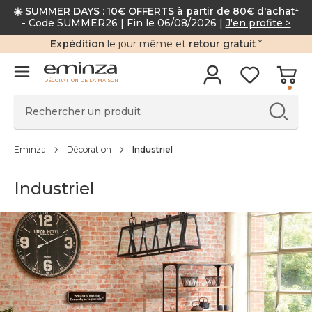
☀️ SUMMER DAYS : 10€ OFFERTS à partir de 80€ d'achat¹
- Code SUMMER26 | Fin le 06/08/2026 |
J'en profite >
Expédition
le jour même et
retour gratuit
*
DÉCORATION DE LA MAISON
Eminza
Décoration
Industriel
Industriel