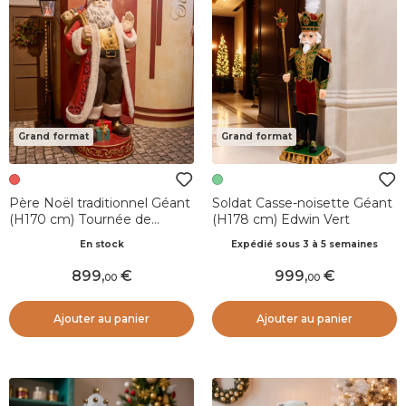
Grand format
Grand format
Père Noël traditionnel Géant
Soldat Casse-noisette Géant
(H170 cm) Tournée de
(H178 cm) Edwin Vert
cadeaux
En stock
Expédié sous 3 à 5 semaines
899
,
999
,
00
00
Ajouter au panier
Ajouter au panier