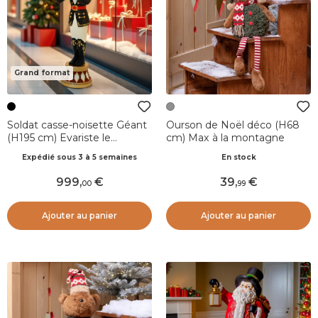
Grand format
Soldat casse-noisette Géant
Ourson de Noël déco (H68
(H195 cm) Evariste le
cm) Max à la montagne
trompettiste
Expédié sous 3 à 5 semaines
En stock
999
,
39
,
00
99
Ajouter au panier
Ajouter au panier