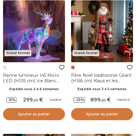
Grand format
Grand format
Renne lumineux 145 Micro
Père Noël traditionnel Géant
LED (H105 cm) Ice Blanc
(H166 cm) Klaus et les
Froid
cadeaux
Expédié sous 4 à 6 semaines
Expédié sous 3 à 5 semaines
299
,
899
,
-15%
-25%
349,99
1 199,00
00
00
Ajouter au panier
Ajouter au panier