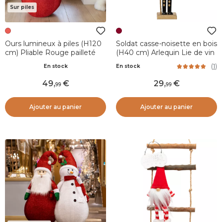
Sur piles
Ours lumineux à piles (H120
Soldat casse-noisette en bois
cm) Pliable Rouge pailleté
(H40 cm) Arlequin Lie de vin
(
1
)
En stock
En stock
49
,
29
,
99
99
Ajouter au panier
Ajouter au panier