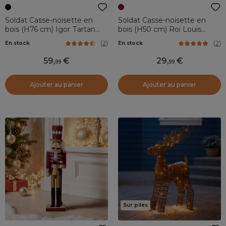
Soldat Casse-noisette en
Soldat Casse-noisette en
bois (H76 cm) Igor Tartan
bois (H50 cm) Roi Louis
écossais
Bordeaux
(
2
)
(
2
)
En stock
En stock
59
,
29
,
99
99
Ajouter au panier
Ajouter au panier
Sur piles