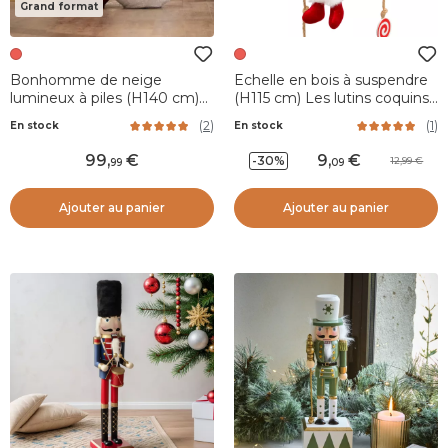
Grand format
Bonhomme de neige
Echelle en bois à suspendre
lumineux à piles (H140 cm)
(H115 cm) Les lutins coquins
Pliable Rouge pailleté
Rouge
(
2
)
(
1
)
En stock
En stock
99
,
9
,
-30%
12,99
99
09
Ajouter au panier
Ajouter au panier