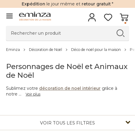
Expédition
le jour même et
retour gratuit
*
DÉCORATION DE LA MAISON
Eminza
Décoration de Noël
Déco de noël pour la maison
Pe
Personnages de Noël et Animaux
de Noël
Sublimez votre
décoration de noel intérieur
grâce à
notre
...
Voir plus
VOIR TOUS LES FILTRES