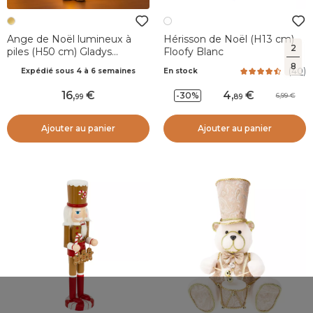
Ange de Noël lumineux à
Hérisson de Noël (H13 cm)
2
piles (H50 cm) Gladys
Floofy Blanc
fourrure Doré
8
(
40
)
Expédié sous 4 à 6 semaines
En stock
16
,
4
,
-30%
6,99
99
89
Ajouter au panier
Ajouter au panier