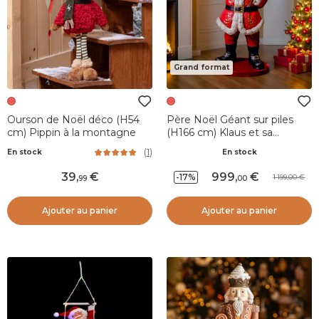
Grand format
Ourson de Noël déco (H54
Père Noël Géant sur piles
cm) Pippin à la montagne
(H166 cm) Klaus et sa
lanterne illuminée
(
1
)
En stock
En stock
39
,
999
,
-17%
1 199,00
99
00
Ajouter au panier
Ajouter au panier