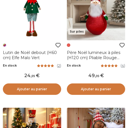
Sur piles
Lutin de Noël debout (H60
Père Noël lumineux à piles
cm) Elfe Malo Vert
(H120 cm) Pliable Rouge
pailleté
(
2
)
(
4
)
En stock
En stock
24
,
49
,
99
99
Ajouter au panier
Ajouter au panier