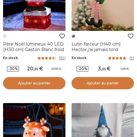
Père Noël lumineux 40 LED
Lutin farceur (H40 cm)
(H30 cm) Gaston Blanc froid
Hector j'ai jamais tord
(
32
)
(
9
)
En stock
En stock
20
,
3
,
-30%
-20%
29,99
4,99
99
99
Ajouter au panier
Ajouter au panier