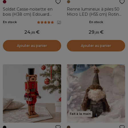
Soldat Casse-noisette en
Renne lumineux à piles 50
bois (H38 cm) Edouard
Micro LED (H55 cm) Rotin
Impérial Lie de vin
Brun/blanc chaud
(
2
)
En stock
En stock
24
,
29
,
99
99
Ajouter au panier
Ajouter au panier
Fait à la main