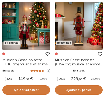
By Eminza
By Eminza
Musicien Casse-noisette
Musicien Casse-noisette
(H110 cm) musical et animé
(H154 cm) musical et animé
Pavel Rouge
Teddy rouge
(
3
)
En stock
En stock
149
,
229
,
-12%
-24%
169,99
299,99
99
00
Ajouter au panier
Ajouter au panier