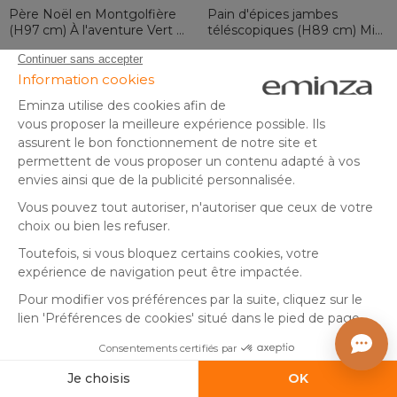
Père Noël en Montgolfière
Pain d'épices jambes
(H97 cm) À l'aventure Vert et
téléscopiques (H89 cm) Miss
rouge
Noël Marron clair
(
1
)
Expédié sous 4 à 6 semaines
En stock
29
,
19
,
-20%
24,99
99
99
Ajouter au panier
Ajouter au panier
Sur piles