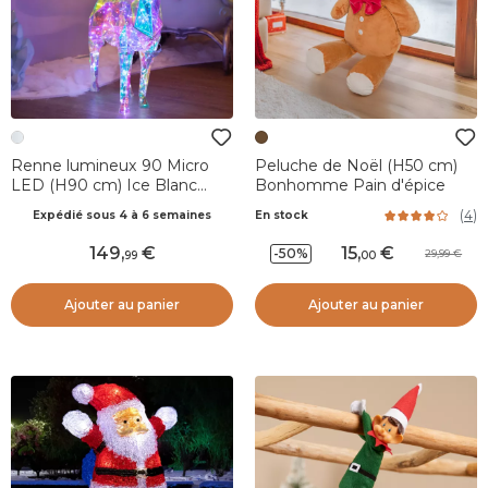
Renne lumineux 90 Micro
Peluche de Noël (H50 cm)
LED (H90 cm) Ice Blanc
Bonhomme Pain d'épice
froid
(
4
)
Expédié sous 4 à 6 semaines
En stock
149
,
15
,
-50%
29,99
99
00
Ajouter au panier
Ajouter au panier