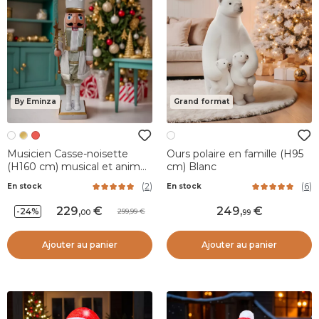
By Eminza
Grand format
Musicien Casse-noisette
Ours polaire en famille (H95
(H160 cm) musical et animé
cm) Blanc
Pavel Blanc
(
2
)
(
6
)
En stock
En stock
229
,
249
,
-24%
299,99
00
99
Ajouter au panier
Ajouter au panier