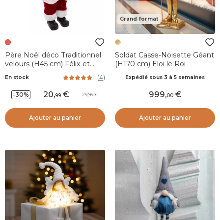
Grand format
Père Noël déco Traditionnel
Soldat Casse-Noisette Géant
velours (H45 cm) Félix et
(H170 cm) Eloi le Roi
cadeaux
(
4
)
En stock
Expédié sous 3 à 5 semaines
20
,
999
,
-30%
29,99
99
00
Ajouter au panier
Ajouter au panier