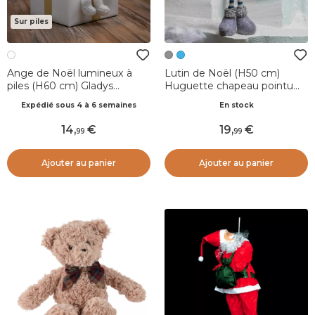
Sur piles
Ange de Noël lumineux à
Lutin de Noël (H50 cm)
piles (H60 cm) Gladys
Huguette chapeau pointu
plumage Blanc
Gris
Expédié sous 4 à 6 semaines
En stock
14
,
19
,
99
99
Ajouter au panier
Ajouter au panier