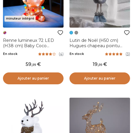
minuteur intégré
Renne lumineux 72 LED
Lutin de Noël (H50 cm)
(H38 cm) Baby Coco
Hugues chapeau pointu
Multicolore
Bleu
(
4
)
(
3
)
En stock
En stock
59
,
19
,
99
99
Ajouter au panier
Ajouter au panier