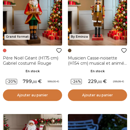
Grand format
By Eminza
Père Noël Géant (H175 cm)
Musicien Casse-noisette
Gabriel costumé Rouge
(H154 cm) musical et animé
Cookie Marron
En stock
En stock
799
,
229
,
-20%
-24%
999,00
299,99
00
00
Ajouter au panier
Ajouter au panier