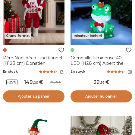
Grand format
minuteur intégré
Père Noël déco Traditionnel
Grenouille lumineuse 40
(H123 cm) Donatien
LED (H28 cm) Albert the
King Blanc froid
(
7
)
(
5
)
En stock
En stock
149
,
39
,
-25%
199,99
00
99
Ajouter au panier
Ajouter au panier