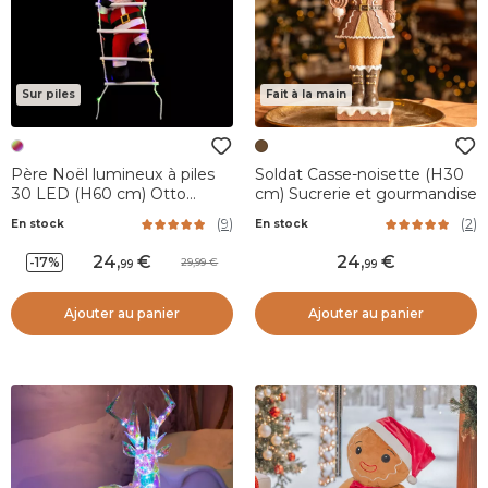
Sur piles
Fait à la main
Père Noël lumineux à piles
Soldat Casse-noisette (H30
30 LED (H60 cm) Otto
cm) Sucrerie et gourmandise
Multicolore
(
9
)
(
2
)
En stock
En stock
24
,
24
,
-17%
29,99
99
99
Ajouter au panier
Ajouter au panier