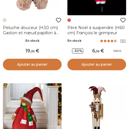
Peluche douceur (H30 cm)
Père Noël à suspendre (H60
Gaston et nœud papillon à
cm) François le grimpeur
carreaux
(
59
)
En stock
En stock
19
,
6
,
-30%
9,99
99
99
Ajouter au panier
Ajouter au panier