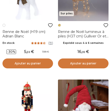
Sur piles
Renne de Noël (H19 cm)
Renne de Noël lumineux à
Adrian Blanc
piles (H37 cm) Gulliver Or et
blanc chaud
(
19
)
En stock
Expédié sous 4 à 6 semaines
5
,
16
,
-30%
7,99
59
99
Ajouter au panier
Ajouter au panier