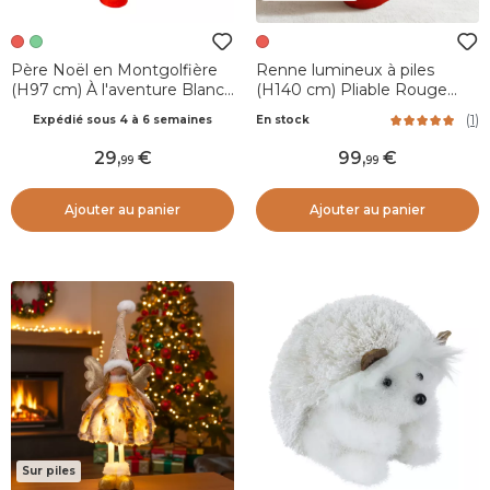
Père Noël en Montgolfière
Renne lumineux à piles
(H97 cm) À l'aventure Blanc
(H140 cm) Pliable Rouge
et rouge
pailleté
(
1
)
Expédié sous 4 à 6 semaines
En stock
29
,
99
,
99
99
Ajouter au panier
Ajouter au panier
Sur piles