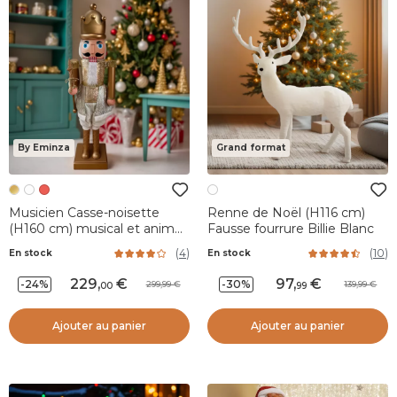
By Eminza
Grand format
Musicien Casse-noisette
Renne de Noël (H116 cm)
(H160 cm) musical et animé
Fausse fourrure Billie Blanc
Pavel Or
(
4
)
(
10
)
En stock
En stock
229
,
97
,
-24%
-30%
299,99
139,99
00
99
Ajouter au panier
Ajouter au panier