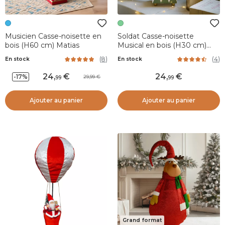
Musicien Casse-noisette en
Soldat Casse-noisette
bois (H60 cm) Matias
Musical en bois (H30 cm)
Edouard Impérial Vert et
(
8
)
(
4
)
En stock
En stock
blanc
24
,
24
,
-17%
29,99
99
99
Ajouter au panier
Ajouter au panier
Grand format