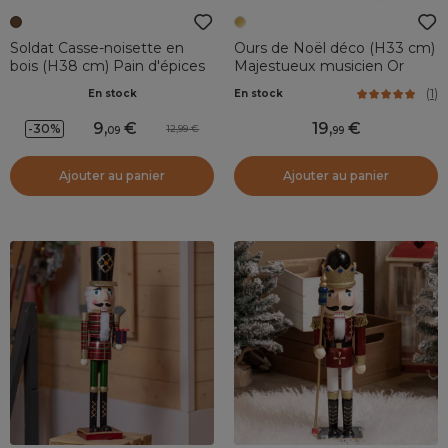
Soldat Casse-noisette en
Ours de Noël déco (H33 cm)
bois (H38 cm) Pain d'épices
Majestueux musicien Or
(
1
)
En stock
En stock
9
,
19
,
-30%
12,99
09
99
Ajouter au panier
Ajouter au panier