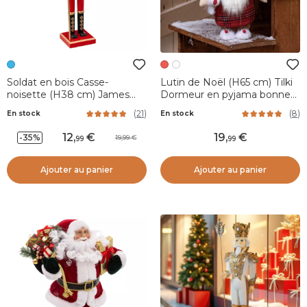
Soldat en bois Casse-
Lutin de Noël (H65 cm) Tilki
noisette (H38 cm) James
Dormeur en pyjama bonnet
Bleu nuit
Rouge
(
21
)
(
8
)
En stock
En stock
12
,
19
,
-35%
19,99
99
99
Ajouter au panier
Ajouter au panier