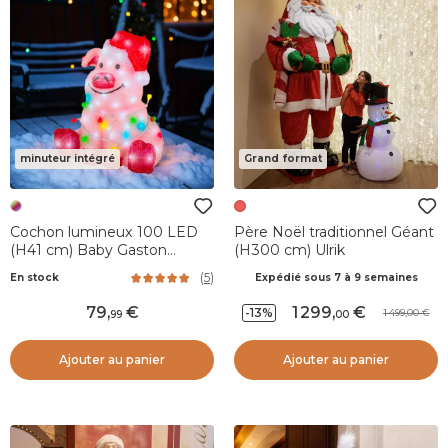
minuteur intégré
Grand format
Cochon lumineux 100 LED
Père Noël traditionnel Géant
(H41 cm) Baby Gaston
(H300 cm) Ulrik
Multicolore
(
5
)
En stock
Expédié sous 7 à 9 semaines
79
,
1 299
,
-13%
1 499,00
99
00
Ajouter au panier
Ajouter au panier