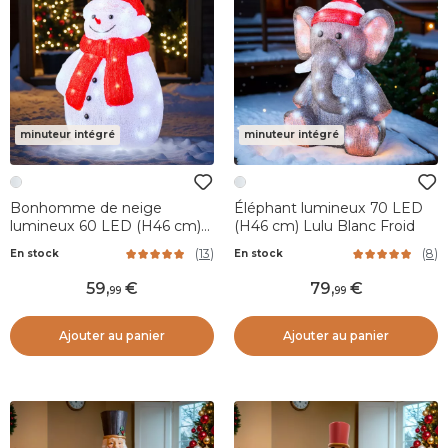
minuteur intégré
minuteur intégré
Bonhomme de neige
Éléphant lumineux 70 LED
lumineux 60 LED (H46 cm)
(H46 cm) Lulu Blanc Froid
Lenny Blanc froid
(
13
)
(
8
)
En stock
En stock
59
,
79
,
99
99
Ajouter au panier
Ajouter au panier