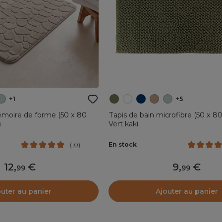
+1
+5
émoire de forme (50 x 80
Tapis de bain microfibre (50 x 8
e
Vert kaki
En stock
(
10
)
12
,
9
,
99
99
outer au panier
Ajouter au panier