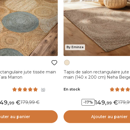
By Eminza
ectangulaire jute tissée main
Tapis de salon rectangulaire jute
Tara Marron
main (140 x 200 cm) Neha Beig
En stock
(
6
)
149
,
149
,
179,99
179
-17%
99
99
outer au panier
Ajouter au panier