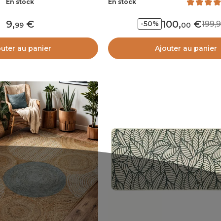
En stock
En stock
9
,
100
,
199
-50%
99
00
outer au panier
Ajouter au panier