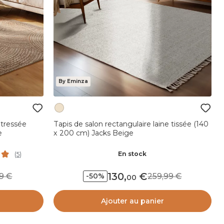
By Eminza
 tressée
Tapis de salon rectangulaire laine tissée (140
e
x 200 cm) Jacks Beige
En stock
(
5
)
130
,
,99
259,99
-50%
00
Ajouter au panier