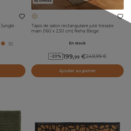
By Eminza
 Jungle
Tapis de salon rectangulaire jute tressée
main (160 x 230 cm) Neha Beige
En stock
(
9
)
199
,
249,99
-20%
99
Ajouter au panier