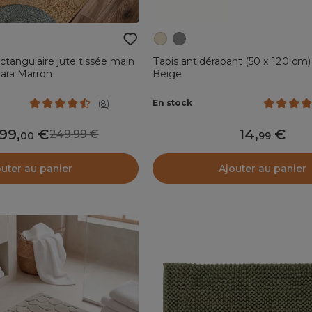
ectangulaire jute tissée main
Tapis antidérapant (50 x 120 cm)
Tara Marron
Beige
En stock
(
8
)
199
,
14
,
249,99
00
99
outer au panier
Ajouter au panier