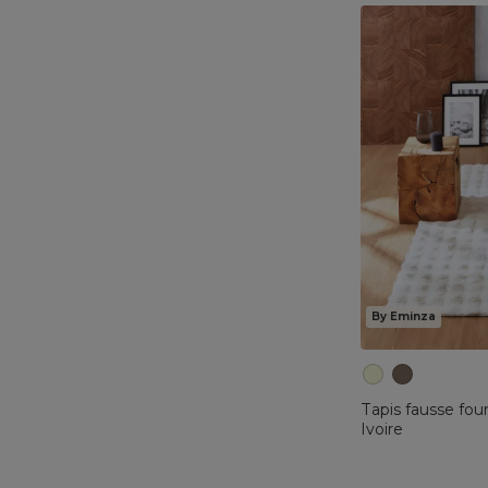
By Eminza
Tapis fausse fou
Ivoire