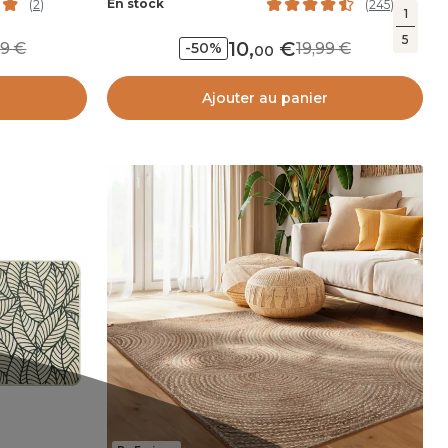
En stock
(
2
)
(
245
)
1
5
10
,
,99
19,99
-50%
00
Ajouter au panier