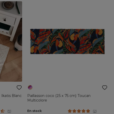
 Ikatis Blanc
Paillasson coco (25 x 75 cm) Toucan
Multicolore
En stock
(
9
)
(
2
)