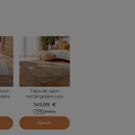
coton
Tapis de salon
orana
rectangulaire jute
tressée main (140 x
149,99
€
200 cm) Neha Beige
-
17
%
179,99
€
Ajouter