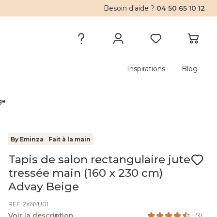
Besoin d'aide ?
04 50 65 10 12
Inspirations
Blog
ge
By Eminza
Fait à la main
Tapis de salon rectangulaire jute
tressée main (160 x 230 cm)
Advay Beige
REF. 2XNYU01
Voir la description
(
3
)