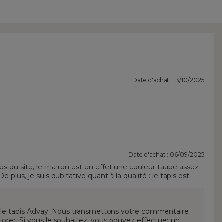
Date d'achat : 13/10/2025
Date d'achat : 06/09/2025
os du site, le marron est en effet une couleur taupe assez
e plus, je suis dubitative quant à la qualité : le tapis est
as soyeuse (je l'ai acheté pour remplacer un tapis en jute qui
réable quand on y marche pieds nus....
ur le tapis Advay. Nous transmettons votre commentaire
liorer. Si vous le souhaitez, vous pouvez effectuer un