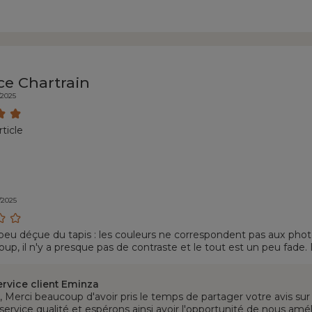
ce Chartrain
/2025
ticle
/2025
 peu déçue du tapis : les couleurs ne correspondent pas aux phot
coup, il n'y a presque pas de contraste et le tout est un peu fade. D
e pense qu'il tiendra une année, pas plus. Enfin, sa surface n'est p
ns, qui était très épais et doux à la surface), elle est assez désag
ervice client Eminza
, Merci beaucoup d'avoir pris le temps de partager votre avis s
service qualité et espérons ainsi avoir l'opportunité de nous amé