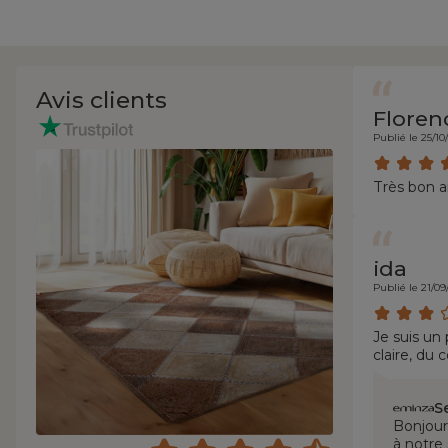
Avis clients
Floren
Publié le 25/10
Très bon ar
ida
Publié le 21/09
Je suis un
claire, du 
très fin, j
a servi 5 a
S
Bonjour
à notre 