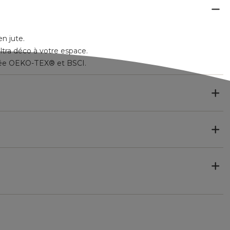
en jute.
ultra déco à votre espace.
llisée OEKO-TEX® et BSCI.