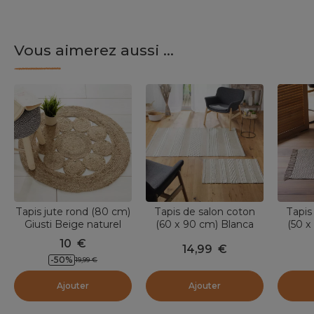
Vous aimerez aussi ...
Tapis jute rond (80 cm)
Tapis de salon coton
Tapis
Giusti Beige naturel
(60 x 90 cm) Blanca
(50 x
Beige
10
€
14,99
€
-
50
%
19,99
€
Ajouter
Ajouter