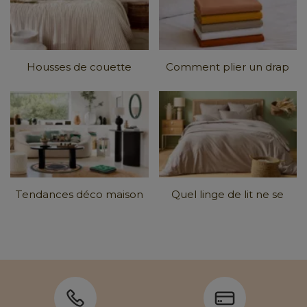
Housses de couette
Comment plier un drap
tendance 2026 : Matières,
housse ? Tous nos
couleurs et
...
conseils en images
Tendances déco maison
Quel linge de lit ne se
2026 : comment les
froisse pas ?
intégrer chez
...