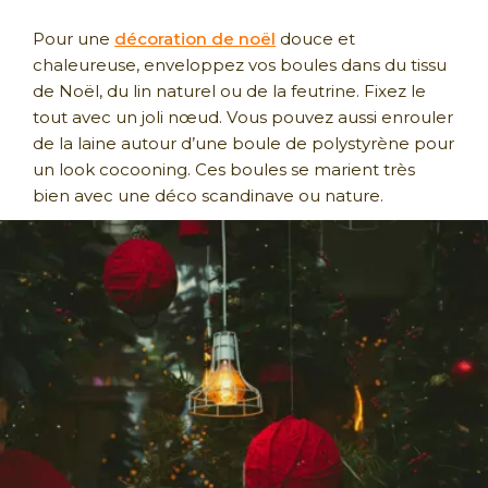
Pour une
décoration de noël
douce et
chaleureuse, enveloppez vos boules dans du tissu
de Noël, du lin naturel ou de la feutrine. Fixez le
tout avec un joli nœud. Vous pouvez aussi enrouler
de la laine autour d’une boule de polystyrène pour
un look cocooning. Ces boules se marient très
bien avec une déco scandinave ou nature.