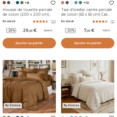
+8
+10
Housse de couette percale
Taie d'oreiller carrée percale
de coton (200 x 200 cm)
de coton (65 x 65 cm) Cali
Cali Terracotta
Rose pêche
(
12
)
(
2
)
En stock
En stock
29
,
7
,
-25%
-20%
39,99
9,99
99
99
Ajouter au panier
Ajouter au panier
By Eminza
By Eminza