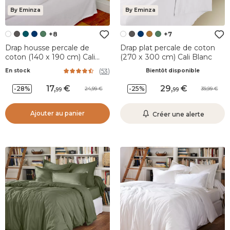
By Eminza
By Eminza
+8
+7
Drap housse percale de
Drap plat percale de coton
coton (140 x 190 cm) Cali
(270 x 300 cm) Cali Blanc
Blanc
(
53
)
En stock
Bientôt disponible
17
,
29
,
-28%
-25%
24,99
39,99
99
99
Ajouter au panier
Créer une alerte