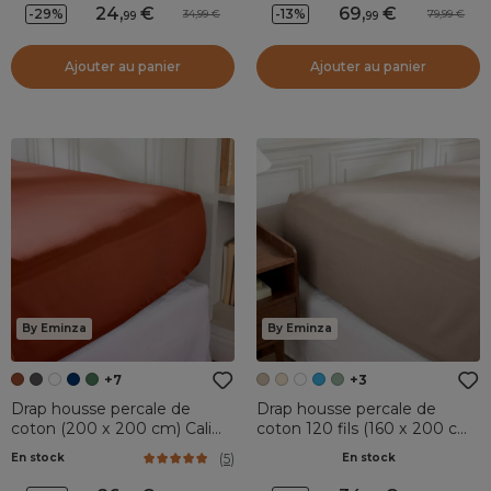
24
,
69
,
-29%
-13%
34,99
79,99
99
99
Ajouter au panier
Ajouter au panier
By Eminza
By Eminza
+7
+3
Drap housse percale de
Drap housse percale de
coton (200 x 200 cm) Cali
coton 120 fils (160 x 200 cm)
Terracotta
Diane Ficelle
(
5
)
En stock
En stock