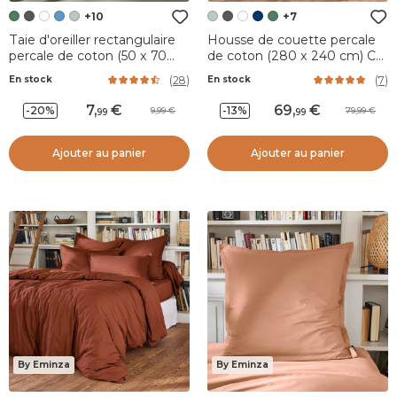
+10
+7
Taie d'oreiller rectangulaire
Housse de couette percale
percale de coton (50 x 70
de coton (280 x 240 cm) Cali
cm) Cali Vert romarin
Vert eucalyptus
(
28
)
(
7
)
En stock
En stock
7
,
69
,
-20%
-13%
9,99
79,99
99
99
Ajouter au panier
Ajouter au panier
By Eminza
By Eminza