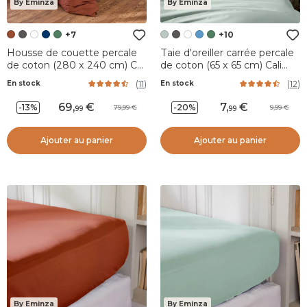
By Eminza
By Eminza
+7
+10
Housse de couette percale
Taie d'oreiller carrée percale
de coton (280 x 240 cm) Cali
de coton (65 x 65 cm) Cali
Terracotta
Vert eucalyptus
(
11
)
(
12
)
En stock
En stock
69
,
7
,
-13%
-20%
79,99
9,99
99
99
Ajouter au panier
Ajouter au panier
By Eminza
By Eminza