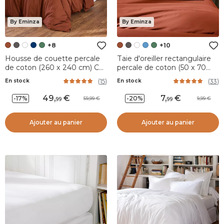
By Eminza
By Eminza
+8
+10
Housse de couette percale
Taie d'oreiller rectangulaire
de coton (260 x 240 cm) Cali
percale de coton (50 x 70
Terracotta
cm) Cali Terracotta
(
15
)
(
33
)
En stock
En stock
49
,
7
,
-17%
-20%
59,99
9,99
99
99
Ajouter au panier
Ajouter au panier