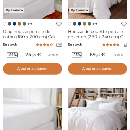
By Eminza
By Eminza
+7
+7
Drap housse percale de
Housse de couette percale
coton (180 x 200 cm) Cali
de coton (280 x 240 cm) Cali
Blanc
Blanche
(
25
)
(
4
)
En stock
En stock
24
,
69
,
-29%
-13%
34,99
79,99
99
99
Ajouter au panier
Ajouter au panier