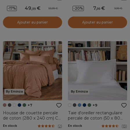
49
,
7
,
-17%
-20%
59,99
9,99
99
99
Ajouter au panier
Ajouter au panier
By Eminza
By Eminza
+7
+9
Housse de couette percale
Taie d'oreiller rectangulaire
de coton (280 x 240 cm) Cali
percale de coton (50 x 80
Rose pêche
cm) Cali Blanc
(
2
)
(
13
)
En stock
En stock