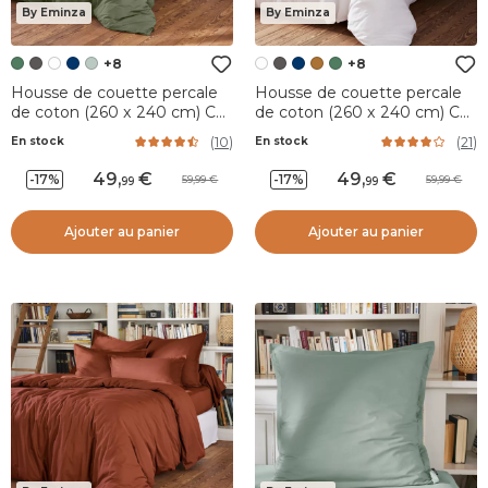
By Eminza
By Eminza
+8
+8
Housse de couette percale
Housse de couette percale
de coton (260 x 240 cm) Cali
de coton (260 x 240 cm) Cali
Vert romarin
Blanche
(
10
)
(
21
)
En stock
En stock
49
,
49
,
-17%
-17%
59,99
59,99
99
99
Ajouter au panier
Ajouter au panier