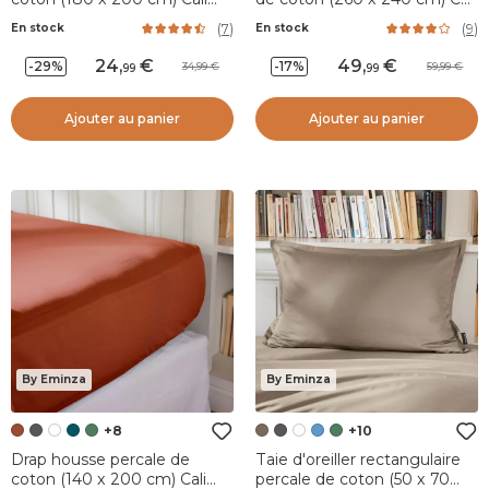
Vert romarin
Marron chocolat
(
7
)
(
9
)
En stock
En stock
24
,
49
,
-29%
-17%
34,99
59,99
99
99
Ajouter au panier
Ajouter au panier
By Eminza
By Eminza
+8
+10
Drap housse percale de
Taie d'oreiller rectangulaire
coton (140 x 200 cm) Cali
percale de coton (50 x 70