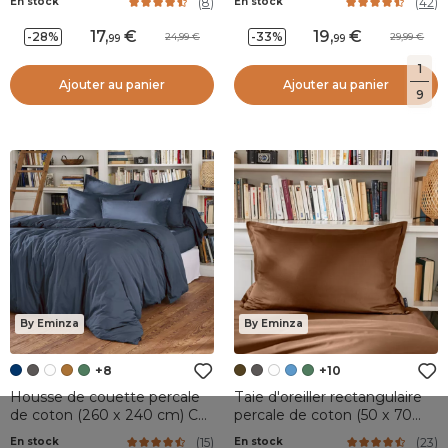
(
8
)
(
42
)
En stock
En stock
17
,
19
,
-28%
-33%
24,99
29,99
99
99
1
Ajouter au panier
Ajouter au panier
9
By Eminza
By Eminza
+8
+10
Housse de couette percale
Taie d'oreiller rectangulaire
de coton (260 x 240 cm) Cali
percale de coton (50 x 70
Bleu marine
cm) Cali Marron chocolat
(
15
)
(
23
)
En stock
En stock