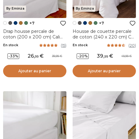
By Eminza
By Eminza
+7
+7
Drap housse percale de
Housse de couette percale
coton (200 x 200 cm) Cali
de coton (240 x 220 cm) Cali
Blanc
Blanche
(
15
)
(
20
)
En stock
En stock
26
,
39
,
-33%
-20%
39,99
49,99
99
99
Ajouter au panier
Ajouter au panier