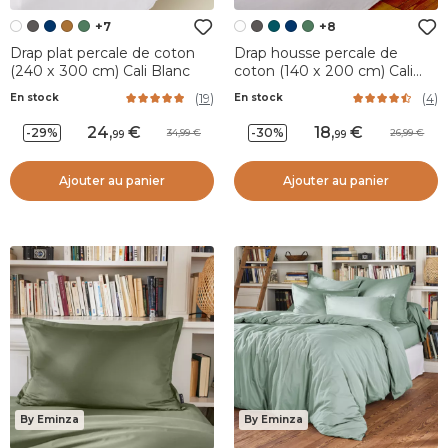
+7
+8
Drap plat percale de coton
Drap housse percale de
(240 x 300 cm) Cali Blanc
coton (140 x 200 cm) Cali
Blanc
(
19
)
(
4
)
En stock
En stock
24
,
18
,
-29%
-30%
34,99
26,99
99
99
Ajouter au panier
Ajouter au panier
By Eminza
By Eminza