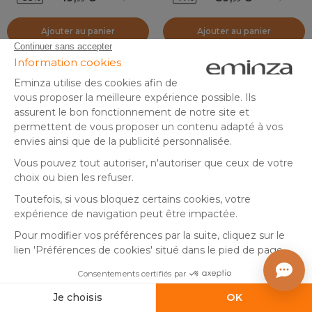
Ajouter au panier
Ajouter au panier
By Eminza
By Eminza
+7
+10
Drap housse percale de
Taie d'oreiller rectangulaire
coton (180 x 200 cm) Cali
percale de coton (50 x 70
Taupe
cm) Cali Rose pêche
(
2
)
En stock
En stock
24
,
7
,
-29%
-20%
34,99
9,99
99
99