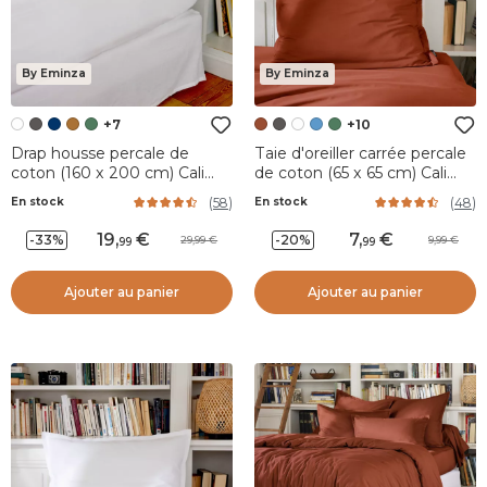
By Eminza
By Eminza
+7
+10
Drap housse percale de
Taie d'oreiller carrée percale
coton (160 x 200 cm) Cali
de coton (65 x 65 cm) Cali
Blanc
Terracotta
(
58
)
(
48
)
En stock
En stock
19
,
7
,
-33%
-20%
29,99
9,99
99
99
Ajouter au panier
Ajouter au panier