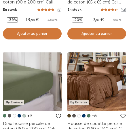
coton (90 x 200 cm) Cali
de coton (65 x 65 cm) Cali
Blanc
Marron chocolat
(
7
)
(
31
)
En stock
En stock
13
,
7
,
-39%
-20%
22,99
9,99
99
99
Ajouter au panier
Ajouter au panier
By Eminza
By Eminza
+7
+8
Drap housse percale de
Housse de couette percale
coton (180 x 200 cm) Cali
de coton (260 x 240 cm) Cali