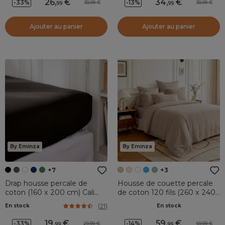
26
,
34
,
-33%
-13%
39,99
39,99
99
99
Ajouter au panier
Ajouter au panier
By Eminza
By Eminza
+7
+3
Drap housse percale de
Housse de couette percale
coton (160 x 200 cm) Cali
de coton 120 fils (260 x 240
Noir
cm) Diane Ficelle
(
21
)
En stock
En stock
19
,
59
,
-33%
-14%
29,99
69,99
99
99