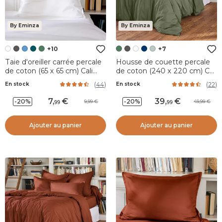
By Eminza
By Eminza
+10
+7
Taie d'oreiller carrée percale
Housse de couette percale
de coton (65 x 65 cm) Cali
de coton (240 x 220 cm) Cali
Blanc
Vert romarin
(
44
)
(
22
)
En stock
En stock
7
,
39
,
-20%
-20%
9,99
49,99
99
99
Ajouter au panier
Ajouter au panier