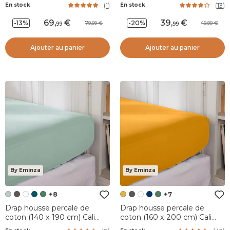
Taupe
Marron chocolat
(
1
)
(
13
)
En stock
En stock
69
,
39
,
-13%
-20%
79,99
49,99
99
99
Ajouter au panier
Ajouter au panier
By Eminza
By Eminza
+8
+7
Drap housse percale de
Drap housse percale de
coton (140 x 190 cm) Cali
coton (160 x 200 cm) Cali
Vert eucalyptus
Jaune moutarde