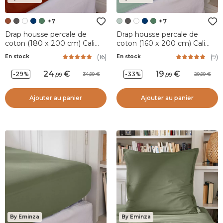
+7
+7
Drap housse percale de
Drap housse percale de
coton (180 x 200 cm) Cali
coton (160 x 200 cm) Cali
Terracotta
Vert eucalyptus
(
16
)
(
9
)
En stock
En stock
24
,
19
,
-29%
-33%
34,99
29,99
99
99
Ajouter au panier
Ajouter au panier
By Eminza
By Eminza