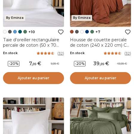
By Eminza
By Eminza
+10
+7
Taie d'oreiller rectangulaire
Housse de couette percale
percale de coton (50 x 70
de coton (240 x 220 cm) Cali
cm) Cali Blanc
Terracotta
(
32
)
(
32
)
En stock
En stock
7
,
39
,
-20%
-20%
9,99
49,99
99
99
Ajouter au panier
Ajouter au panier