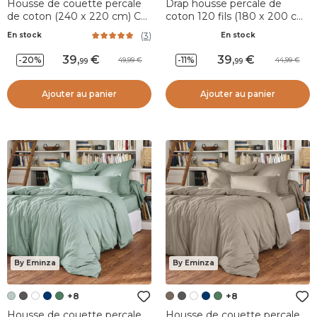
Housse de couette percale
Drap housse percale de
de coton (240 x 220 cm) Cali
coton 120 fils (180 x 200 cm)
Vert eucalyptus
Diane Beige
(
3
)
En stock
En stock
39
,
39
,
-20%
-11%
49,99
44,99
99
99
Ajouter au panier
Ajouter au panier
By Eminza
By Eminza
+8
+8
Housse de couette percale
Housse de couette percale