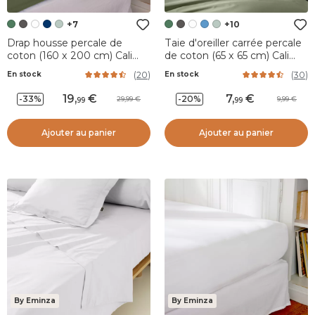
+7
+10
Drap housse percale de
Taie d'oreiller carrée percale
coton (160 x 200 cm) Cali
de coton (65 x 65 cm) Cali
Vert romarin
Vert romarin
(
20
)
(
30
)
En stock
En stock
19
,
7
,
-33%
-20%
29,99
9,99
99
99
Ajouter au panier
Ajouter au panier
By Eminza
By Eminza