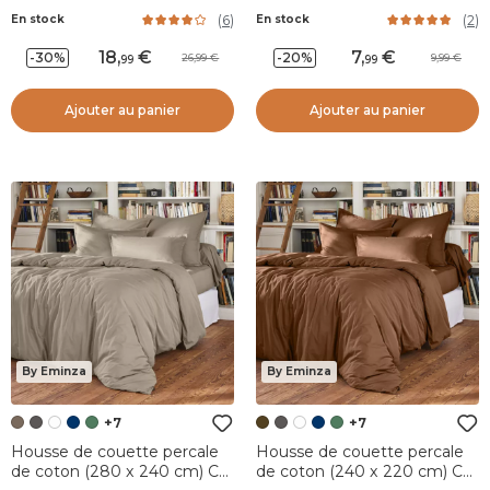
Terracotta
cm) Cali Taupe
(
6
)
(
2
)
En stock
En stock
18
,
7
,
-30%
-20%
26,99
9,99
99
99
Ajouter au panier
Ajouter au panier
By Eminza
By Eminza
+7
+7
Housse de couette percale
Housse de couette percale
de coton (280 x 240 cm) Cali
de coton (240 x 220 cm) Cali