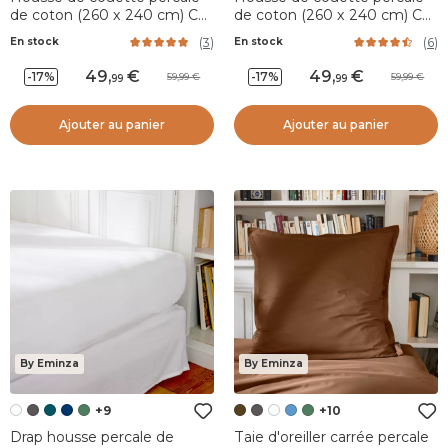
de coton (260 x 240 cm) Cali
de coton (260 x 240 cm) Cali
Vert eucalyptus
Taupe
(
3
)
(
6
)
En stock
En stock
49
,
49
,
-17%
-17%
59,99
59,99
99
99
Ajouter au panier
Ajouter au panier
By Eminza
By Eminza
+9
+10
Drap housse percale de
Taie d'oreiller carrée percale