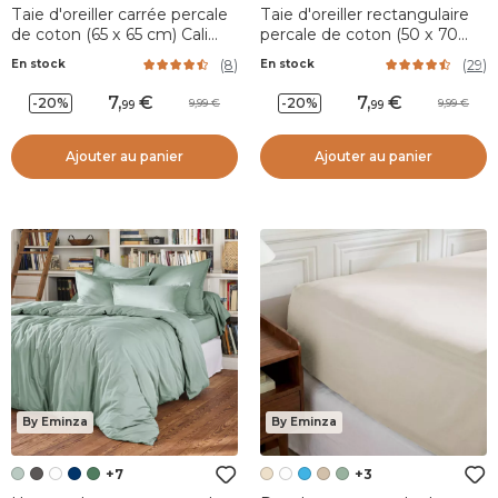
Taie d'oreiller carrée percale
Taie d'oreiller rectangulaire
de coton (65 x 65 cm) Cali
percale de coton (50 x 70
Taupe
cm) Cali Bleu marine
(
8
)
(
29
)
En stock
En stock
7
,
7
,
-20%
-20%
9,99
9,99
99
99
Ajouter au panier
Ajouter au panier
By Eminza
By Eminza
+7
+3