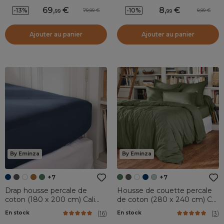
69
,
8
,
-13%
-10%
79,99
9,99
99
99
Ajouter au panier
Ajouter au panier
By Eminza
By Eminza
+7
+7
Drap housse percale de
Housse de couette percale
coton (180 x 200 cm) Cali
de coton (280 x 240 cm) Cali
Bleu marine
Vert romarin
(
16
)
(
3
)
En stock
En stock