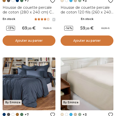
+7
+3
Housse de couette percale
Housse de couette percale
de coton (280 x 240 cm) Cali
de coton 120 fils (260 x 240
Camel
cm) Diane Beige
(
1
)
En stock
En stock
69
,
59
,
-13%
-14%
79,99
69,99
99
99
Ajouter au panier
Ajouter au panier
By Eminza
By Eminza
+7
+3