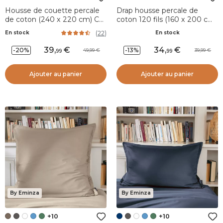
Housse de couette percale
Drap housse percale de
de coton (240 x 220 cm) Cali
coton 120 fils (160 x 200 cm)
Bleu marine
Diane Beige
(
22
)
En stock
En stock
39
,
34
,
-20%
-13%
49,99
39,99
99
99
Ajouter au panier
Ajouter au panier
By Eminza
By Eminza
+10
+10