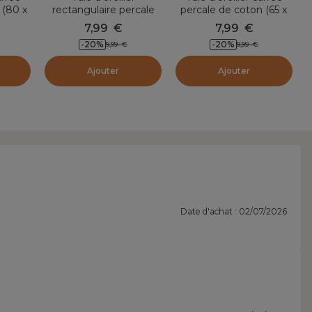
 (80 x
rectangulaire percale
percale de coton (65 x
ert
de coton (50 x 70 cm)
65 cm) Cali Terracotta
7,99
€
7,99
€
Cali Vert romarin
-20
%
-20
%
9,99
€
9,99
€
Ajouter
Ajouter
Date d'achat : 02/07/2026