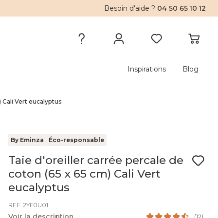
Besoin d'aide ?
04 50 65 10 12
Inspirations
Blog
) Cali Vert eucalyptus
By Eminza
Éco-responsable
Taie d'oreiller carrée percale de
coton (65 x 65 cm) Cali Vert
eucalyptus
REF. 2YF0U01
Voir la description
(
12
)