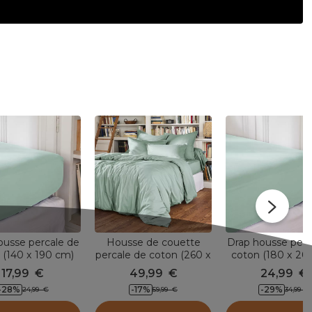
ousse percale de
Housse de couette
Drap housse perc
 (140 x 190 cm)
percale de coton (260 x
coton (180 x 20
Vert eucalyptus
240 cm) Cali Vert
Cali Vert eucal
17,99
€
49,99
€
24,99
€
eucalyptus
-28
%
-17
%
-29
%
24,99
€
59,99
€
34,99
€