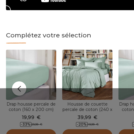
Complétez votre sélection
Drap housse percale de
Housse de couette
Drap h
coton (160 x 200 cm)
percale de coton (240 x
coton
Cali Vert eucalyptus
220 cm) Cali Vert
Cali 
19,99
€
39,99
€
eucalyptus
-33
%
-20
%
29,99
€
49,99
€