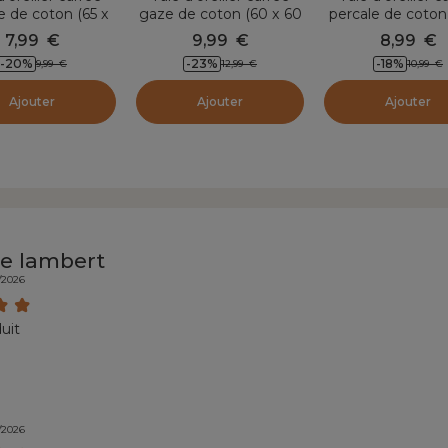
e de coton (65 x
gaze de coton (60 x 60
percale de coton
Cali Vert romarin
cm) Gaïa Vert
80 cm) Cali V
7,99
€
9,99
€
8,99
€
eucalyptus
eucalyptus
-20
%
-23
%
-18
%
9,99
€
12,99
€
10,99
€
Ajouter
Ajouter
Ajouter
pe lambert
/2026
uit
/2026