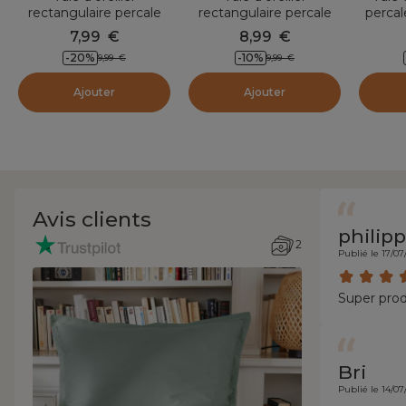
rectangulaire percale
rectangulaire percale
percal
de coton (50 x 70 cm)
de coton (50 x 80 cm)
65 cm) 
7,99
€
8,99
€
Cali Vert eucalyptus
Cali Vert eucalyptus
-20
%
-10
%
9,99
€
9,99
€
Ajouter
Ajouter
Avis clients
philip
2
Publié le 17/07
Super prod
Bri
Publié le 14/07