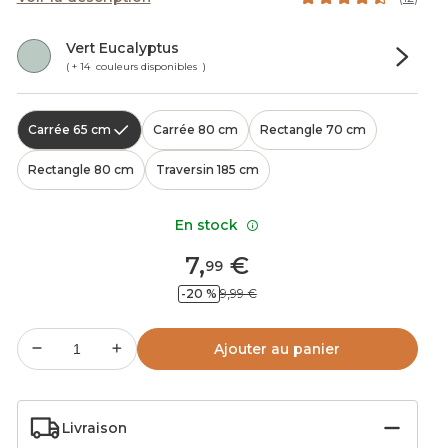
Vert Eucalyptus
( + 14 couleurs disponibles )
Carrée 65 cm
Carrée 80 cm
Rectangle 70 cm
Rectangle 80 cm
Traversin 185 cm
En stock
7
,
€
99
-20 %
9,99 €
Ajouter au panier
Livraison