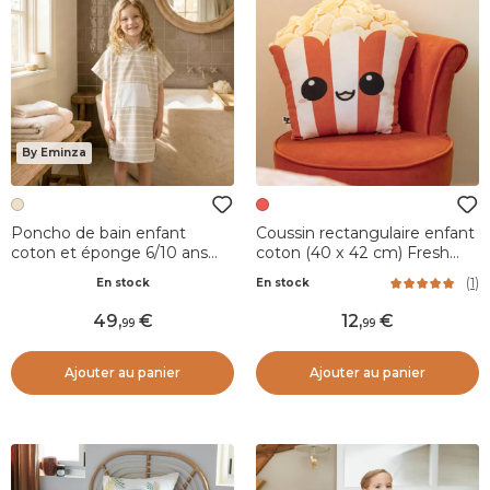
By Eminza
Poncho de bain enfant
Coussin rectangulaire enfant
coton et éponge 6/10 ans
coton (40 x 42 cm) Fresh
Brume Beige
popcorn Rouge
(
1
)
En stock
En stock
49
,
12
,
99
99
Ajouter au panier
Ajouter au panier