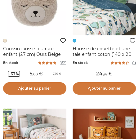
Coussin fausse fourrure
Housse de couette et une
enfant (27 cm) Ours Beige
taie enfant coton (140 x 200
cm) California Bleu
(
62
)
(
1
)
En stock
En stock
5
,
24
,
-37%
7,99
00
99
Ajouter au panier
Ajouter au panier