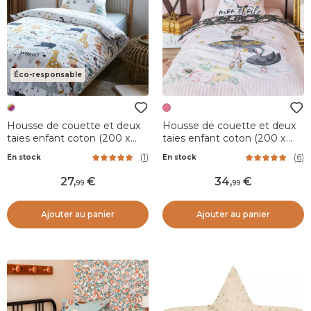
Éco-responsable
Housse de couette et deux
Housse de couette et deux
taies enfant coton (200 x
taies enfant coton (200 x
200 cm) Savane Multicolore
200 cm) Mon étoile Rose
(
1
)
(
6
)
En stock
En stock
27
,
34
,
99
99
Ajouter au panier
Ajouter au panier