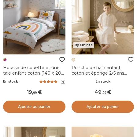
By Eminza
Housse de couette et une
Poncho de bain enfant
taie enfant coton (140 x 200
coton et éponge 2/5 ans
cm) Arc-en-ciel Multicolore
Marina Beige
(
4
)
En stock
En stock
19
,
49
,
99
99
Ajouter au panier
Ajouter au panier