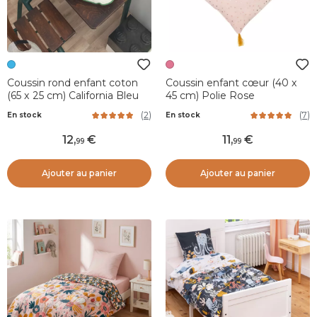
Coussin rond enfant coton
Coussin enfant cœur (40 x
(65 x 25 cm) California Bleu
45 cm) Polie Rose
(
2
)
(
7
)
En stock
En stock
12
,
11
,
99
99
Ajouter au panier
Ajouter au panier