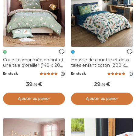
Couette imprimée enfant et
Housse de couette et deux
une taie d'oreiller (140 x 200
taies enfant coton (200 x
cm) Petits papiers Verte
200 cm) California Bleu
(
5
)
(
2
)
En stock
En stock
39
,
29
,
99
99
Ajouter au panier
Ajouter au panier