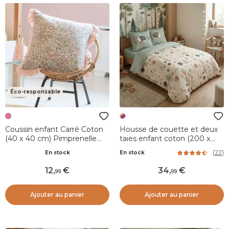
Éco-responsable
Coussin enfant Carré Coton
Housse de couette et deux
(40 x 40 cm) Pimprenelle
taies enfant coton (200 x
Rose
200 cm) Polisson Multicolore
(
22
)
En stock
En stock
12
,
34
,
99
99
Ajouter au panier
Ajouter au panier