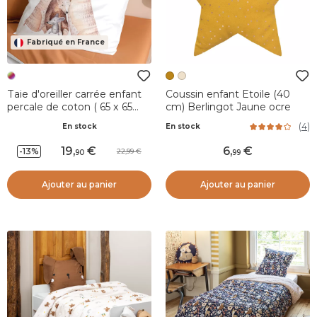
Fabriqué en France
Taie d'oreiller carrée enfant
Coussin enfant Etoile (40
percale de coton ( 65 x 65
cm) Berlingot Jaune ocre
cm) Tipi Multicolore
(
4
)
En stock
En stock
19
,
6
,
-13%
22,99
90
99
Ajouter au panier
Ajouter au panier