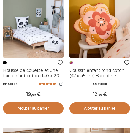
Housse de couette et une
Coussin enfant rond coton
taie enfant coton (140 x 200
(47 x 45 cm) Barbotine
cm) Panda Noire
Multicolore
(
2
)
En stock
En stock
19
,
12
,
99
99
Ajouter au panier
Ajouter au panier