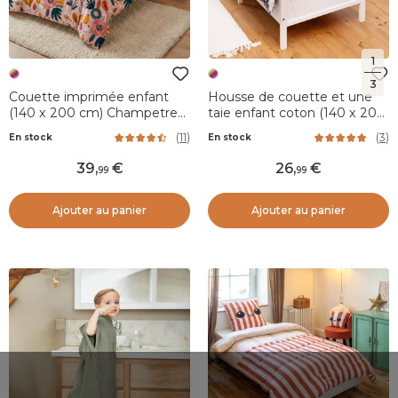
1
3
Couette imprimée enfant
Housse de couette et une
(140 x 200 cm) Champetre
taie enfant coton (140 x 200
Multicolore
cm) Octopia Multicolore
(
11
)
(
3
)
En stock
En stock
39
,
26
,
99
99
Ajouter au panier
Ajouter au panier