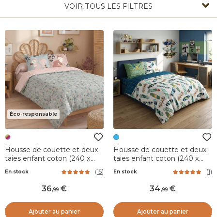
VOIR TOUS LES FILTRES
Éco-responsable
Housse de couette et deux
Housse de couette et deux
taies enfant coton (240 x
taies enfant coton (240 x
220 cm) Tamia Multicolore
220 cm) California Bleu
(
15
)
(
1
)
En stock
En stock
36
,
34
,
99
99
Ajouter au panier
Ajouter au panier