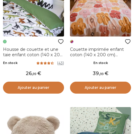
Housse de couette et une
Couette imprimée enfant
taie enfant coton (140 x 200
coton (140 x 200 cm)
cm) Cretace Verte
Barbotine Multicolore
(
43
)
En stock
En stock
26
,
39
,
99
99
Ajouter au panier
Ajouter au panier