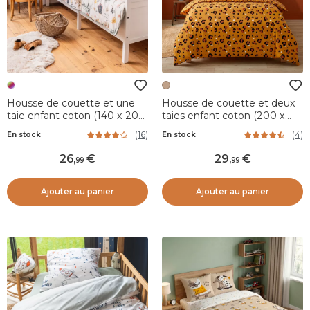
Housse de couette et une
Housse de couette et deux
taie enfant coton (140 x 200
taies enfant coton (200 x
cm) Polisson Multicolore
200 cm) Lola Caramel
(
16
)
(
4
)
En stock
En stock
26
,
29
,
99
99
Ajouter au panier
Ajouter au panier