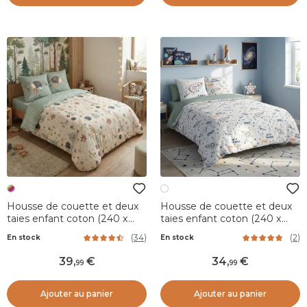
Housse de couette et deux
Housse de couette et deux
taies enfant coton (240 x
taies enfant coton (240 x
220 cm) Polisson Multicolore
220 cm) Galaxie Blanche
(
34
)
(
2
)
En stock
En stock
39
,
34
,
99
99
Ajouter au panier
Ajouter au panier