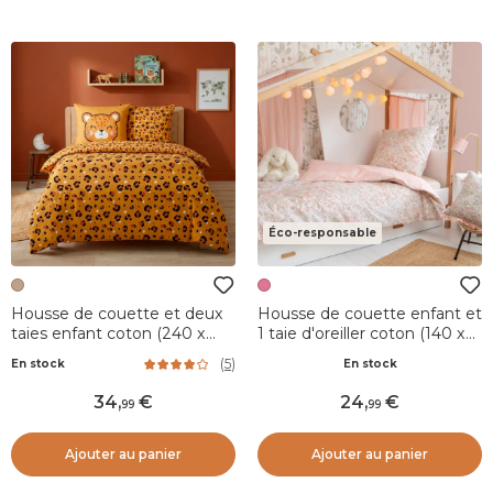
Éco-responsable
Housse de couette et deux
Housse de couette enfant et
taies enfant coton (240 x
1 taie d'oreiller coton (140 x
220 cm) Lola Caramel
200 cm) Pimprenelle Rose
(
5
)
En stock
En stock
34
,
24
,
99
99
Ajouter au panier
Ajouter au panier