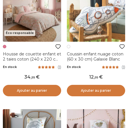
Éco-responsable
Housse de couette enfant et
Coussin enfant nuage coton
2 taies coton (240 x 220 cm)
(60 x 30 cm) Galaxie Blanc
Pimprenelle Rose
(
1
)
(
1
)
En stock
En stock
34
,
12
,
99
99
Ajouter au panier
Ajouter au panier