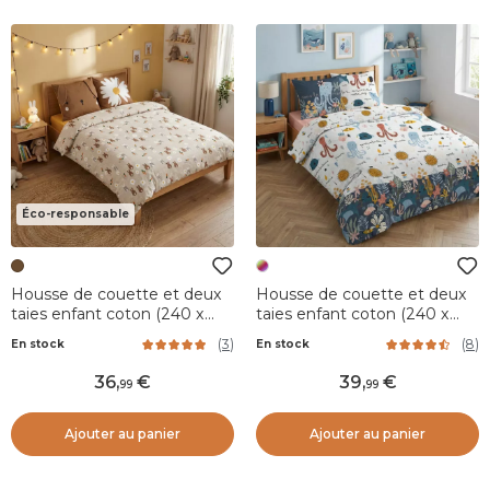
Éco-responsable
Housse de couette et deux
Housse de couette et deux
taies enfant coton (240 x
taies enfant coton (240 x
220 cm) Pompon Marron
220 cm) Octopia Multicolore
(
3
)
(
8
)
En stock
En stock
36
,
39
,
99
99
Ajouter au panier
Ajouter au panier