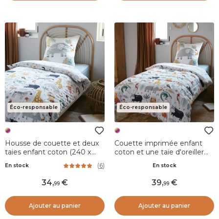
Éco-responsable
Éco-responsable
Housse de couette et deux
Couette imprimée enfant
taies enfant coton (240 x
coton et une taie d'oreiller
220 cm) Savane Multicolore
(140 x 200 cm) Savane
(
6
)
En stock
En stock
Multicolore
34
,
39
,
99
99
Ajouter au panier
Ajouter au panier