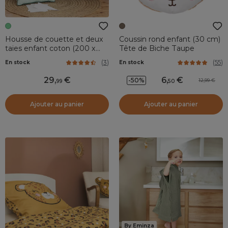
Housse de couette et deux
Coussin rond enfant (30 cm)
taies enfant coton (200 x
Tête de Biche Taupe
200 cm) Petits papiers Verte
(
3
)
(
55
)
En stock
En stock
29
,
6
,
-50%
12,99
99
50
Ajouter au panier
Ajouter au panier
By Eminza