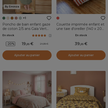
By Eminza
+1
Poncho de bain enfant gaze
Couette imprimée enfant et
de coton 2/5 ans Gaïa Vert
une taie d'oreiller (140 x 200
romarin
cm) Fresh popcorn Rouge
(
1
)
En stock
En stock
19
,
39
,
-20%
24,99
99
99
Ajouter au panier
Ajouter au panier