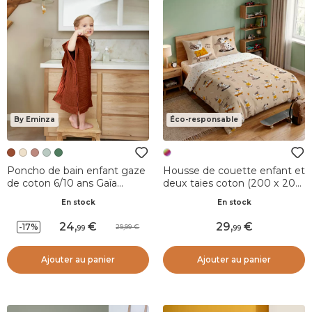
By Eminza
Éco-responsable
Poncho de bain enfant gaze
Housse de couette enfant et
de coton 6/10 ans Gaïa
deux taies coton (200 x 200
Terracotta
cm) Isidore Multicolore
En stock
En stock
24
,
29
,
-17%
29,99
99
99
Ajouter au panier
Ajouter au panier