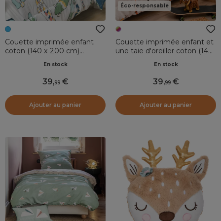
Éco-responsable
Couette imprimée enfant
Couette imprimée enfant et
coton (140 x 200 cm)
une taie d'oreiller coton (140
California Bleu
x 200 cm) Isidore
En stock
En stock
Multicolore
39
,
39
,
99
99
Ajouter au panier
Ajouter au panier