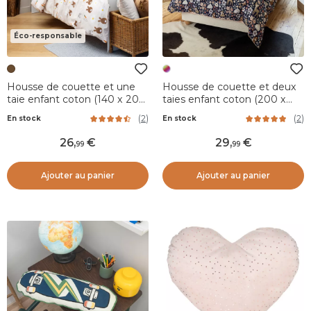
Éco-responsable
Housse de couette et une
Housse de couette et deux
taie enfant coton (140 x 200
taies enfant coton (200 x
cm) Pompon Marron
200 cm) Forêt enchantée
(
2
)
(
2
)
En stock
En stock
Multicolore
26
,
29
,
99
99
Ajouter au panier
Ajouter au panier