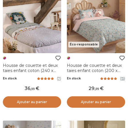
Éco-responsable
Housse de couette et deux
Housse de couette et deux
taies enfant coton (240 x
taies enfant coton (200 x
220 cm) Jardinage
200 cm) Tamia Multicolore
(
7
)
(
15
)
En stock
En stock
Multicolore
36
,
29
,
99
99
Ajouter au panier
Ajouter au panier