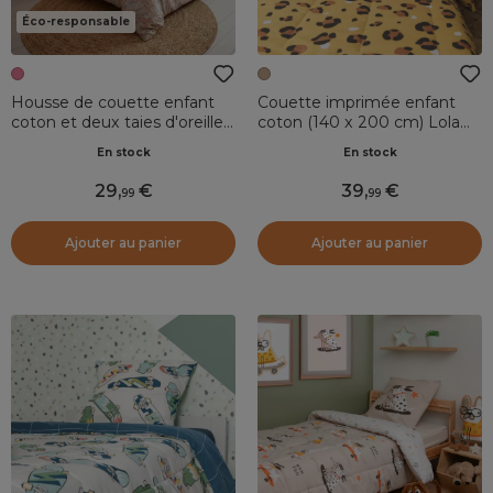
Éco-responsable
Housse de couette enfant
Couette imprimée enfant
coton et deux taies d'oreiller
coton (140 x 200 cm) Lola
(200 x 200 cm) Pimprenelle
Caramel
En stock
En stock
Rose
29
,
39
,
99
99
Ajouter au panier
Ajouter au panier