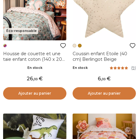
Éco-responsable
Housse de couette et une
Coussin enfant Etoile (40
taie enfant coton (140 x 200
cm) Berlingot Beige
cm) Tamia Multicolore
(
9
)
En stock
En stock
26
,
6
,
99
99
Ajouter au panier
Ajouter au panier