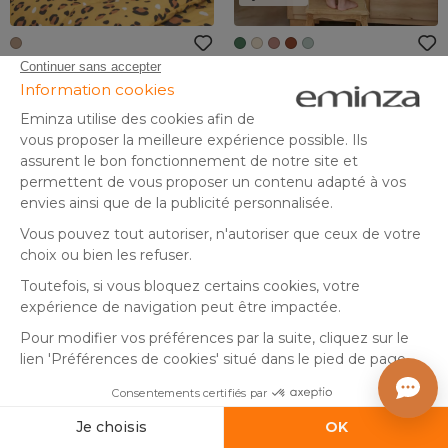
Housse de couette et une
Poncho de bain enfant gaze
taie enfant coton (140 x 200
de coton 6/10 ans Gaïa Vert
cm) Lola Caramel
romarin
(
2
)
En stock
En stock
24
,
24
,
-17%
29,99
99
99
Ajouter au panier
Ajouter au panier