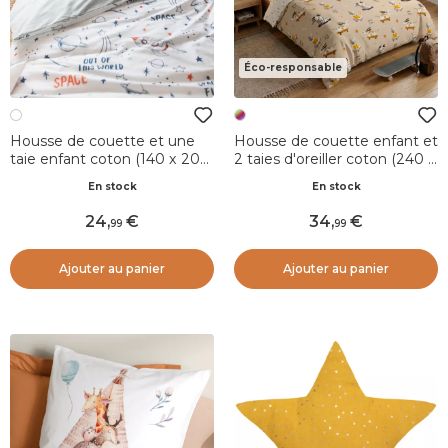
Éco-responsable
Housse de couette et une
Housse de couette enfant et
taie enfant coton (140 x 200
2 taies d'oreiller coton (240 x
cm) Galaxie Blanche
220 cm) Isidore Multicolore
En stock
En stock
24
,
34
,
99
99
Ajouter au panier
Ajouter au panier