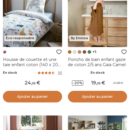
Éco-responsable
By Eminza
+1
Housse de couette et une
Poncho de bain enfant gaze
taie enfant coton (140 x 200
de coton 2/5 ans Gaïa Camel
cm) Savane Multicolore
(
6
)
En stock
En stock
24
,
19
,
-20%
24,99
99
99
Ajouter au panier
Ajouter au panier