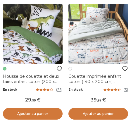
Housse de couette et deux
Couette imprimée enfant
taies enfant coton (200 x
coton (140 x 200 cm)
200 cm) Cretace Verte
Galaxie Blanche
(
26
)
(
3
)
En stock
En stock
29
,
39
,
99
99
Ajouter au panier
Ajouter au panier