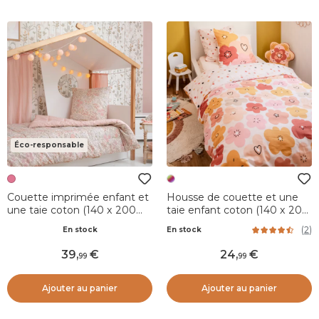
Éco-responsable
Couette imprimée enfant et
Housse de couette et une
une taie coton (140 x 200
taie enfant coton (140 x 200
cm) Pimprenelle Rose
cm) Barbotine Multicolore
(
2
)
En stock
En stock
39
,
24
,
99
99
Ajouter au panier
Ajouter au panier