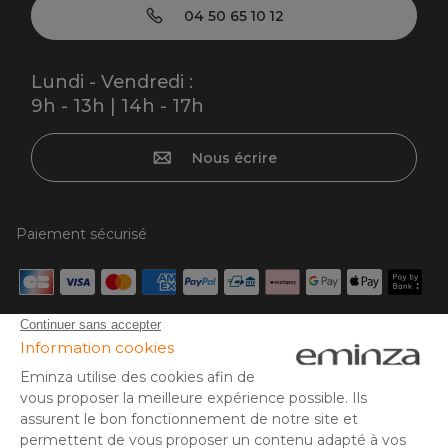
04 50 65 10 12
Lundi - Vendredi :
9h - 13h | 14h - 17h
Nous écrire
Paiement sécurisé
Carte bancaire, PayPal, virement bancaire, 3x ou 4x par CB
à partir de 50€, Google/Apple Pay.
Suivez-nous sur :