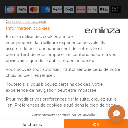
Carte bancaire, PayPal, virement bancaire, 3x ou 4x par CB
à partir de 50€, Google/Apple Pay.
Suivez-nous sur :
© Copyright 2025 Eminza | Tous droits réservés |
FRA
ESPAÑA
ITALIE
DEUTSCHLAND
* Vous disposez de 30 jours (à compter de la réception ou du
retrait de votre colis) pour effectuer un retour de produits et
NEDERLAND
vous faire rembourser. Hors colis volumineux
SUISSE
** Expédition le jour même pour toute commande passée avant
DANMARK
14 h (jours ouvrés - hors livraison éco)