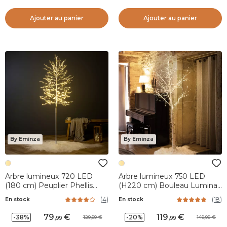
Ajouter au panier
Ajouter au panier
By Eminza
By Eminza
Arbre lumineux 720 LED
Arbre lumineux 750 LED
(180 cm) Peuplier Phellis
(H220 cm) Bouleau Lumina
Blanc chaud
Blanc chaud
(
4
)
(
18
)
En stock
En stock
79
,
119
,
-38%
-20%
129,99
149,99
99
99