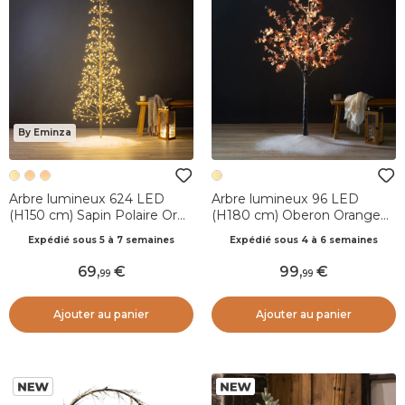
By Eminza
Arbre lumineux 624 LED
Arbre lumineux 96 LED
(H150 cm) Sapin Polaire Or
(H180 cm) Oberon Orange
et blanc chaud doré
et Blanc chaud
Expédié sous 5 à 7 semaines
Expédié sous 4 à 6 semaines
69
,
99
,
99
99
Ajouter au panier
Ajouter au panier