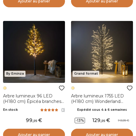
Ajouter au panier
Ajouter au panier
By Eminza
Grand format
Arbre lumineux 96 LED
Arbre lumineux 1755 LED
(H180 cm) Épicéa branches
(H180 cm) Wonderland
givrées Blanc chaud
Blanc chaud
(
1
)
En stock
Expédié sous 4 à 6 semaines
99
,
129
,
-13%
149,99
99
99
Ajouter au panier
Ajouter au panier