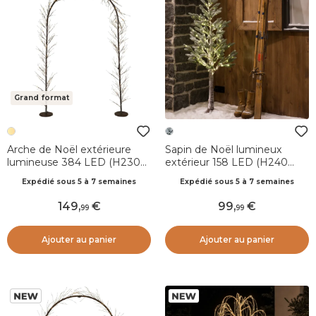
Grand format
Arche de Noël extérieure
Sapin de Noël lumineux
lumineuse 384 LED (H230
extérieur 158 LED (H240
cm) Céleste Blanc chaud
cm) Pin Clarius Vert enneigé
Expédié sous 5 à 7 semaines
Expédié sous 5 à 7 semaines
et blanc chaud
149
,
99
,
99
99
Ajouter au panier
Ajouter au panier