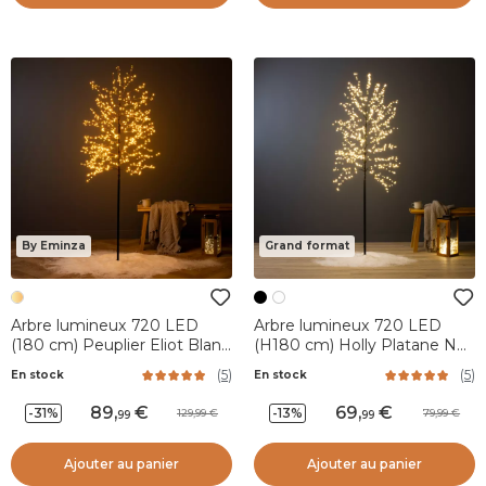
By Eminza
Grand format
Arbre lumineux 720 LED
Arbre lumineux 720 LED
(180 cm) Peuplier Eliot Blanc
(H180 cm) Holly Platane Noir
très chaud
et blanc chaud
(
5
)
(
5
)
En stock
En stock
89
,
69
,
-31%
-13%
129,99
79,99
99
99
Ajouter au panier
Ajouter au panier