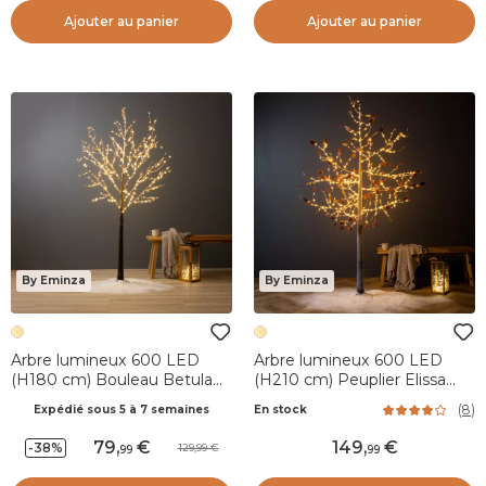
Ajouter au panier
Ajouter au panier
By Eminza
By Eminza
Arbre lumineux 600 LED
Arbre lumineux 600 LED
(H180 cm) Bouleau Betula
(H210 cm) Peuplier Elissa
Blanc chaud
Blanc chaud
(
8
)
Expédié sous 5 à 7 semaines
En stock
79
,
149
,
-38%
129,99
99
99