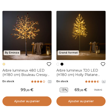
By Eminza
Grand format
Arbre lumineux 480 LED
Arbre lumineux 720 LED
(H180 cm) Bouleau Cressy
(H180 cm) Holly Platane
Blanc chaud
Blanc et blanc chaud
(
11
)
(
4
)
En stock
En stock
99
,
69
,
-13%
79,99
99
99
Ajouter au panier
Ajouter au panier