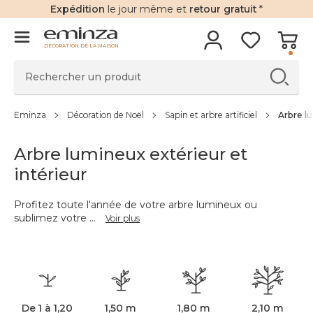
Expédition
le jour même et
retour gratuit
*
DÉCORATION DE LA MAISON
Eminza
Décoration de Noël
Sapin et arbre artificiel
Arbre lu
Arbre lumineux extérieur et
intérieur
Profitez toute l'année de votre arbre lumineux ou
sublimez votre
...
Voir plus
De 1 à 1,20
1,50 m
1,80 m
2,10 m