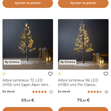
Ajouter au panier
Ajouter au panier
By Eminza
By Eminza
Arbre lumineux 72 LED
Arbre lumineux 96 LED
(H150 cm) Sapin Alpin Vert
(H180 cm) Pin Clarius
enneigé et blanc chaud
enneigé Blanc chaud
(
9
)
(
8
)
En stock
En stock
69
,
79
,
99
99