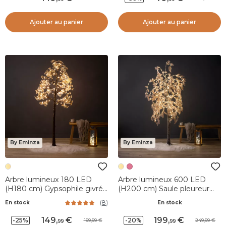
Ajouter au panier
Ajouter au panier
By Eminza
By Eminza
Arbre lumineux 180 LED
Arbre lumineux 600 LED
(H180 cm) Gypsophile givré
(H200 cm) Saule pleureur
Blanc chaud
Fleur Blanc
(
8
)
En stock
En stock
149
,
199
,
-25%
-20%
199,99
249,99
99
99