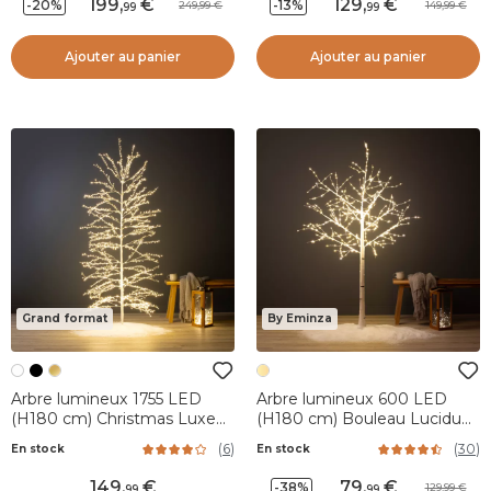
199
,
129
,
-20%
-13%
249,99
149,99
99
99
Ajouter au panier
Ajouter au panier
Grand format
By Eminza
Arbre lumineux 1755 LED
Arbre lumineux 600 LED
(H180 cm) Christmas Luxe
(H180 cm) Bouleau Lucidum
Blanc et blanc chaud
Blanc chaud
(
6
)
(
30
)
En stock
En stock
149
,
79
,
-38%
129,99
99
99