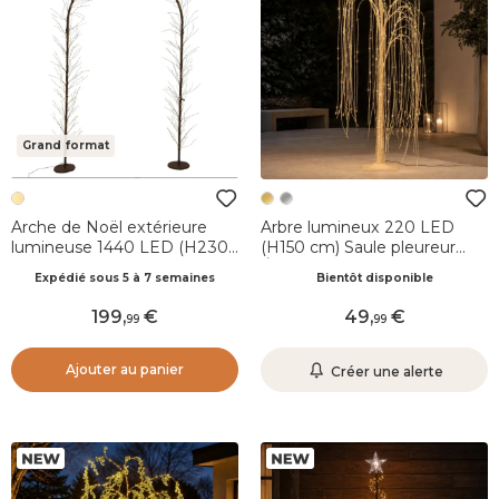
Grand format
Arche de Noël extérieure
Arbre lumineux 220 LED
lumineuse 1440 LED (H230
(H150 cm) Saule pleureur
cm) Céleste Blanc chaud
Éclats Or
Expédié sous 5 à 7 semaines
Bientôt disponible
199
,
49
,
99
99
Ajouter au panier
Créer une alerte