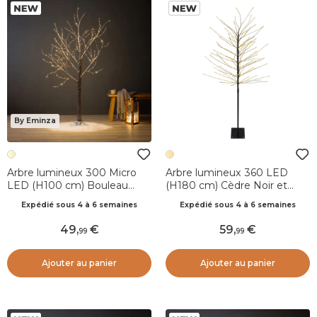
By Eminza
Arbre lumineux 300 Micro
Arbre lumineux 360 LED
LED (H100 cm) Bouleau
(H180 cm) Cèdre Noir et
Cayden Blanc chaud
blanc chaud
Expédié sous 4 à 6 semaines
Expédié sous 4 à 6 semaines
champagne
49
,
59
,
99
99
Ajouter au panier
Ajouter au panier