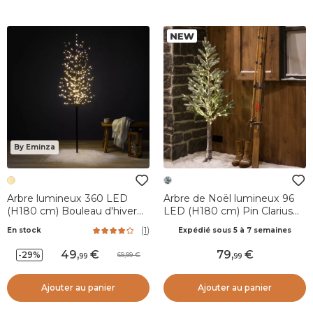
By Eminza
Arbre lumineux 360 LED
Arbre de Noël lumineux 96
(H180 cm) Bouleau d'hiver
LED (H180 cm) Pin Clarius
Blanc chaud
Vert enneigé et blanc chaud
(
1
)
En stock
Expédié sous 5 à 7 semaines
49
,
79
,
-29%
69,99
99
99
Ajouter au panier
Ajouter au panier