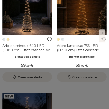
1
2
Arbre lumineux 640 LED
Arbre lumineux 756 LED
(H180 cm) Effet cascade fixe
(H210 cm) Effet cascade
Blanc chaud et froid
Blanc chaud
Bientôt disponible
Bientôt disponible
59
,
69
,
99
99
Créer une alerte
Créer une alerte