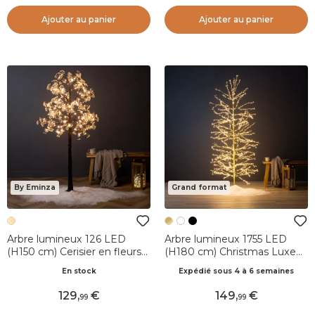
Ajouter au panier
Ajouter au panier
By Eminza
Grand format
Arbre lumineux 126 LED
Arbre lumineux 1755 LED
(H150 cm) Cerisier en fleurs
(H180 cm) Christmas Luxe
Blanc chaud
Or et blanc chaud
En stock
Expédié sous 4 à 6 semaines
129
,
149
,
99
99