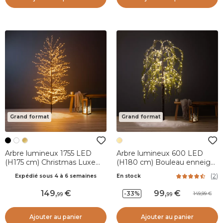
Grand format
Grand format
Arbre lumineux 1755 LED
Arbre lumineux 600 LED
(H175 cm) Christmas Luxe
(H180 cm) Bouleau enneigé
Noir et blanc chaud
Blanc chaud
(
2
)
Expédié sous 4 à 6 semaines
En stock
149
,
99
,
-33%
149,99
99
99
Ajouter au panier
Ajouter au panier