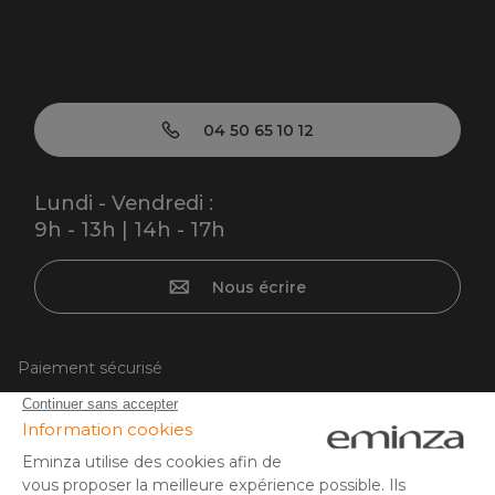
04 50 65 10 12
Lundi - Vendredi :
9h - 13h | 14h - 17h
Nous écrire
Paiement sécurisé
Carte bancaire, PayPal, virement bancaire, 3x ou 4x par CB