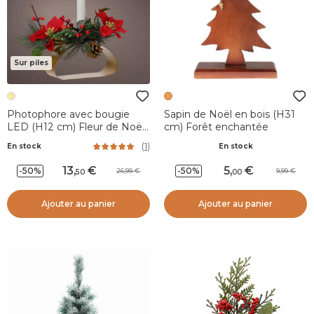
Sur piles
Photophore avec bougie
Sapin de Noël en bois (H31
LED (H12 cm) Fleur de Noël
cm) Forêt enchantée
Blanc chaud
(
1
)
En stock
En stock
13
,
5
,
-50%
-50%
26,99
9,99
50
00
Ajouter au panier
Ajouter au panier