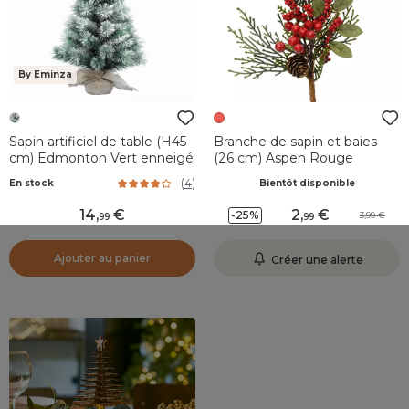
By Eminza
Sapin artificiel de table (H45
Branche de sapin et baies
cm) Edmonton Vert enneigé
(26 cm) Aspen Rouge
(
4
)
En stock
Bientôt disponible
14
,
2
,
-25%
3,99
99
99
Ajouter au panier
Créer une alerte