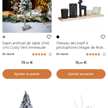
Sapin artificiel de table (H45
Plateau décoratif 4
cm) Costy Vert émeraude
photophores Magie de Noël
Bois et noir
(
1
)
(
1
)
En stock
En stock
19
,
16
,
99
99
Ajouter au panier
Ajouter au panier