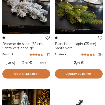
Branche de sapin (35 cm)
Branche de sapin (35 cm)
Santa Vert enneigé
Santa Vert
(
31
)
(
39
)
En stock
En stock
2
,
2
,
-25%
3,99
99
99
Ajouter au panier
Ajouter au panier