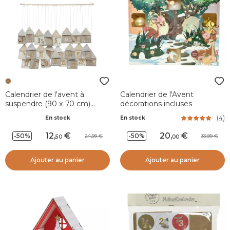
Calendrier de l'avent à
Calendrier de l'Avent
suspendre (90 x 70 cm)
décorations incluses
Maisonnettes de Noël
(
4
)
En stock
En stock
Naturel
12
,
20
,
-50%
-50%
24,99
39,99
50
00
Ajouter au panier
Ajouter au panier