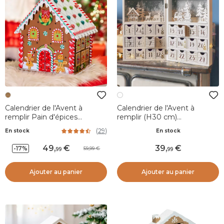
Calendrier de l'Avent à
Calendrier de l'Avent à
remplir Pain d'épices
remplir (H30 cm)
gourmand Multicolore
Scandinavie Blanc
(
29
)
En stock
En stock
49
,
39
,
-17%
59,99
99
99
Ajouter au panier
Ajouter au panier