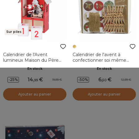
Sur piles
Calendrier de l'Avent
Calendrier de l'avent à
lumineux Maison du Père
confectionner soi même
Noël Rouge
guirlande Or
En stock
En stock
14
,
6
,
-25%
-50%
19,99
12,99
99
50
Ajouter au panier
Ajouter au panier