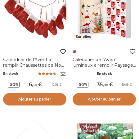
Sur piles
Calendrier de l'Avent à
Calendrier de l'Avent
remplir Chaussettes de Noël
lumineux à remplir Paysage
Rouge
de Noël Enchanté
(
32
)
En stock
En stock
6
,
35
,
-50%
-50%
12,99
69,99
50
00
Ajouter au panier
Ajouter au panier