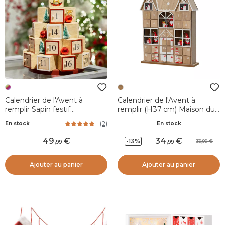
Calendrier de l'Avent à
Calendrier de l'Avent à
remplir Sapin festif
remplir (H37 cm) Maison du
Multicolore
Papa Noël Naturel
(
2
)
En stock
En stock
49
,
34
,
-13%
39,99
99
99
Ajouter au panier
Ajouter au panier