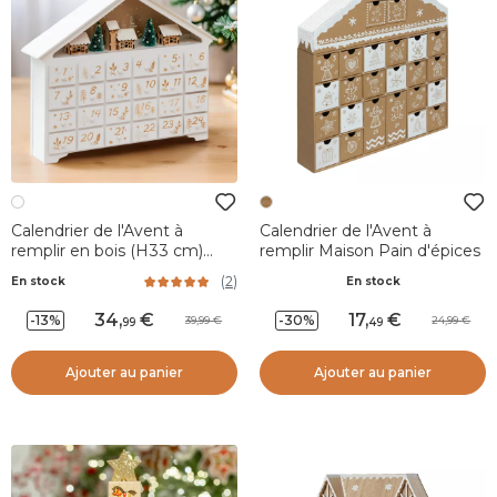
Calendrier de l'Avent à
Calendrier de l'Avent à
remplir en bois (H33 cm)
remplir Maison Pain d'épices
Maison de la Forêt Blanc
(
2
)
En stock
En stock
34
,
17
,
-13%
-30%
39,99
24,99
99
49
Ajouter au panier
Ajouter au panier