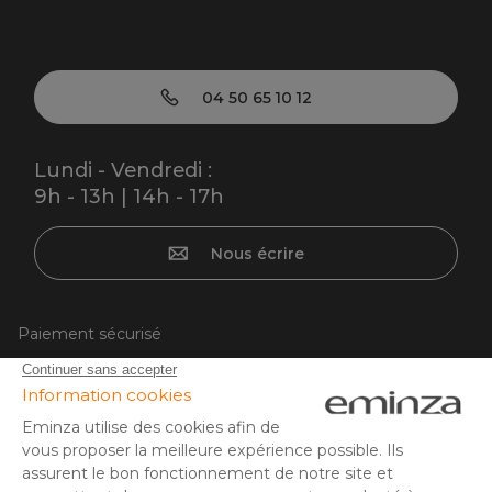
04 50 65 10 12
Lundi - Vendredi :
9h - 13h | 14h - 17h
Nous écrire
Paiement sécurisé
Carte bancaire, PayPal, virement bancaire, 3x ou 4x par CB
à partir de 50EUR, Google/Apple Pay.