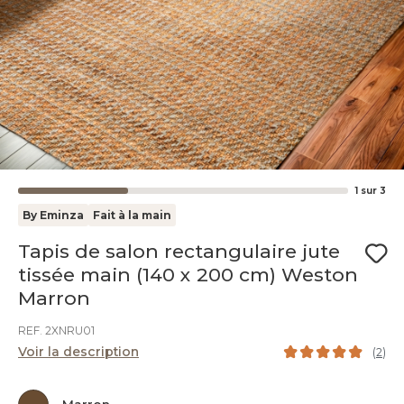
1
sur
3
By Eminza
Fait à la main
Tapis de salon rectangulaire jute
tissée main (140 x 200 cm) Weston
Marron
REF. 2XNRU01
Voir la description
(
2
)