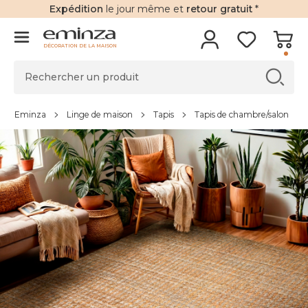
Expédition
le jour même et
retour gratuit
*
DÉCORATION DE LA MAISON
Eminza
Linge de maison
Tapis
Tapis de chambre/salon