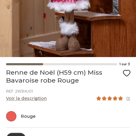
1
sur
3
Renne de Noël (H59 cm) Miss
Bavaroise robe Rouge
REF. 2W3HU01
Voir la description
(
1
)
Rouge