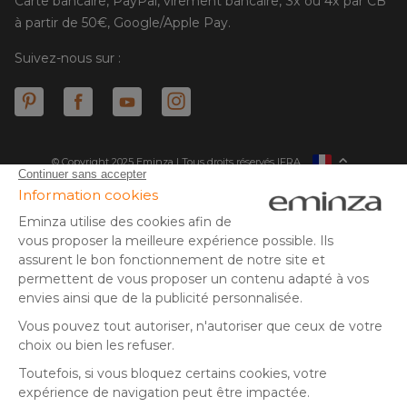
Carte bancaire, PayPal, virement bancaire, 3x ou 4x par CB
à partir de 50€, Google/Apple Pay.
Suivez-nous sur :
© Copyright 2025 Eminza | Tous droits réservés |
FRA
ESPAÑA
ITALIE
DEUTSCHLAND
* Vous disposez de 30 jours (à compter de la réception ou du
retrait de votre colis) pour effectuer un retour de produits et
NEDERLAND
vous faire rembourser. Hors colis volumineux
SUISSE
** Expédition le jour même pour toute commande passée avant
DANMARK
14 h (jours ouvrés - hors livraison éco)