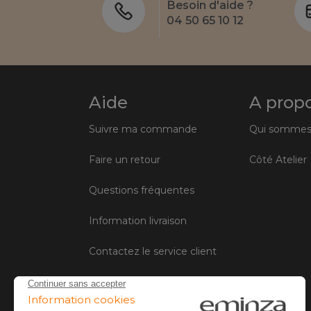
Besoin d'aide ?
04 50 65 10 12
Aide
A prop
Suivre ma commande
Qui sommes
Faire un retour
Côté Atelier
Questions fréquentes
Information livraison
Contactez le service client
Conditions générales de vente