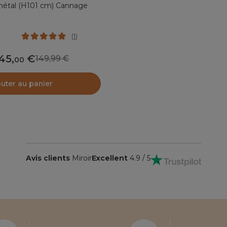
 métal (H101 cm) Cannage
(
1
)
45
,
149,99
00
outer au panier
Avis clients
Miroir
Excellent
4.9 / 5