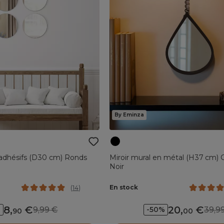
By Eminza
 adhésifs (D30 cm) Ronds
Miroir mural en métal (H37 cm) 
Noir
En stock
(
14
)
8
,
20
,
9,99
39,
%
-50%
90
00