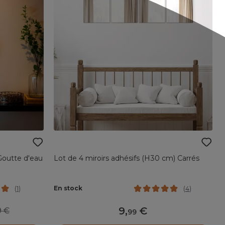
Goutte d'eau
Lot de 4 miroirs adhésifs (H30 cm) Carrés
En stock
(
1
)
(
4
)
9
,
99
99