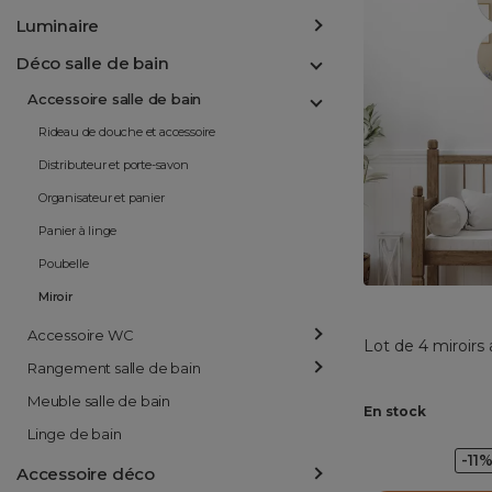
Luminaire
Déco salle de bain
Accessoire salle de bain
Rideau de douche et accessoire
Distributeur et porte-savon
Organisateur et panier
Panier à linge
Poubelle
Miroir
Accessoire WC
Lot de 4 miroirs
Rangement salle de bain
Meuble salle de bain
En stock
Linge de bain
-11
Accessoire déco