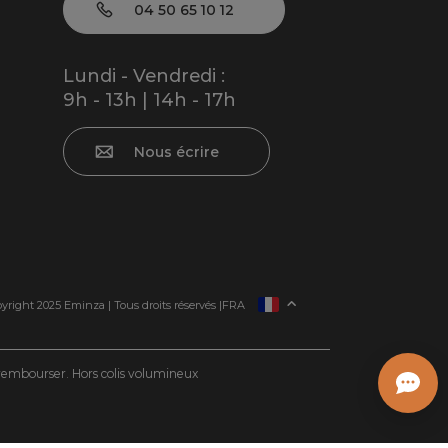
04 50 65 10 12
Lundi - Vendredi :
9h - 13h | 14h - 17h
Nous écrire
ESPAÑA
yright 2025 Eminza | Tous droits réservés |
FRA
ITALIE
DEUTSCHLAND
e rembourser. Hors colis volumineux
NEDERLAND
SUISSE