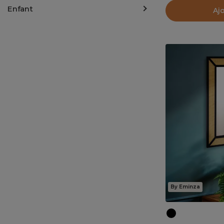
Enfant
Aj
By Eminza