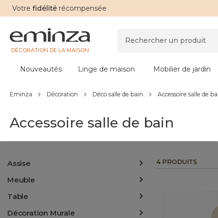
Votre
fidélité
récompensée
DÉCORATION DE LA MAISON
Nouveautés
Linge de maison
Mobilier de jardin
Eminza
Décoration
Déco salle de bain
Accessoire salle de ba
Accessoire salle de bain
4 PRODUITS
Assise
Meuble
Table
Décoration Murale