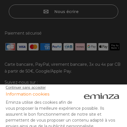
Nous écrire
Paiement sécurisé
Carte bancaire, PayPal, virement bancaire, 3x ou 4x par CB
à partir de 50€, Google/Apple Pay.
Suivez-nous sur :
© Copyright 2025 Eminza | Tous droits réservés |
FRA
ESPAÑA
ITALIE