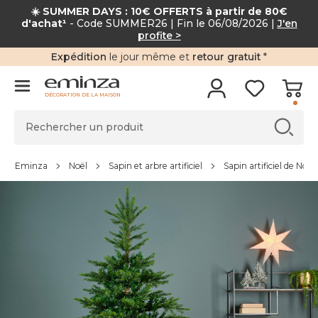
☀️ SUMMER DAYS : 10€ OFFERTS à partir de 80€
d'achat¹
- Code SUMMER26 | Fin le 06/08/2026 |
J'en
profite >
Expédition
le jour même et
retour gratuit
*
DÉCORATION DE LA MAISON
Eminza
Noël
Sapin et arbre artificiel
Sapin artificiel de Noël