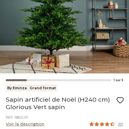
1
sur
5
By Eminza
Grand format
Sapin artificiel de Noël (H240 cm)
Glorious Vert sapin
REF. 1682U01
Voir la description
(
19
)