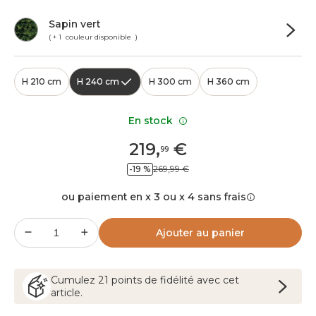
Sapin vert
( + 1 couleur disponible )
H 210 cm
H 240 cm
H 300 cm
H 360 cm
En stock
219
,
€
99
-19 %
269,99 €
ou paiement en x 3 ou x 4 sans frais
Ajouter au panier
Cumulez
21
points
de fidélité avec cet
article.