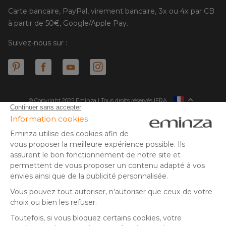
Carte bancaire, PayPal, virement bancaire, 3x ou 4x par CB
à partir de 50€, Google/Apple Pay.
Suivez-nous sur :
© Copyright 2025 Eminza | Tous droits réservés |
FRA
ESPAÑA
ITALIE
DEUTSCHLAND
* Vous disposez de 30 jours (à compter de la réception ou du
retrait de votre colis) pour effectuer un retour de produits et
NEDERLAND
vous faire rembourser. Hors colis volumineux
SUISSE
** Expédition le jour même pour toute commande passée avant
DANMARK
14 h (jours ouvrés - hors livraison éco)