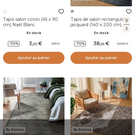
Tapis salon coton (45 x 90
Tapis de salon rectangulaire
2
cm) Naël Blanc
jacquard (140 x 200 cm)
2
Shiraz Argent
En stock
En stock
3
,
38
,
-70%
-70%
9,99
129,99
00
99
Ajouter au panier
Ajouter au panier
By Eminza
By Eminza