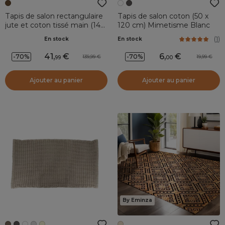
Tapis de salon rectangulaire
Tapis de salon coton (50 x
jute et coton tissé main (140
120 cm) Mimetisme Blanc
x 200 cm) Jaya Marron
(
1
)
En stock
En stock
41
,
6
,
-70%
-70%
139,99
19,99
99
00
Ajouter au panier
Ajouter au panier
By Eminza