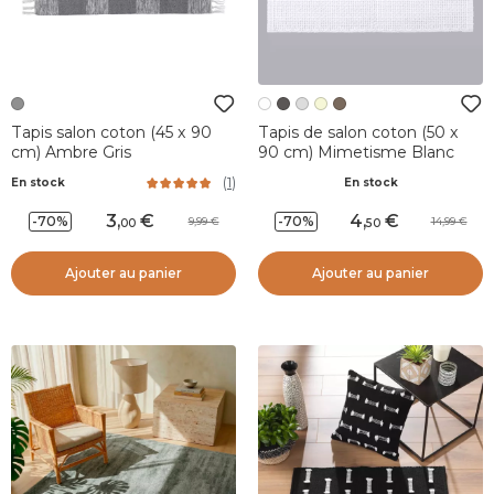
Tapis salon coton (45 x 90
Tapis de salon coton (50 x
cm) Ambre Gris
90 cm) Mimetisme Blanc
(
1
)
En stock
En stock
3
,
4
,
-70%
-70%
9,99
14,99
00
50
Ajouter au panier
Ajouter au panier