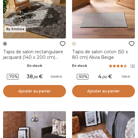
By Eminza
Tapis de salon rectangulaire
Tapis de salon coton (50 x
jacquard (140 x 200 cm)
80 cm) Alivia Beige
Sana Gris
(
6
)
En stock
En stock
38
,
4
,
-70%
-50%
129,99
7,99
99
00
Ajouter au panier
Ajouter au panier