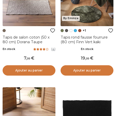
By Eminza
+1
Tapis de salon coton (50 x
Tapis rond fausse fourrure
80 cm) Dorana Taupe
(80 cm) Finn Vert kaki
(
4
)
En stock
En stock
7
,
19
,
99
99
Ajouter au panier
Ajouter au panier