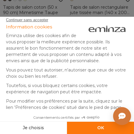
Tapis de salon coton (50 x
Tapis de salon rectangulaire
90 cm) Mimetisme Taupe
jute tissée main (140 x 200
cm) Meera Beige
En stock
En stock
4
,
59
,
-70%
-70%
14,99
199,99
50
99
Ajouter au panier
Ajouter au panier
By Eminza
By Eminza