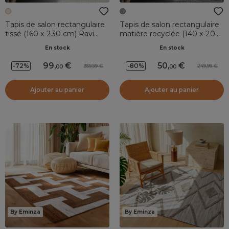
Tapis de salon rectangulaire
Tapis de salon rectangulaire
tissé (160 x 230 cm) Ravi
matière recyclée (140 x 200
Beige pampa
cm) Aiko Gris
En stock
En stock
99
,
50
,
-72%
-80%
359,99
249,99
00
00
Ajouter au panier
Ajouter au panier
By Eminza
By Eminza