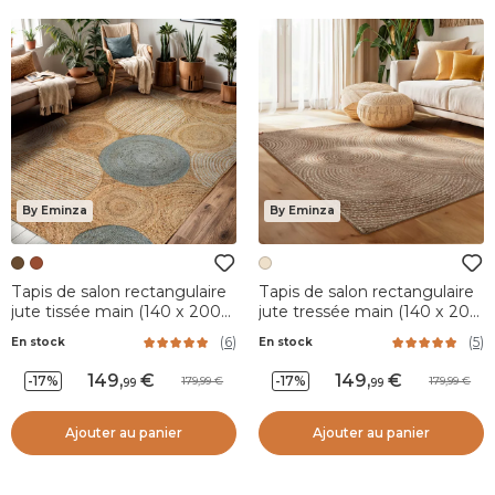
By Eminza
By Eminza
Tapis de salon rectangulaire
Tapis de salon rectangulaire
jute tissée main (140 x 200
jute tressée main (140 x 200
cm) Tara Marron
cm) Neha Beige
(
6
)
(
5
)
En stock
En stock
149
,
149
,
-17%
-17%
179,99
179,99
99
99
Ajouter au panier
Ajouter au panier