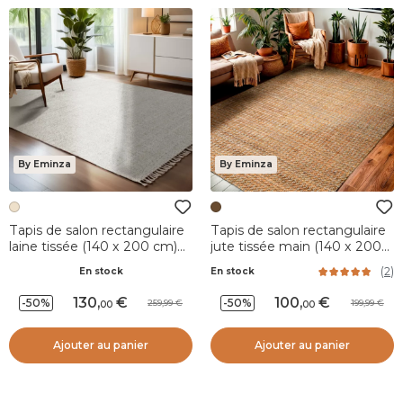
By Eminza
By Eminza
Tapis de salon rectangulaire
Tapis de salon rectangulaire
laine tissée (140 x 200 cm)
jute tissée main (140 x 200
Jacks Beige
cm) Weston Marron
(
2
)
En stock
En stock
130
,
100
,
-50%
-50%
259,99
199,99
00
00
Ajouter au panier
Ajouter au panier