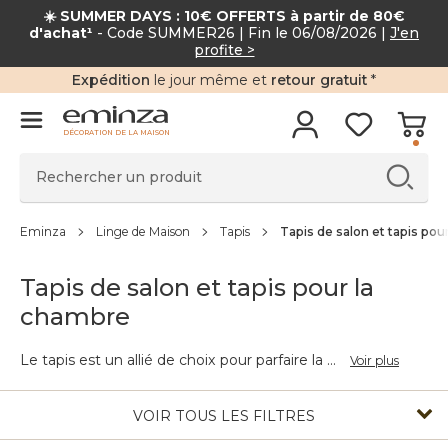
☀️ SUMMER DAYS : 10€ OFFERTS à partir de 80
d'achat¹
- Code SUMMER26 | Fin le 06/08/2026 |
J'en
profite >
Expédition
le jour même et
retour gratuit
*
DÉCORATION DE LA MAISON
Eminza
Linge de Maison
Tapis
Tapis de salon et tapis pou
Tapis de salon et tapis pour la
chambre
Le tapis est un allié de choix pour parfaire la
...
Voir plus
VOIR TOUS LES FILTRES