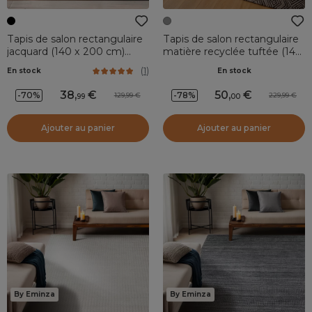
Tapis de salon rectangulaire
Tapis de salon rectangulaire
jacquard (140 x 200 cm)
matière recyclée tuftée (140
Zahra Noir
x 200 cm) Shelton Gris
(
1
)
En stock
En stock
38
,
50
,
-70%
-78%
129,99
229,99
99
00
Ajouter au panier
Ajouter au panier
By Eminza
By Eminza