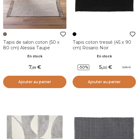
Tapis de salon coton (50 x
Tapis coton tressé (45 x 90
80 cm) Alessia Taupe
cm) Rosario Noir
En stock
En stock
7
,
5
,
-50%
9,99
99
00
Ajouter au panier
Ajouter au panier