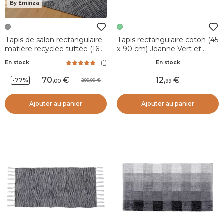
By Eminza
Tapis de salon rectangulaire
Tapis rectangulaire coton (45
matière recyclée tuftée (160
x 90 cm) Jeanne Vert et
x 230 cm) Shelton Gris
Blanc
(
1
)
En stock
En stock
70
,
12
,
-77%
299,99
00
99
Ajouter au panier
Ajouter au panier