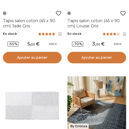
Tapis salon coton (45 x 90
Tapis salon coton (45 x 90
cm) Jade Gris
cm) Louise Gris
(
1
)
(
1
)
En stock
En stock
5
,
3
,
-50%
-70%
9,99
9,99
00
00
Ajouter au panier
Ajouter au panier
By Eminza