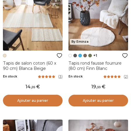
By Eminza
+1
Tapis de salon coton (60 x
Tapis rond fausse fourrure
90 cm) Blanca Beige
(80 cm) Finn Blanc
(
3
)
(
2
)
En stock
En stock
14
,
19
,
99
99
Ajouter au panier
Ajouter au panier