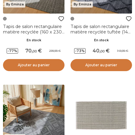
By Eminza
By Eminza
Tapis de salon rectangulaire
Tapis de salon rectangulaire
matière recyclée (160 x 230
matière recyclée tuftée (140
cm) Priya Gris
x 200 cm) Noori Gris
En stock
En stock
70
,
40
,
-77%
-73%
299,99
149,99
00
00
Ajouter au panier
Ajouter au panier