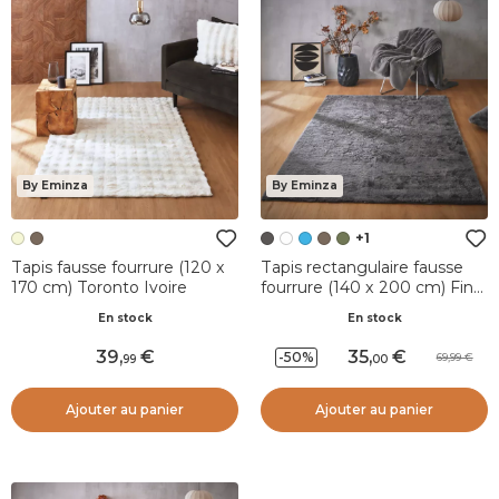
By Eminza
By Eminza
+1
Tapis fausse fourrure (120 x
Tapis rectangulaire fausse
170 cm) Toronto Ivoire
fourrure (140 x 200 cm) Finn
Gris anthracite
En stock
En stock
39
,
35
,
-50%
69,99
99
00
Ajouter au panier
Ajouter au panier