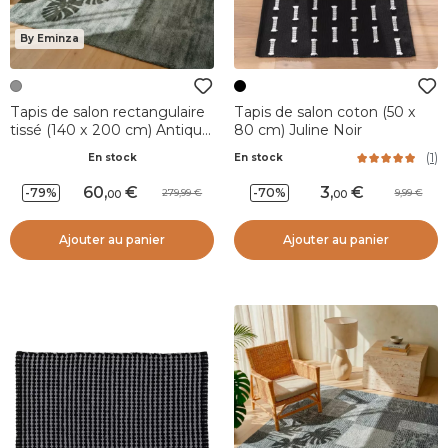
By Eminza
Tapis de salon rectangulaire
Tapis de salon coton (50 x
tissé (140 x 200 cm) Antique
80 cm) Juline Noir
Gris
(
1
)
En stock
En stock
60
,
3
,
-79%
-70%
279,99
9,99
00
00
Ajouter au panier
Ajouter au panier