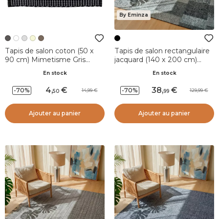
By Eminza
Tapis de salon coton (50 x
Tapis de salon rectangulaire
90 cm) Mimetisme Gris
jacquard (140 x 200 cm)
anthracite et noir
Rishi Noir et gris
En stock
En stock
4
,
38
,
-70%
-70%
14,99
129,99
50
99
Ajouter au panier
Ajouter au panier