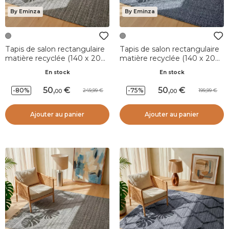
By Eminza
By Eminza
Tapis de salon rectangulaire
Tapis de salon rectangulaire
matière recyclée (140 x 200
matière recyclée (140 x 200
cm) Priya Gris
cm) Sabana Gris
En stock
En stock
50
,
50
,
-80%
-75%
249,99
199,99
00
00
Ajouter au panier
Ajouter au panier