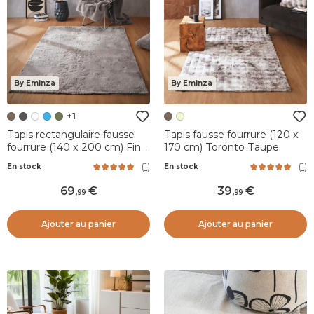
By Eminza
By Eminza
+1
Tapis rectangulaire fausse
Tapis fausse fourrure (120 x
fourrure (140 x 200 cm) Finn
170 cm) Toronto Taupe
Taupe
(
1
)
(
1
)
En stock
En stock
69
,
39
,
99
99
Ajouter au panier
Ajouter au panier