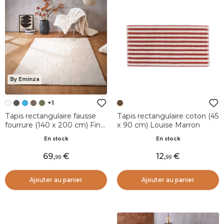
By Eminza
+1
Tapis rectangulaire fausse
Tapis rectangulaire coton (45
fourrure (140 x 200 cm) Finn
x 90 cm) Louise Marron
Blanc
En stock
En stock
69
,
12
,
99
99
Ajouter au panier
Ajouter au panier