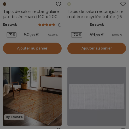
Tapis de salon rectangulaire
Tapis de salon rectangulaire
jute tissée main (140 x 200
matière recyclée tuftée (160
cm) Anjali Marron
x 230 cm) Kaito Ivoire
(
1
)
En stock
En stock
50
,
59
,
-71%
-70%
169,99
199,99
00
99
Ajouter au panier
Ajouter au panier
By Eminza