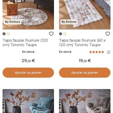
By Eminza
By Eminza
Tapis fausse fourrure (120
Tapis fausse fourrure (60 x
cm) Toronto Taupe
120 cm) Toronto Taupe
(
3
)
En stock
En stock
29
,
19
,
99
99
Ajouter au panier
Ajouter au panier