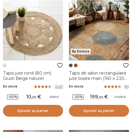
By Eminza
Tapis jute rond (80 cm)
Tapis de salon rectangulaire
Giusti Beige naturel
jute tissée main (160 x 230
cm) Tara Marron
(
245
)
(
8
)
En stock
En stock
10
,
199
,
-50%
-20%
19,99
249,99
00
00
Ajouter au panier
Ajouter au panier