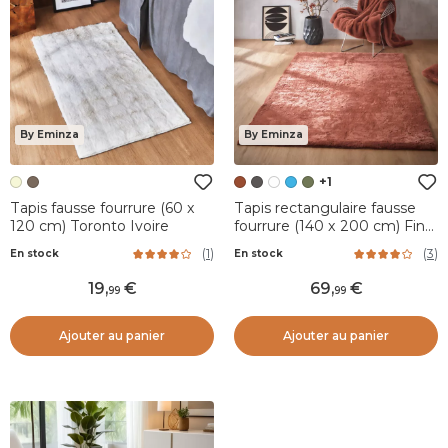
By Eminza
By Eminza
+1
Tapis fausse fourrure (60 x
Tapis rectangulaire fausse
120 cm) Toronto Ivoire
fourrure (140 x 200 cm) Finn
Terracotta
(
1
)
(
3
)
En stock
En stock
19
,
69
,
99
99
Ajouter au panier
Ajouter au panier