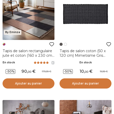
By Eminza
Tapis de salon rectangulaire
Tapis de salon coton (50 x
jute et coton (160 x 230 cm)
120 cm) Mimetisme Gris
Freya Multicolore
anthracite et noir
(
1
)
En stock
En stock
90
,
10
,
-50%
-50%
179,99
19,99
00
00
Ajouter au panier
Ajouter au panier