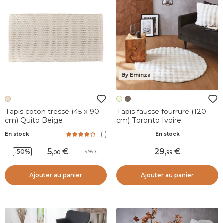
By Eminza
Tapis coton tressé (45 x 90
Tapis fausse fourrure (120
cm) Quito Beige
cm) Toronto Ivoire
(
1
)
En stock
En stock
5
,
29
,
-50%
9,99
00
99
Ajouter au panier
Ajouter au panier