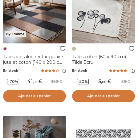
By Eminza
Tapis de salon rectangulaire
Tapis coton (60 x 90 cm)
jute et coton (140 x 200 cm)
Tilda Ecru
Freya Multicolore
(
1
)
(
2
)
En stock
En stock
41
,
5
,
-70%
-50%
139,99
9,99
99
00
Ajouter au panier
Ajouter au panier