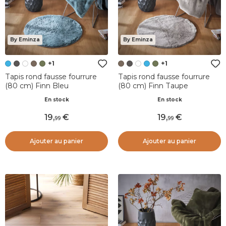
By Eminza
By Eminza
+1
+1
Tapis rond fausse fourrure
Tapis rond fausse fourrure
(80 cm) Finn Bleu
(80 cm) Finn Taupe
En stock
En stock
19
,
19
,
99
99
Ajouter au panier
Ajouter au panier