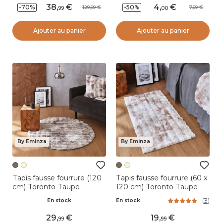
38
,
4
,
-70%
-50%
129,99
7,99
99
00
Ajouter au panier
Ajouter au panier
By Eminza
By Eminza
Tapis fausse fourrure (120
Tapis fausse fourrure (60 x
cm) Toronto Taupe
120 cm) Toronto Taupe
(
3
)
En stock
En stock
29
,
19
,
99
99