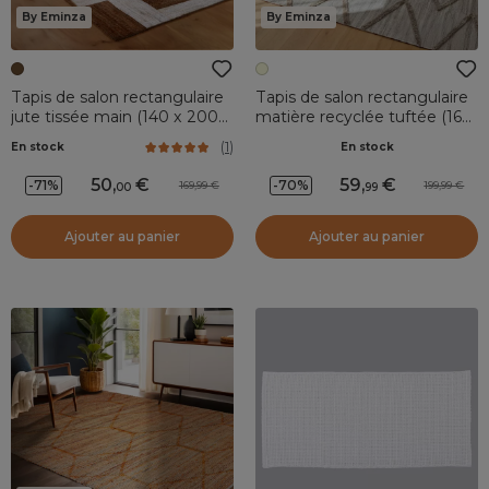
By Eminza
By Eminza
Tapis de salon rectangulaire
Tapis de salon rectangulaire
jute tissée main (140 x 200
matière recyclée tuftée (160
cm) Anjali Marron
x 230 cm) Kaito Ivoire
(
1
)
En stock
En stock
50
,
59
,
-71%
-70%
169,99
199,99
00
99
Ajouter au panier
Ajouter au panier