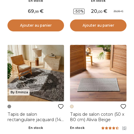
En stock
En stock
69
,
20
,
-50%
39,99
99
00
Ajouter au panier
Ajouter au panier
By Eminza
Tapis de salon
Tapis de salon coton (50 x
rectangulaire jacquard (140
80 cm) Alivia Beige
x 200 cm) Sana Gris
(
6
)
En stock
En stock