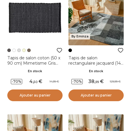
By Eminza
Tapis de salon coton (50 x
Tapis de salon
90 cm) Mimetisme Gris
rectangulaire jacquard (140
anthracite et noir
x 200 cm) Rishi Noir et
En stock
En stock
gris
4
,
38
,
-70%
-70%
14,99
129,99
50
99
Ajouter au panier
Ajouter au panier