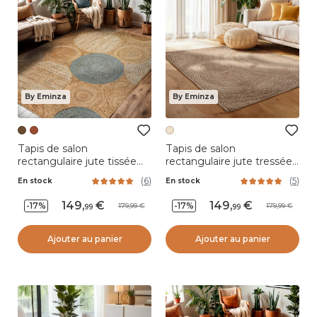
By Eminza
By Eminza
Tapis de salon
Tapis de salon
rectangulaire jute tissée
rectangulaire jute tressée
main (140 x 200 cm) Tara
main (140 x 200 cm) Neha
(
6
)
(
5
)
En stock
En stock
Marron
Beige
149
,
149
,
-17%
-17%
179,99
179,99
99
99
Ajouter au panier
Ajouter au panier