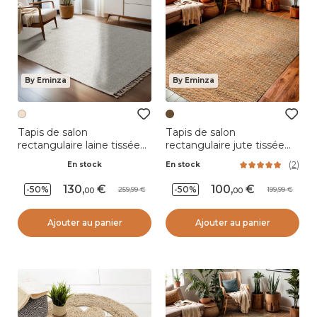
By Eminza
By Eminza
Tapis de salon
Tapis de salon
rectangulaire laine tissée
rectangulaire jute tissée
(140 x 200 cm) Jacks
main (140 x 200 cm)
(
2
)
En stock
En stock
Beige
Weston Marron
130
,
100
,
-50%
-50%
259,99
199,99
00
00
Ajouter au panier
Ajouter au panier