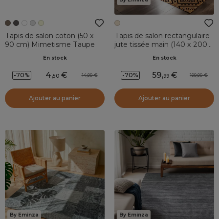
Tapis de salon coton (50 x
Tapis de salon rectangulaire
90 cm) Mimetisme Taupe
jute tissée main (140 x 200
cm) Meera Beige
En stock
En stock
4
,
59
,
-70%
-70%
14,99
199,99
50
99
Ajouter au panier
Ajouter au panier
By Eminza
By Eminza