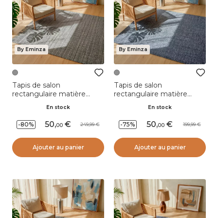
By Eminza
By Eminza
Tapis de salon
Tapis de salon
rectangulaire matière
rectangulaire matière
recyclée (140 x 200 cm)
recyclée (140 x 200 cm)
En stock
En stock
Priya Gris
Sabana Gris
50
,
50
,
-80%
-75%
249,99
199,99
00
00
Ajouter au panier
Ajouter au panier