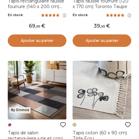
Tapis rectangulaire fausse
Tapis fausse fourrure (120
fourrure (140 x 200 cm)
x 170 cm) Toronto Taupe
Finn Taupe
(
1
)
(
1
)
En stock
En stock
69
,
39
,
99
99
Ajouter au panier
Ajouter au panier
By Eminza
Tapis de salon
Tapis coton (60 x 90 cm)
rectangulaire jute et coton
Tilda Ecru