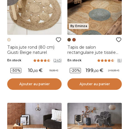
By Eminza
Tapis jute rond (80 cm)
Tapis de salon
Giusti Beige naturel
rectangulaire jute tissée
main (160 x 230 cm) Tara
(
245
)
(
8
)
En stock
En stock
Marron
10
,
199
,
-50%
-20%
19,99
249,99
00
00
Ajouter au panier
Ajouter au panier