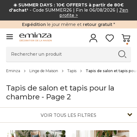
☀️ SUMMER DAYS : 10€ OFFERTS à partir de 80
d'achat¹
- Code SUMMER26 | Fin le 06/08/2026 |
J'en
profite >
Expédition
le jour même et
retour gratuit
*
DÉCORATION DE LA MAISON
Eminza
Linge de Maison
Tapis
Tapis de salon et tapis pou
Tapis de salon et tapis pour la
chambre - Page 2
VOIR TOUS LES FILTRES