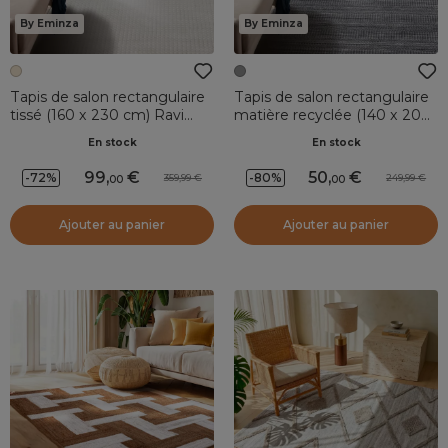
By Eminza
By Eminza
Tapis de salon rectangulaire
Tapis de salon rectangulaire
tissé (160 x 230 cm) Ravi
matière recyclée (140 x 200
Beige pampa
cm) Aiko Gris
En stock
En stock
99
,
50
,
-72%
-80%
359,99
249,99
00
00
Ajouter au panier
Ajouter au panier