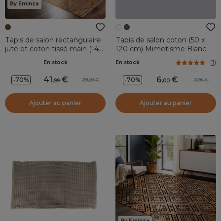
By Eminza
Tapis de salon rectangulaire
Tapis de salon coton (50 x
jute et coton tissé main (140
120 cm) Mimetisme Blanc
x 200 cm) Jaya Marron
(
1
)
En stock
En stock
41
,
6
,
-70%
-70%
139,99
19,99
99
00
Ajouter au panier
Ajouter au panier
By Eminza