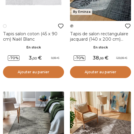
By Eminza
Tapis salon coton (45 x 90
Tapis de salon rectangulaire
cm) Naël Blanc
jacquard (140 x 200 cm)
Shiraz Argent
En stock
En stock
3
,
38
,
-70%
-70%
9,99
129,99
00
99
Ajouter au panier
Ajouter au panier