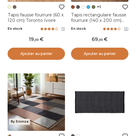
+1
Tapis fausse fourrure (60 x
Tapis rectangulaire fausse
120 cm) Toronto Ivoire
fourrure (140 x 200 cm)
Finn Terracotta
(
1
)
(
3
)
En stock
En stock
19
,
69
,
99
99
Ajouter au panier
Ajouter au panier
By Eminza