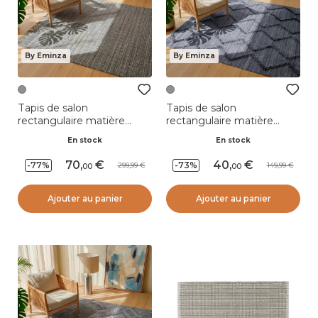
By Eminza
By Eminza
Tapis de salon
Tapis de salon
rectangulaire matière
rectangulaire matière
recyclée (160 x 230 cm)
recyclée tuftée (140 x 200
En stock
En stock
Priya Gris
cm) Noori Gris
70
,
40
,
-77%
-73%
299,99
149,99
00
00
Ajouter au panier
Ajouter au panier