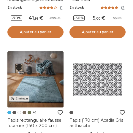
(140 x 200 cm) Freya
(
1
)
(
2
)
En stock
En stock
Multicolore
41
,
5
,
-70%
-50%
139,99
9,99
99
00
Ajouter au panier
Ajouter au panier
By Eminza
+1
Tapis rectangulaire fausse
Tapis (170 cm) Acadia Gris
fourrure (140 x 200 cm)
anthracite
Finn Bleu