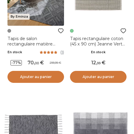
By Eminza
Tapis de salon
Tapis rectangulaire coton
rectangulaire matière
(45 x 90 cm) Jeanne Vert
recyclée tuftée (160 x 230
et Blanc
(
1
)
En stock
En stock
cm) Shelton Gris
70
,
12
,
-77%
299,99
00
99
Ajouter au panier
Ajouter au panier