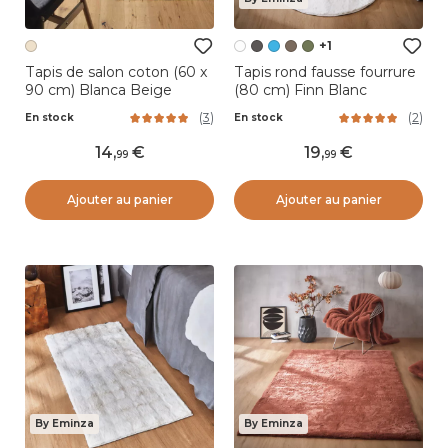
+1
Tapis de salon coton (60 x
Tapis rond fausse fourrure
90 cm) Blanca Beige
(80 cm) Finn Blanc
(
3
)
(
2
)
En stock
En stock
14
,
19
,
99
99
Ajouter au panier
Ajouter au panier
By Eminza
By Eminza