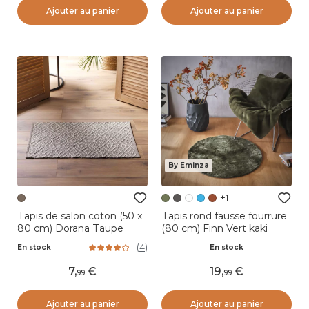
Ajouter au panier
Ajouter au panier
By Eminza
+1
Tapis de salon coton (50 x
Tapis rond fausse fourrure
80 cm) Dorana Taupe
(80 cm) Finn Vert kaki
(
4
)
En stock
En stock
7
,
19
,
99
99
Ajouter au panier
Ajouter au panier