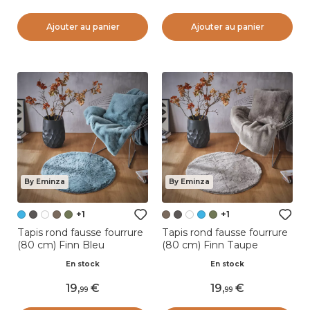
Ajouter au panier
Ajouter au panier
By Eminza
By Eminza
+1
+1
Tapis rond fausse fourrure
Tapis rond fausse fourrure
(80 cm) Finn Bleu
(80 cm) Finn Taupe
En stock
En stock
19
,
19
,
99
99