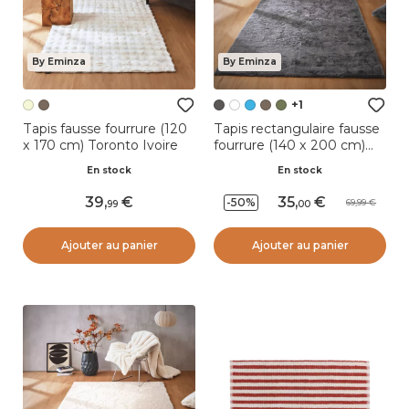
By Eminza
By Eminza
+1
Tapis fausse fourrure (120
Tapis rectangulaire fausse
x 170 cm) Toronto Ivoire
fourrure (140 x 200 cm)
Finn Gris anthracite
En stock
En stock
39
,
35
,
-50%
69,99
99
00
Ajouter au panier
Ajouter au panier