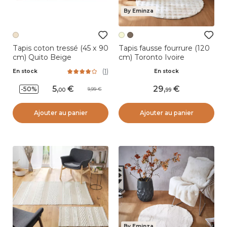
By Eminza
Tapis coton tressé (45 x 90
Tapis fausse fourrure (120
cm) Quito Beige
cm) Toronto Ivoire
(
1
)
En stock
En stock
5
,
29
,
-50%
9,99
00
99
Ajouter au panier
Ajouter au panier
By Eminza