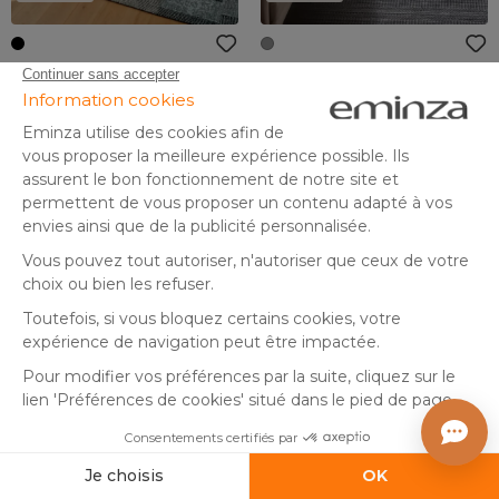
Tapis de salon rectangulaire
Tapis de salon rectangulaire
jacquard (160 x 230 cm) Rishi
matière recyclée (160 x 230
Noir et gris
cm) Aiko Gris
(
1
)
En stock
En stock
50
,
89
,
-71%
-70%
169,99
299,99
00
99
Ajouter au panier
Ajouter au panier
By Eminza
By Eminza