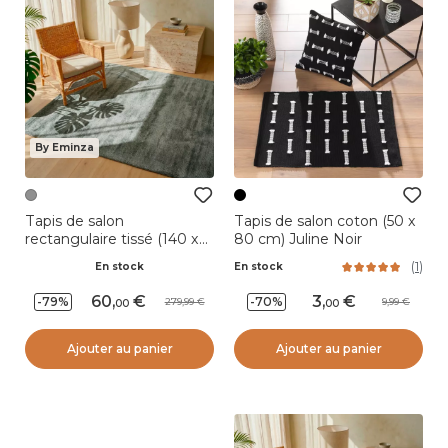
By Eminza
Tapis de salon
Tapis de salon coton (50 x
rectangulaire tissé (140 x
80 cm) Juline Noir
200 cm) Antique Gris
(
1
)
En stock
En stock
60
,
3
,
-79%
-70%
279,99
9,99
00
00
Ajouter au panier
Ajouter au panier