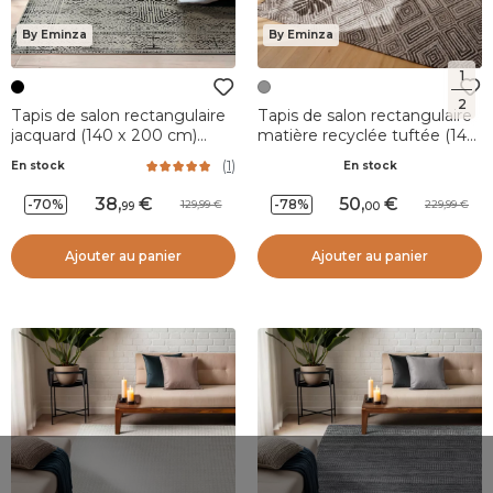
By Eminza
By Eminza
1
2
Tapis de salon rectangulaire
Tapis de salon rectangulaire
jacquard (140 x 200 cm)
matière recyclée tuftée (140
Zahra Noir
x 200 cm) Shelton Gris
(
1
)
En stock
En stock
38
,
50
,
-70%
-78%
129,99
229,99
99
00
Ajouter au panier
Ajouter au panier