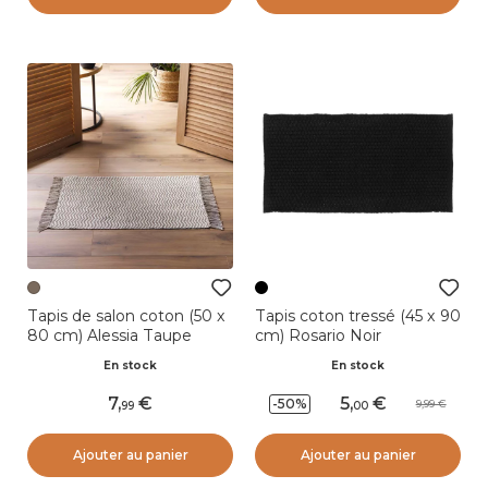
Tapis de salon coton (50 x
Tapis coton tressé (45 x 90
80 cm) Alessia Taupe
cm) Rosario Noir
En stock
En stock
7
,
5
,
-50%
9,99
99
00
Ajouter au panier
Ajouter au panier