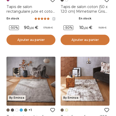
Tapis de salon
Tapis de salon coton (50 x
rectangulaire jute et coton
120 cm) Mimetisme Gris
(160 x 230 cm) Freya
anthracite et noir
(
1
)
En stock
En stock
Multicolore
90
,
10
,
-50%
-50%
179,99
19,99
00
00
Ajouter au panier
Ajouter au panier
By Eminza
By Eminza
+1