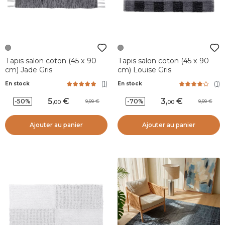
Tapis salon coton (45 x 90
Tapis salon coton (45 x 90
cm) Jade Gris
cm) Louise Gris
(
1
)
(
1
)
En stock
En stock
5
,
3
,
-50%
-70%
9,99
9,99
00
00
Ajouter au panier
Ajouter au panier