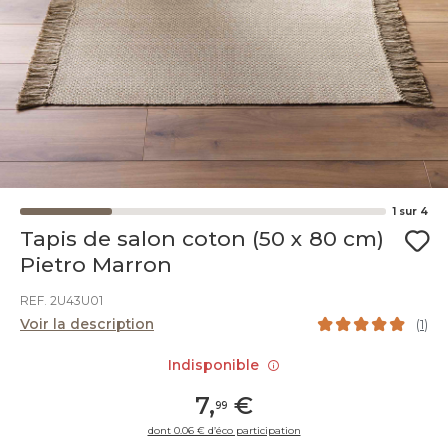
1
sur
4
Tapis de salon coton (50 x 80 cm)
Pietro Marron
REF. 2U43U01
Voir la description
(
1
)
Indisponible
7
,
€
99
dont 0.06 € d’éco participation