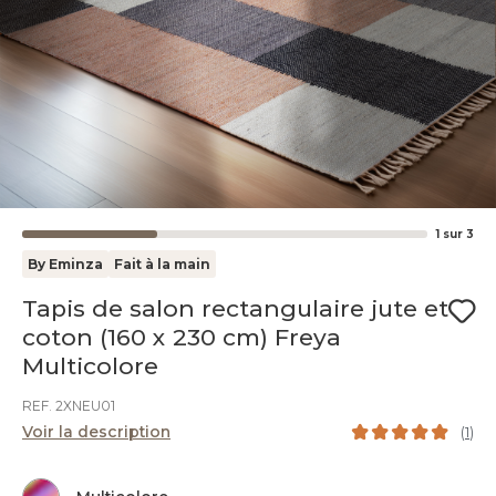
1
sur
3
By Eminza
Fait à la main
Tapis de salon rectangulaire jute et
coton (160 x 230 cm) Freya
Multicolore
REF. 2XNEU01
Voir la description
(
1
)