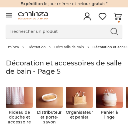
Expédition
le jour même et
retour gratuit
*
DÉCORATION DE LA MAISON
Eminza
Décoration
Déco salle de bain
Décoration et access
Décoration et accessoires de salle
de bain - Page 5
Rideau de
Distributeur
Organisateur
Panier à
douche et
et porte-
et panier
linge
accessoire
savon