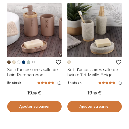
+1
Set d'accessoires salle de
Set d'accessoires salle de
bain Purebamboo
bain effet Maille Beige
Cappuccino
(
2
)
(
1
)
En stock
En stock
19
,
19
,
99
99
Ajouter au panier
Ajouter au panier