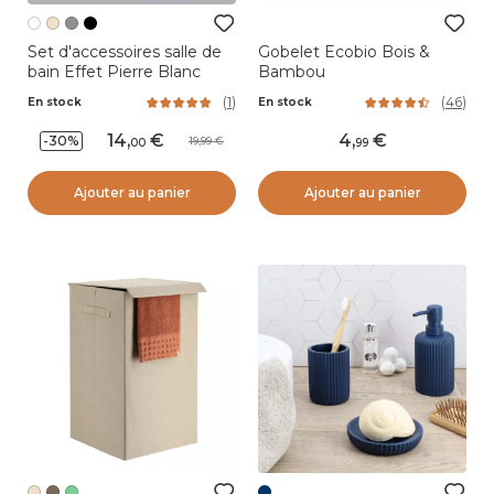
Set d'accessoires salle de
Gobelet Ecobio Bois &
bain Effet Pierre Blanc
Bambou
(
1
)
(
46
)
En stock
En stock
14
,
4
,
-30%
19,99
00
99
Ajouter au panier
Ajouter au panier