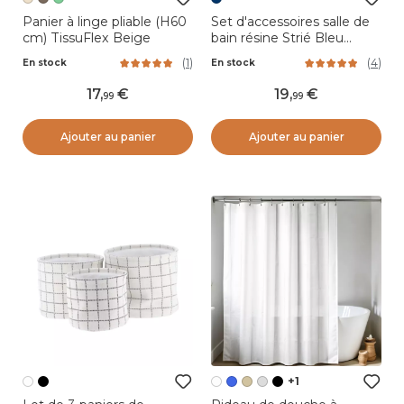
Panier à linge pliable (H60
Set d'accessoires salle de
cm) TissuFlex Beige
bain résine Strié Bleu
marine
(
1
)
(
4
)
En stock
En stock
17
,
19
,
99
99
Ajouter au panier
Ajouter au panier
+1