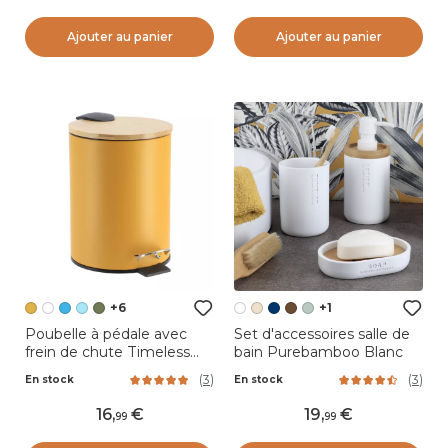
Ajouter au panier
Ajouter au panier
+6
+1
Poubelle à pédale avec
Set d'accessoires salle de
frein de chute Timeless
bain Purebamboo Blanc
Jaune moutarde
(
3
)
(
3
)
En stock
En stock
16
,
19
,
99
99