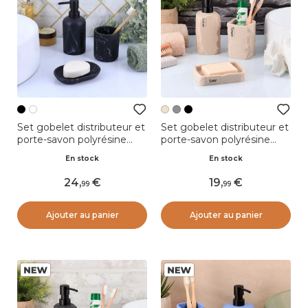
Set gobelet distributeur et
Set gobelet distributeur et
porte-savon polyrésine
porte-savon polyrésine
effet marbre Séma Noir
effet pierre Paola Beige
En stock
En stock
24
,
19
,
99
99
Ajouter au panier
Ajouter au panier