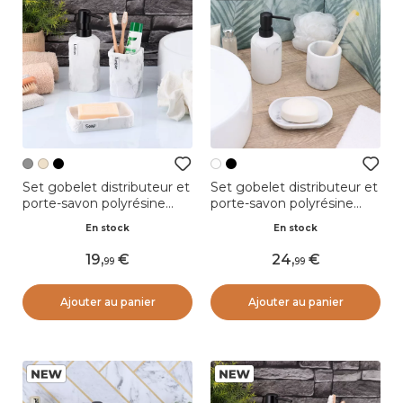
Set gobelet distributeur et
Set gobelet distributeur et
porte-savon polyrésine
porte-savon polyrésine
effet marbre Paola Gris
effet marbre Séma Blanc
En stock
En stock
19
,
24
,
99
99
Ajouter au panier
Ajouter au panier