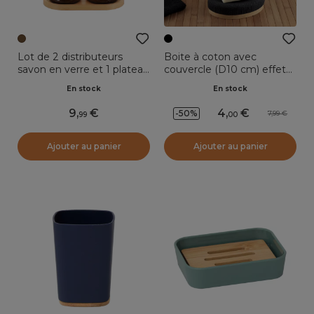
Lot de 2 distributeurs
Boite à coton avec
savon en verre et 1 plateau
couvercle (D10 cm) effet
bambou Soap Ambre
Maille Noir
En stock
En stock
9
,
4
,
-50%
7,99
99
00
Ajouter au panier
Ajouter au panier