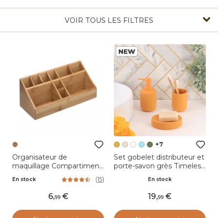
VOIR TOUS LES FILTRES
+7
Organisateur de
Set gobelet distributeur et
maquillage Compartiment
porte-savon grès Timeless
Bambou
Jaune moutarde
(
15
)
En stock
En stock
6
,
19
,
99
99