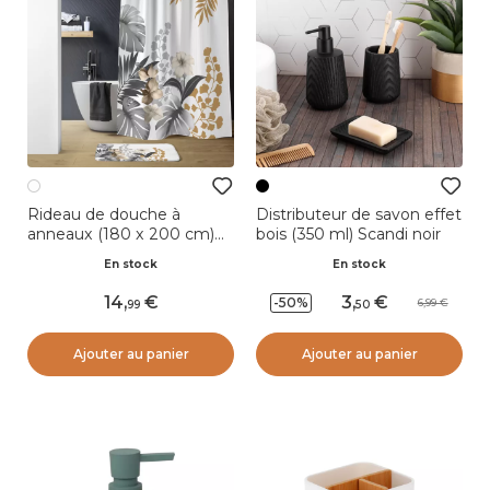
Rideau de douche à
Distributeur de savon effet
anneaux (180 x 200 cm)
bois (350 ml) Scandi noir
Kelly Blanc
En stock
En stock
14
,
3
,
-50%
6,99
99
50
Ajouter au panier
Ajouter au panier