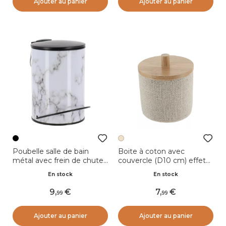
Ajouter au panier
Ajouter au panier
Poubelle salle de bain
Boite à coton avec
métal avec frein de chute
couvercle (D10 cm) effet
effet marbre métal Séma
Maille Beige
En stock
En stock
Noir
9
,
7
,
99
99
Ajouter au panier
Ajouter au panier