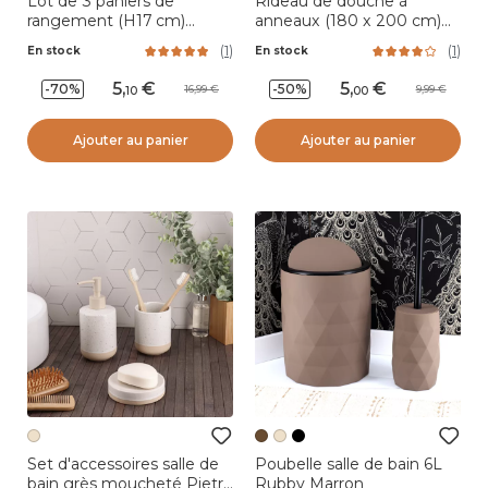
Lot de 3 paniers de
Rideau de douche à
rangement (H17 cm)
anneaux (180 x 200 cm)
Carreaux Blanc
Uni Blanc
(
1
)
(
1
)
En stock
En stock
5
,
5
,
-70%
-50%
16,99
9,99
10
00
Ajouter au panier
Ajouter au panier
Set d'accessoires salle de
Poubelle salle de bain 6L
bain grès moucheté Pietra
Rubby Marron