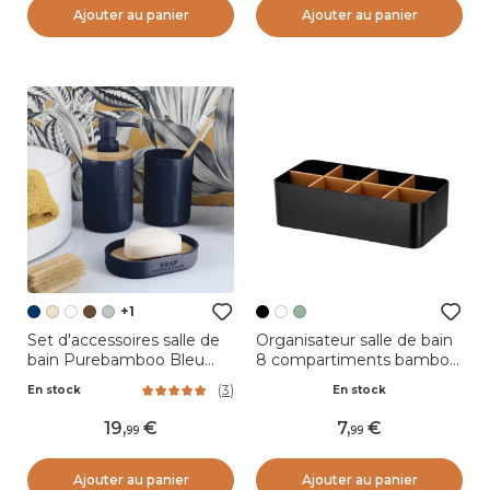
Ajouter au panier
Ajouter au panier
+1
Set d'accessoires salle de
Organisateur salle de bain
bain Purebamboo Bleu
8 compartiments bambou
marine
Naturo Noir
(
3
)
En stock
En stock
19
,
7
,
99
99
Ajouter au panier
Ajouter au panier