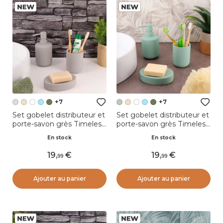
+7
+7
Set gobelet distributeur et
Set gobelet distributeur et
porte-savon grès Timeless
porte-savon grès Timeless
Gris clair
Vert eucalyptus
En stock
En stock
19
,
19
,
99
99
Ajouter au panier
Ajouter au panier