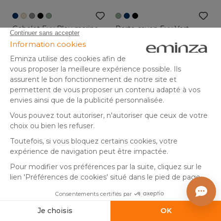
Gobelet Evy Bleu marine
Porte-savon Evy Vert
sauge
(
5
)
(
10
)
En stock
En stock
4
,
5
,
99
99
Ajouter au panier
Ajouter au panier