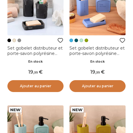
Set gobelet distributeur et
Set gobelet distributeur et
porte-savon polyrésine
porte-savon polyrésine
effet pierre Paola Noir
gravée Julia Bleu lavande
En stock
En stock
19
,
19
,
99
99
Ajouter au panier
Ajouter au panier