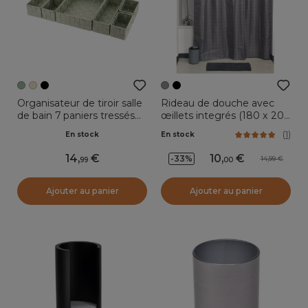
Organisateur de tiroir salle
Rideau de douche avec
de bain 7 paniers tressés
œillets integrés (180 x 200
Oro Vert sauge
cm) Carrés Gris
(
1
)
En stock
En stock
14
,
10
,
-33%
14,99
99
00
Ajouter au panier
Ajouter au panier