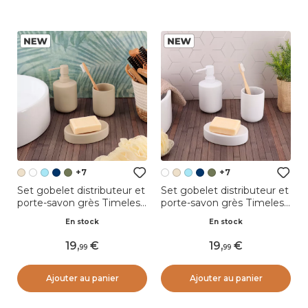
+7
+7
Set gobelet distributeur et
Set gobelet distributeur et
porte-savon grès Timeless
porte-savon grès Timeless
Beige
Blanc
En stock
En stock
19
,
19
,
99
99
Ajouter au panier
Ajouter au panier