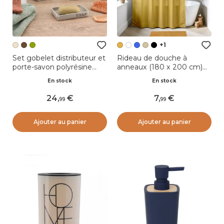
+1
Set gobelet distributeur et
Rideau de douche à
porte-savon polyrésine
anneaux (180 x 200 cm)
gravée Sia Beige
Uni Jaune moutarde
En stock
En stock
24
,
7
,
99
99
Ajouter au panier
Ajouter au panier