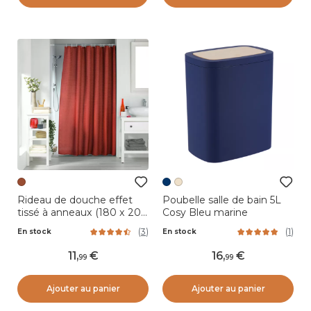
Rideau de douche effet
Poubelle salle de bain 5L
tissé à anneaux (180 x 200
Cosy Bleu marine
cm) Quartz Terracotta
(
3
)
(
1
)
En stock
En stock
11
,
16
,
99
99
Ajouter au panier
Ajouter au panier