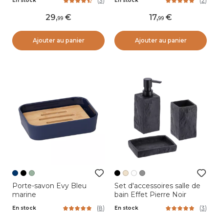
(
3
)
(
2
)
En stock
En stock
29
,
17
,
99
99
Ajouter au panier
Ajouter au panier
Porte-savon Evy Bleu
Set d'accessoires salle de
marine
bain Effet Pierre Noir
(
8
)
(
3
)
En stock
En stock