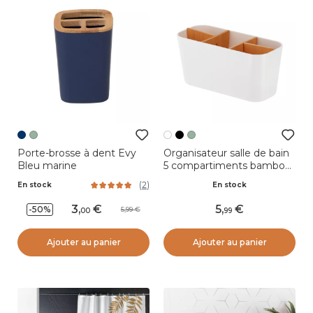
Porte-brosse à dent Evy
Organisateur salle de bain
Bleu marine
5 compartiments bambou
Naturo Blanc
(
2
)
En stock
En stock
3
,
5
,
-50%
5,99
00
99
Ajouter au panier
Ajouter au panier