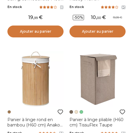
Beige
(
1
)
(
5
)
En stock
En stock
19
,
10
,
-50%
19,99
99
00
Ajouter au panier
Ajouter au panier
Panier à linge rond en
Panier à linge pliable (H60
bambou (H60 cm) Anako
cm) TissuFlex Taupe
Naturel