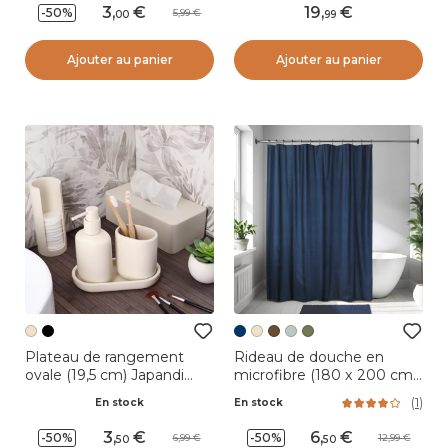
3
,
19
,
-50%
5,99
00
99
Ajouter au panier
Ajouter au panier
Plateau de rangement
Rideau de douche en
ovale (19,5 cm) Japandi
microfibre (180 x 200 cm)
Beige
Gauffré Bleu marine
(
1
)
En stock
En stock
3
,
6
,
-50%
-50%
6,99
12,99
50
50