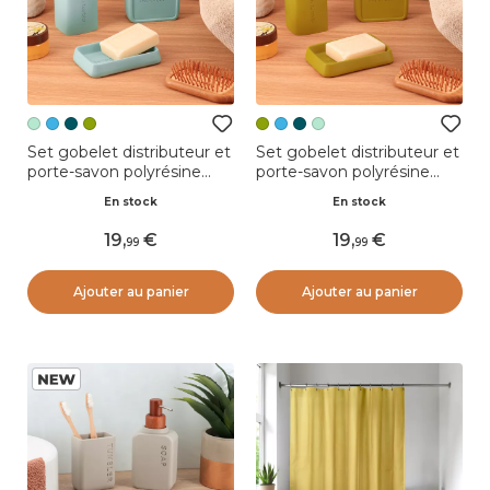
Set gobelet distributeur et
Set gobelet distributeur et
porte-savon polyrésine
porte-savon polyrésine
gravée Julia Vert d'eau
gravée Julia Vert olive
En stock
En stock
19
,
19
,
99
99
Ajouter au panier
Ajouter au panier