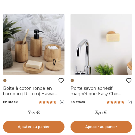
Boite à coton ronde en
Porte savon adhésif
bambou (D11 cm) Hawaï
magnétique Easy Chic
Naturel
Naturel
(
4
)
(
2
)
En stock
En stock
7
,
3
,
99
99
Ajouter au panier
Ajouter au panier