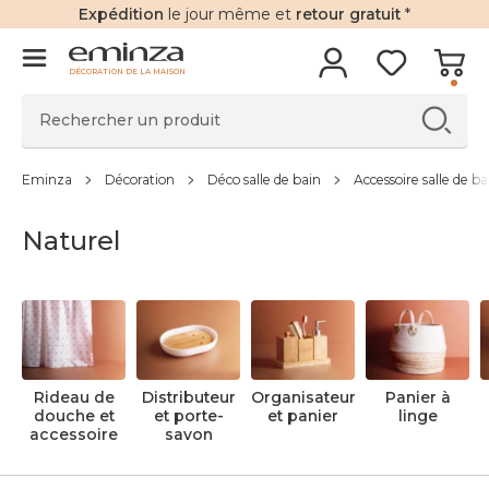
Expédition
le jour même et
retour gratuit
*
DÉCORATION DE LA MAISON
Eminza
Décoration
Déco salle de bain
Accessoire salle de ba
Naturel
Rideau de
Distributeur
Organisateur
Panier à
douche et
et porte-
et panier
linge
accessoire
savon