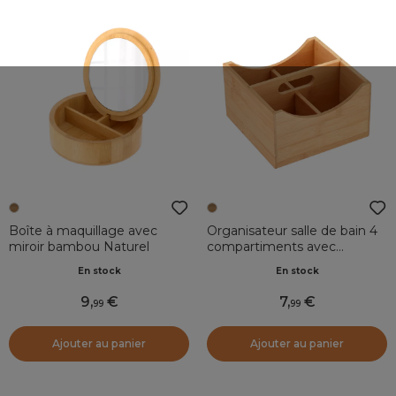
Boîte à maquillage avec
Organisateur salle de bain 4
miroir bambou Naturel
compartiments avec
poignée bambou Instant
En stock
En stock
Naturel
9
,
7
,
99
99
Ajouter au panier
Ajouter au panier