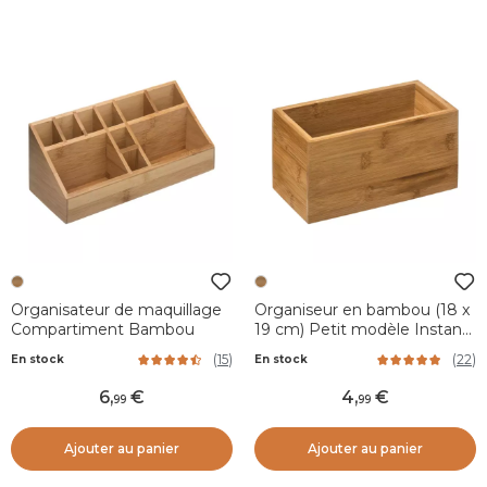
Organisateur de maquillage
Organiseur en bambou (18 x
Compartiment Bambou
19 cm) Petit modèle Instant
Naturel
(
15
)
(
22
)
En stock
En stock
6
,
4
,
99
99
Ajouter au panier
Ajouter au panier