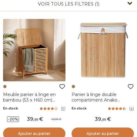
VOIR TOUS LES FILTRES (1)
Meuble panier à linge en
Panier à linge double
bambou (53 x H60 cm)
compartiment Anako
Harmonie Naturel
Naturel
(
9
)
(
4
)
En stock
En stock
39
,
39
,
-20%
49,99
99
99
Ajouter au panier
Ajouter au panier