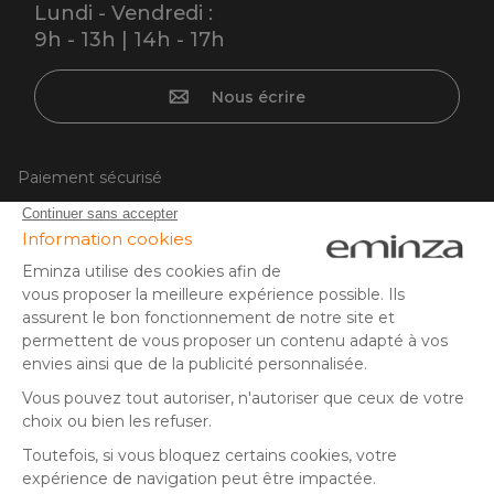
Lundi - Vendredi :
9h - 13h | 14h - 17h
Nous écrire
Paiement sécurisé
Carte bancaire, PayPal, virement bancaire, 3x ou 4x par CB
à partir de 50EUR, Google/Apple Pay.
Suivez-nous sur :
© Copyright 2025 Eminza | Tous droits réservés |
FRA
ESPAÑA