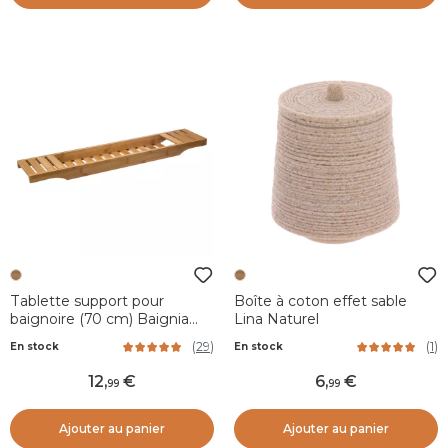
Tablette support pour
Boîte à coton effet sable
baignoire (70 cm) Baignia
Lina Naturel
Bambou
(
29
)
(
1
)
En stock
En stock
12
,
6
,
99
99
Ajouter au panier
Ajouter au panier