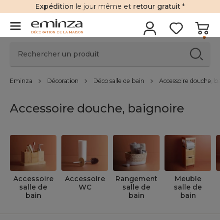
Expédition
le jour même et
retour gratuit
*
DÉCORATION DE LA MAISON
Eminza
Décoration
Déco salle de bain
Accessoire douche, b
Accessoire douche, baignoire
Accessoire
Accessoire
Rangement
Meuble
salle de
WC
salle de
salle de
bain
bain
bain