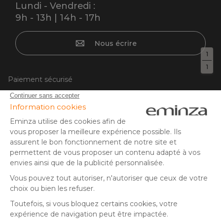
Lundi - Vendredi :
9h - 13h | 14h - 17h
Nous écrire
1
1
Paiement sécurisé
Carte bancaire, PayPal, virement bancaire, 3x ou 4x par CB
à partir de 50EUR, Google/Apple Pay.
Suivez-nous sur :
© Copyright 2025 Eminza | Tous droits réservés |
FRA
ESPAÑA