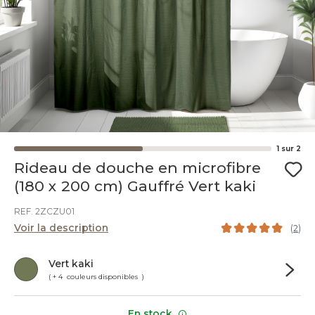
1
sur
2
Rideau de douche en microfibre
(180 x 200 cm) Gauffré Vert kaki
REF. 2ZCZU01
Voir la description
(
2
)
Vert kaki
( + 4 couleurs disponibles )
En stock