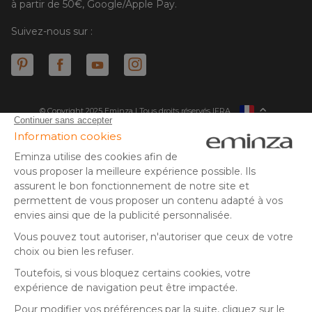
à partir de 50€, Google/Apple Pay.
Suivez-nous sur :
© Copyright 2025 Eminza | Tous droits réservés |
FRA
ESPAÑA
ITALIE
DEUTSCHLAND
* Vous disposez de 30 jours (à compter de la réception ou du
retrait de votre colis) pour effectuer un retour de produits et
NEDERLAND
vous faire rembourser. Hors colis volumineux
SUISSE
** Expédition le jour même pour toute commande passée avant
DANMARK
14 h (jours ouvrés - hors livraison éco)