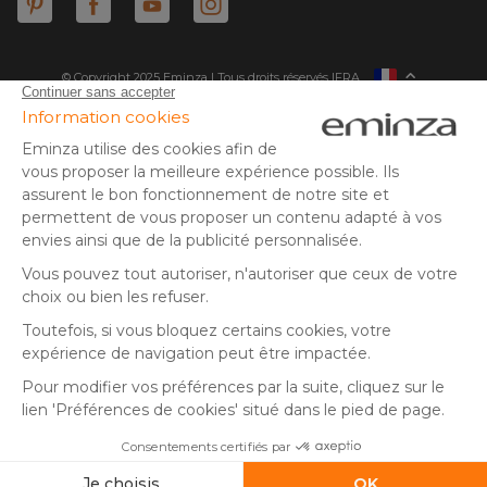
© Copyright 2025 Eminza | Tous droits réservés |
FRA
ESPAÑA
ITALIE
DEUTSCHLAND
* Vous disposez de 30 jours (à compter de la réception ou du
retrait de votre colis) pour effectuer un retour de produits et
NEDERLAND
vous faire rembourser. Hors colis volumineux
SUISSE
** Expédition le jour même pour toute commande passée avant
DANMARK
14 h (jours ouvrés - hors livraison éco)