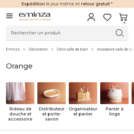
Expédition
le jour même et
retour gratuit
*
DÉCORATION DE LA MAISON
Eminza
Décoration
Déco salle de bain
Accessoire salle de ba
Orange
Rideau de
Distributeur
Organisateur
Panier à
douche et
et porte-
et panier
linge
accessoire
savon