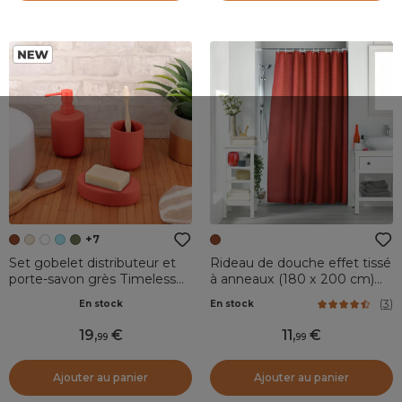
+7
Set gobelet distributeur et
Rideau de douche effet tissé
porte-savon grès Timeless
à anneaux (180 x 200 cm)
Terracotta
Quartz Terracotta
(
3
)
En stock
En stock
19
,
11
,
99
99
Ajouter au panier
Ajouter au panier