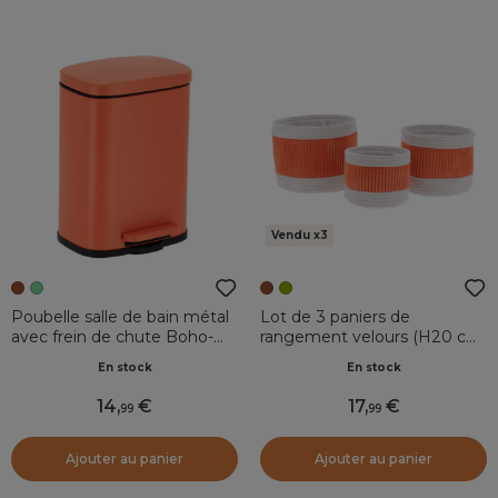
Vendu x3
Poubelle salle de bain métal
Lot de 3 paniers de
avec frein de chute Boho-
rangement velours (H20 cm)
chic Terracotta
Boho-chic Terracotta
En stock
En stock
14
,
17
,
99
99
Ajouter au panier
Ajouter au panier