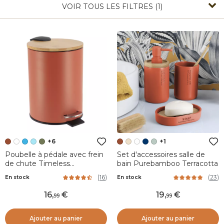
VOIR TOUS LES FILTRES (1)
+6
+1
Poubelle à pédale avec frein
Set d'accessoires salle de
de chute Timeless
bain Purebamboo Terracotta
Terracotta
(
16
)
(
23
)
En stock
En stock
16
,
19
,
99
99
Ajouter au panier
Ajouter au panier