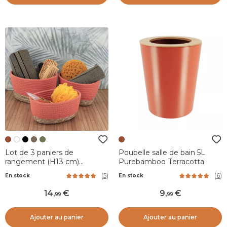
Lot de 3 paniers de
Poubelle salle de bain 5L
rangement (H13 cm)
Purebamboo Terracotta
Timeless Terracotta
(
5
)
(
6
)
En stock
En stock
14
,
9
,
99
99
Ajouter au panier
Ajouter au panier