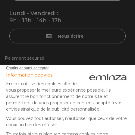
Lundi - Vendredi :
9h - 13h | 14h - 17h
Nous écrire
Paiement sécurisé
Carte bancaire, PayPal, virement bancaire, 3x ou 4x par CB
à partir de 50EUR, Google/Apple Pay.
Suivez-nous sur :