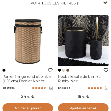
VOIR TOUS LES FILTRES (1)
Panier à linge rond et pliable
Poubelle salle de bain 6L
(H55 cm) Damier Noir et
Rubby Noir
naturel
(
4
)
(
2
)
En stock
En stock
24
,
19
,
99
99
Ajouter au panier
Ajouter au panier