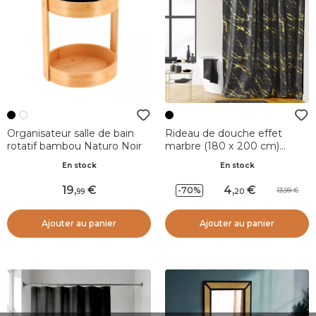
Organisateur salle de bain
Rideau de douche effet
rotatif bambou Naturo Noir
marbre (180 x 200 cm)
Aquamarbre Noir
En stock
En stock
19
,
4
,
-70%
13,99
99
20
Ajouter au panier
Ajouter au panier