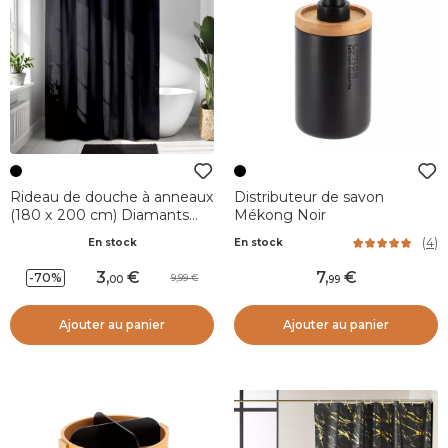
Rideau de douche à anneaux
Distributeur de savon
(180 x 200 cm) Diamants
Mékong Noir
Noir
(
4
)
En stock
En stock
3
,
7
,
-70%
9,99
00
99
Ajouter au panier
Ajouter au panier