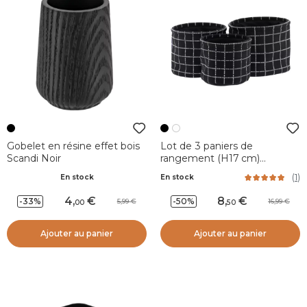
Gobelet en résine effet bois
Lot de 3 paniers de
Scandi Noir
rangement (H17 cm)
Carreaux Noir
(
1
)
En stock
En stock
4
,
8
,
-33%
-50%
5,99
16,99
00
50
Ajouter au panier
Ajouter au panier