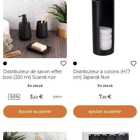
Distributeur de savon effet
Distributeur à cotons (H17
bois (350 ml) Scandi noir
cm) Japandi Noir
En stock
En stock
3
,
7
,
-50%
6,99
50
99
Ajouter au panier
Ajouter au panier