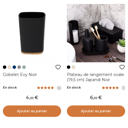
Gobelet Evy Noir
Plateau de rangement ovale
(19,5 cm) Japandi Noir
(
6
)
(
1
)
En stock
En stock
4
,
6
,
99
99
Ajouter au panier
Ajouter au panier