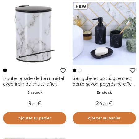
Poubelle salle de bain métal
Set gobelet distributeur et
avec frein de chute effet
porte-savon polyrésine effet
marbre métal Séma Noir
marbre Séma Noir
En stock
En stock
9
,
24
,
99
99
Ajouter au panier
Ajouter au panier