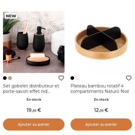
Set gobelet distributeur et
Plateau bambou rotatif 4
porte-savon effet nid
compartiments Naturo Noir
d'abeille Bania Noir
En stock
En stock
19
,
12
,
99
99
Ajouter au panier
Ajouter au panier