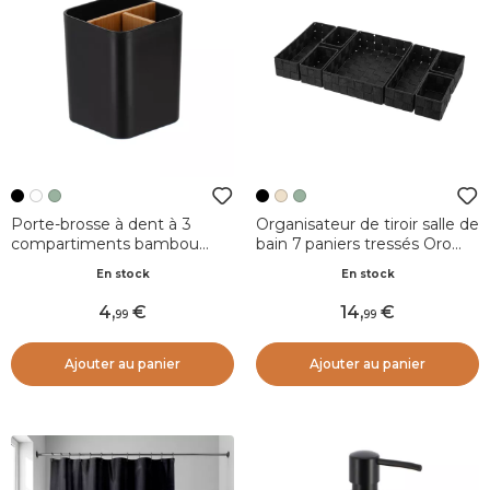
Porte-brosse à dent à 3
Organisateur de tiroir salle de
compartiments bambou
bain 7 paniers tressés Oro
Naturo Noir
Noir
En stock
En stock
4
,
14
,
99
99
Ajouter au panier
Ajouter au panier