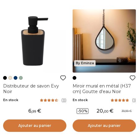
By Eminza
Distributeur de savon Evy
Miroir mural en métal (H37
Noir
cm) Goutte d'eau Noir
(
11
)
(
1
)
En stock
En stock
6
,
20
,
-50%
39,99
99
00
Ajouter au panier
Ajouter au panier