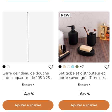
+7
Barre de rideau de douche
Set gobelet distributeur et
autobloquante (de 105 à 250
porte-savon grès Timeless
cm) Noir
Noir
En stock
En stock
12
,
19
,
99
99
Ajouter au panier
Ajouter au panier