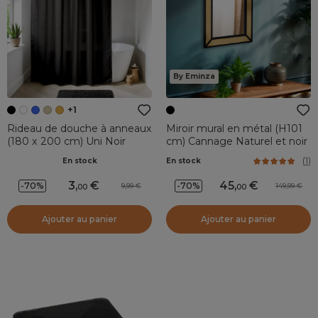
By Eminza
+1
Rideau de douche à anneaux
Miroir mural en métal (H101
(180 x 200 cm) Uni Noir
cm) Cannage Naturel et noir
(
1
)
En stock
En stock
3
,
45
,
-70%
-70%
9,99
149,99
00
00
Ajouter au panier
Ajouter au panier