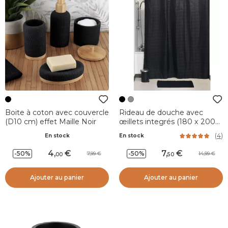
Boite à coton avec couvercle
Rideau de douche avec
(D10 cm) effet Maille Noir
œillets integrés (180 x 200
cm) Carrés Noir
(
4
)
En stock
En stock
4
,
7
,
-50%
-50%
7,99
14,99
00
50
Ajouter au panier
Ajouter au panier