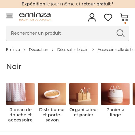
Expédition
le jour même et
retour gratuit
*
DÉCORATION DE LA MAISON
Eminza
Décoration
Déco salle de bain
Accessoire salle de ba
Noir
Rideau de
Distributeur
Organisateur
Panier à
douche et
et porte-
et panier
linge
accessoire
savon