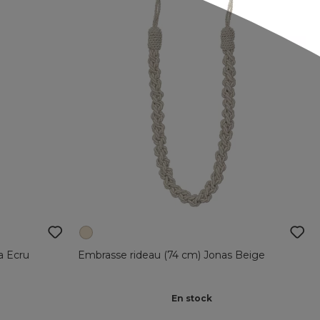
a Ecru
Embrasse rideau (74 cm) Jonas Beige
En stock