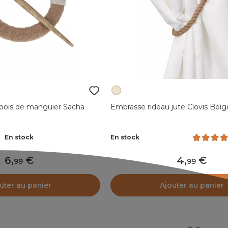
bois de manguier Sacha
Embrasse rideau jute Clovis Beig
En stock
En stock
6
,
4
,
99
99
uter au panier
Ajouter au panier