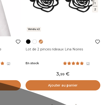
1
2
Vendu x2
e
Lot de 2 pinces rideaux Lina Noires
En stock
(
2
)
(
2
)
3
,
99
Ajouter au panier