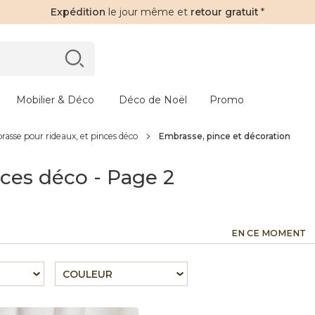
Expédition
le jour même et
retour gratuit
*
Mobilier & Déco
Déco de Noël
Promo
asse pour rideaux, et pinces déco
Embrasse, pince et décoration
ces déco - Page 2
EN CE MOMENT
COULEUR