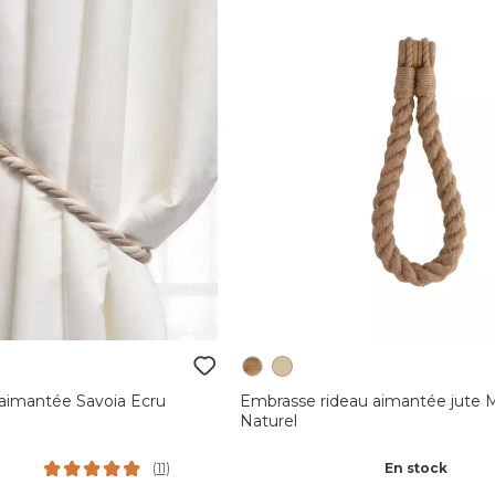
aimantée Savoia Ecru
Embrasse rideau aimantée jute M
Naturel
En stock
(
11
)