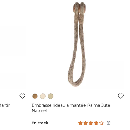
artin
Embrasse rideau aimantée Palma Jute
Naturel
En stock
(
1
)