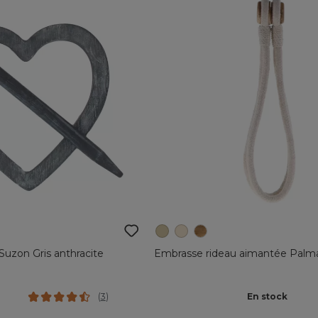
Suzon Gris anthracite
Embrasse rideau aimantée Palm
En stock
(
3
)