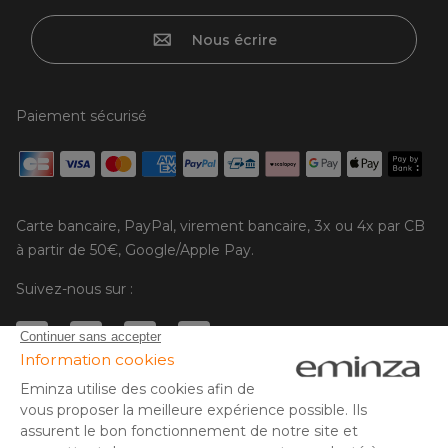
Nous écrire
Paiement sécurisé
Carte bancaire, PayPal, virement bancaire, 3x ou 4x par CB
à partir de 50€, Google/Apple Pay.
Suivez-nous sur :
© Copyright 2025 Eminza | Tous droits réservés |
FRA
ESPAÑA
ITALIE