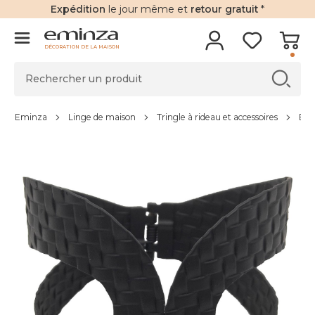
Expédition
le jour même et
retour gratuit
*
DÉCORATION DE LA MAISON
Eminza
Linge de maison
Tringle à rideau et accessoires
Emb