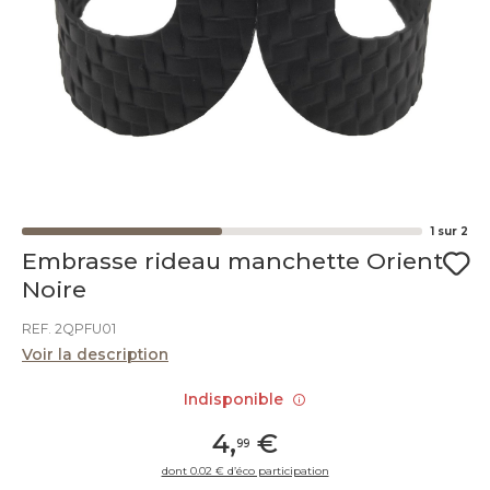
1
sur
2
Embrasse rideau manchette Orient
Noire
REF. 2QPFU01
Voir la description
Indisponible
4
,
€
99
dont 0.02 € d’éco participation