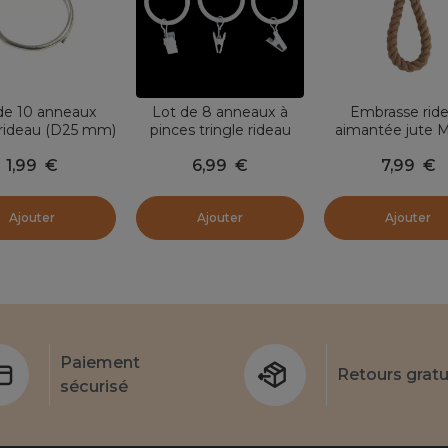
de 10 anneaux
Lot de 8 anneaux à
Embrasse rid
 rideau (D25 mm)
pinces tringle rideau
aimantée jute M
étal Brisé
(D20 mm) Jim Blanc
Naturel
1,99
€
6,99
€
7,99
€
mat
Ajouter
Ajouter
Ajouter
Paiement
Retours gratu
sécurisé