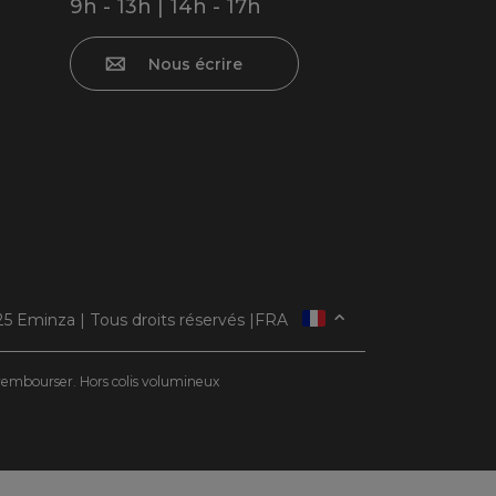
9h - 13h | 14h - 17h
Nous écrire
5 Eminza | Tous droits réservés |
FRA
ESPAÑA
ITALIE
e rembourser. Hors colis volumineux
DEUTSCHLAND
NEDERLAND
SUISSE
DANMARK