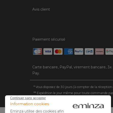
Avis client
Paiement sécurisé
Carte bancaire, PayPal, virement bancaire, 3x
Pay.
* Vous disposez de 30 jours (à compter de la réception 
** Expédition le jour même pour toute commande passée