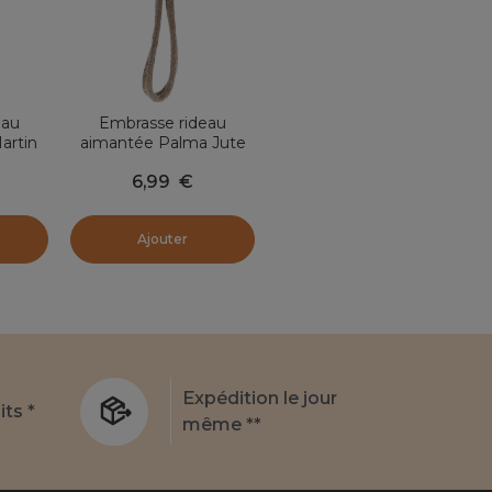
eau
Embrasse rideau
artin
aimantée Palma Jute
Naturel
6,99
€
Ajouter
Expédition le jour
its *
même **