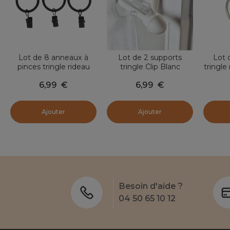
Lot de 8 anneaux à
Lot de 2 supports
Lot 
pinces tringle rideau
tringle Clip Blanc
tringle
(D20 mm) Jim Noir
M
6,99
€
6,99
€
mat
Ajouter
Ajouter
Besoin d'aide ?
04 50 65 10 12