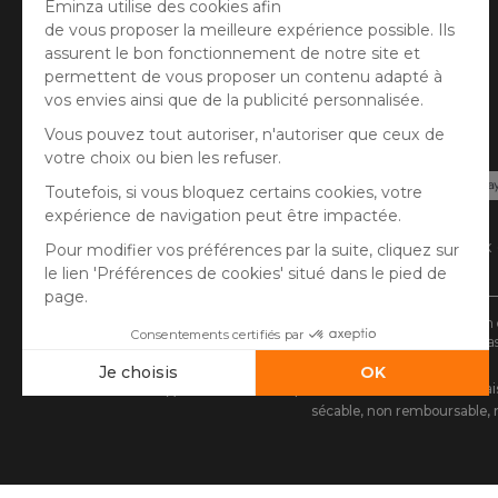
Avis client
Paiement sécurisé
Carte bancaire, PayPal, virement bancaire, 3x
Google/Apple Pay.
* Vous disposez de 30 jours (à compter de la réception 
** Expédition le jour même pour toute commande passée
(1) Remise de 10€ à partir de 80€ d'achat, hors f
sécable, non remboursable, n