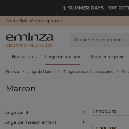
☀️ SUMMER DAYS : 10€ OFFE
Votre
fidélité
récompensée
DÉCORATION DE LA MAISON
Nouveautés
Linge de maison
Mobilier de jardin
Eminza
Linge de Maison
Tringle à rideau et accessoires
Embr
Marron
2 PRODUITS
Linge de lit
Linge de maison enfant
COULEUR