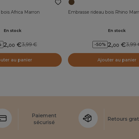
bois Africa Marron
Embrasse rideau bois Rhino Mar
En stock
En stock
2
,
2
,
3,99
3,9
%
-50%
00
00
outer au panier
Ajouter au panier
Paiement
Retours grat
sécurisé