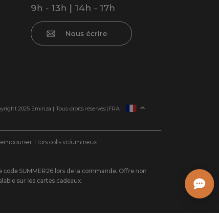
9h - 13h | 14h - 17h
Nous écrire
ESPAÑA
yright 2025 Eminza | Tous droits réservés |
FRA
ITALIE
DEUTSCHLAND
e rembourser. Hors colis volumineux
NEDERLAND
SUISSE
nt le code SUMMER26 lors de la commande. Offre non
DANMARK
lable sur les cartes cadeaux.