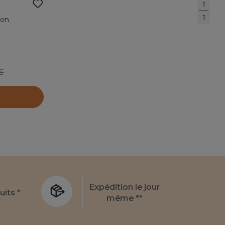
1
1
ron
9
Expédition le jour
uits *
même **