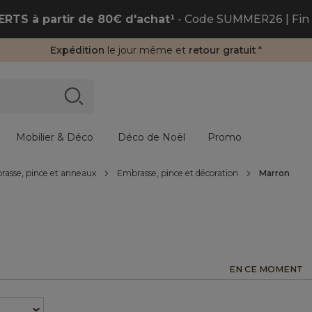
RTS à partir de 80€ d'achat¹
- Code SUMMER26 | Fin 
Expédition
le jour même et
retour gratuit
*
Mobilier & Déco
Déco de Noël
Promo
asse, pince et anneaux
Embrasse, pince et décoration
Marron
EN CE MOMENT