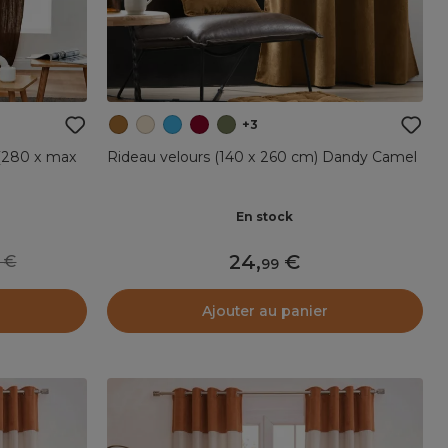
+3
 (280 x max
Rideau velours (140 x 260 cm) Dandy Camel
En stock
24
,
99
99
Ajouter au panier