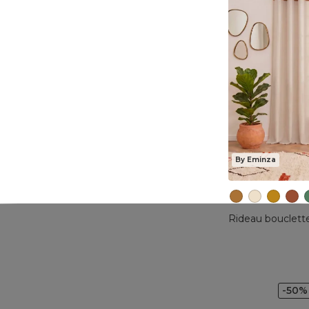
By Eminza
Rideau bouclett
-50%