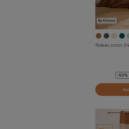
By Eminza
Rideau coton (1
-50%
Aj