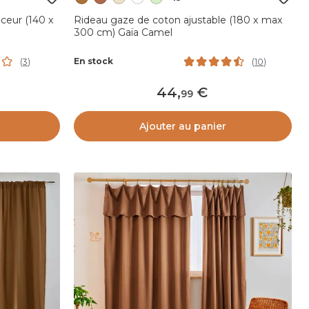
ceur (140 x
Rideau gaze de coton ajustable (180 x max
300 cm) Gaïa Camel
En stock
(
3
)
(
10
)
44
,
99
Ajouter au panier