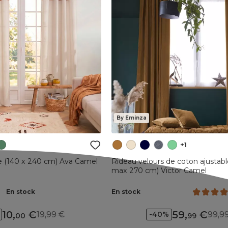
By Eminza
+1
e (140 x 240 cm) Ava Camel
Rideau velours de coton ajustabl
max 270 cm) Victor Camel
En stock
En stock
10
,
59
,
19,99
99,
-40%
00
99