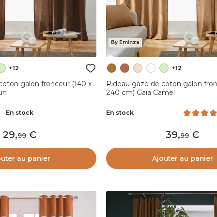
By Eminza
+12
+12
oton galon fronceur (140 x
Rideau gaze de coton galon fron
un
240 cm) Gaïa Camel
En stock
En stock
29
,
39
,
99
99
outer au panier
Ajouter au panier