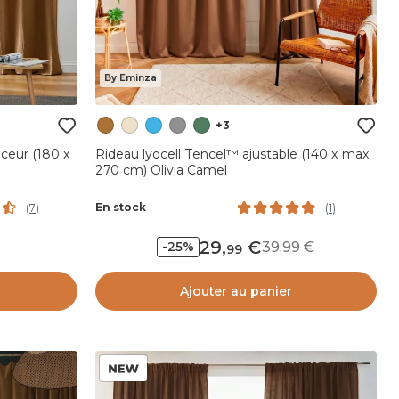
By Eminza
+3
ceur (180 x
Rideau lyocell Tencel™ ajustable (140 x max
270 cm) Olivia Camel
En stock
(
7
)
(
1
)
29
,
39,99
-25%
99
Ajouter au panier