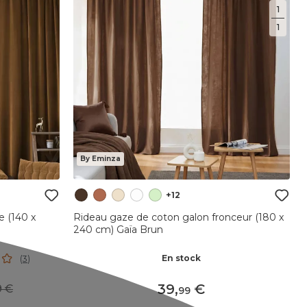
1
1
By Eminza
+12
e (140 x
Rideau gaze de coton galon fronceur (180 x
240 cm) Gaïa Brun
En stock
(
3
)
39
,
99
99