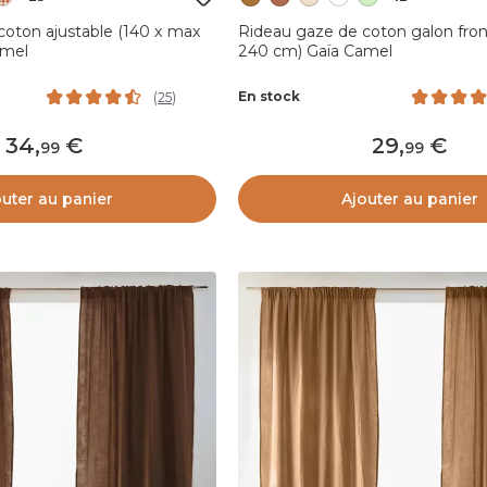
coton ajustable (140 x max
Rideau gaze de coton galon fron
amel
240 cm) Gaïa Camel
En stock
(
25
)
34
,
29
,
99
99
outer au panier
Ajouter au panier