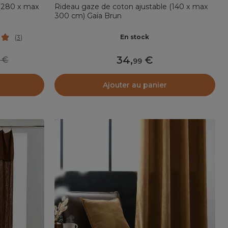
 (280 x max
Rideau gaze de coton ajustable (140 x max
300 cm) Gaïa Brun
En stock
(
3
)
34
,
99
99
Ajouter au panier