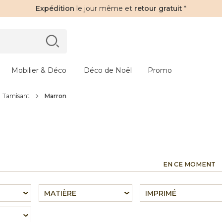
Expédition
le jour même et
retour gratuit
*
Mobilier & Déco
Déco de Noël
Promo
Tamisant
Marron
EN CE MOMENT
MATIÈRE
IMPRIMÉ