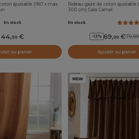
coton ajustable (180 x max
Rideau gaze de coton ajustable
un
300 cm) Gaïa Camel
En stock
En stock
44
,
69
,
79,
-13%
99
99
outer au panier
Ajouter au panier