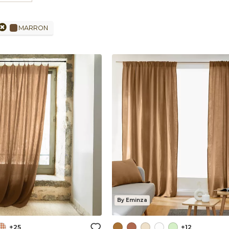
MARRON
By Eminza
+25
+12