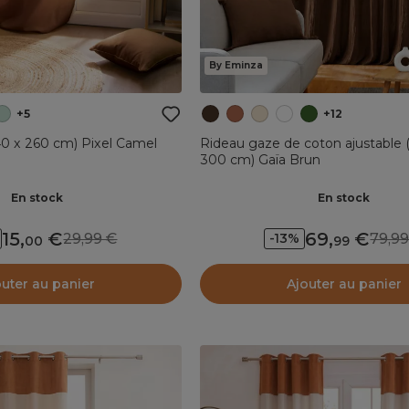
By Eminza
+5
+12
40 x 260 cm) Pixel Camel
Rideau gaze de coton ajustable
300 cm) Gaïa Brun
En stock
En stock
15
,
69
,
29,99
79,
-13%
00
99
outer au panier
Ajouter au panier