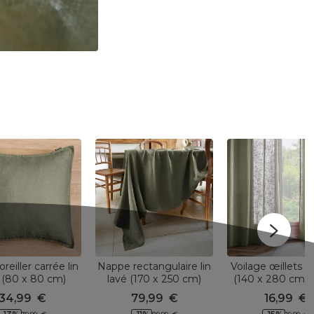
oreiller carrée lin
Nappe rectangulaire lin
Voilage œillets ef
 (80 x 80 cm)
lavé (170 x 250 cm)
(140 x 280 cm) 
e Vert romarin
Louise Vert romarin
Vert romari
34,99
€
79,99
€
16,99
€