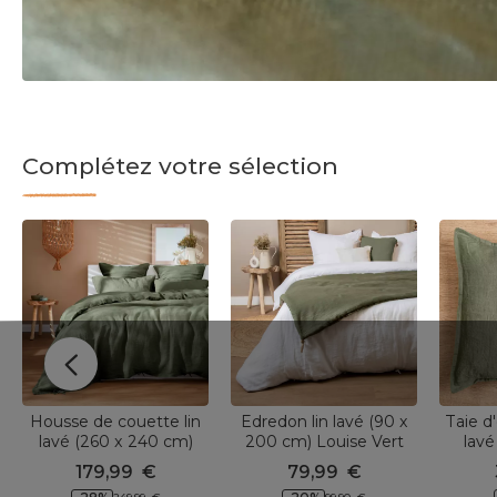
Complétez votre sélection
Housse de couette lin
Edredon lin lavé (90 x
Taie d'
lavé (260 x 240 cm)
200 cm) Louise Vert
lavé
Louise Vert romarin
romarin
Louis
179,99
€
79,99
€