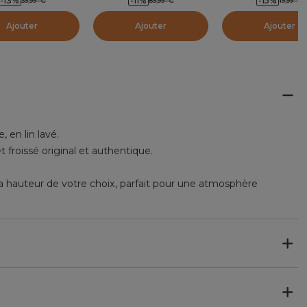
-13
%
-11
%
-15
%
39,99
€
89,99
€
19,99
€
Ajouter
Ajouter
Ajouter
 en lin lavé.
froissé original et authentique.
la hauteur de votre choix, parfait pour une atmosphère