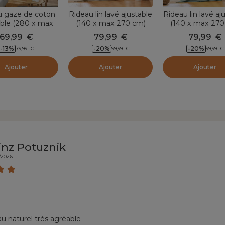
u gaze de coton
Rideau lin lavé ajustable
Rideau lin lavé aj
able (280 x max
(140 x max 270 cm)
(140 x max 270
cm) Gaïa Vert
Louise Beige
Louise Vert euca
69,99
€
79,99
€
79,99
€
romarin
-13
%
-20
%
-20
%
79,99
€
99,99
€
99,99
€
Ajouter
Ajouter
Ajouter
inz Potuznik
/2026
u naturel très agréable