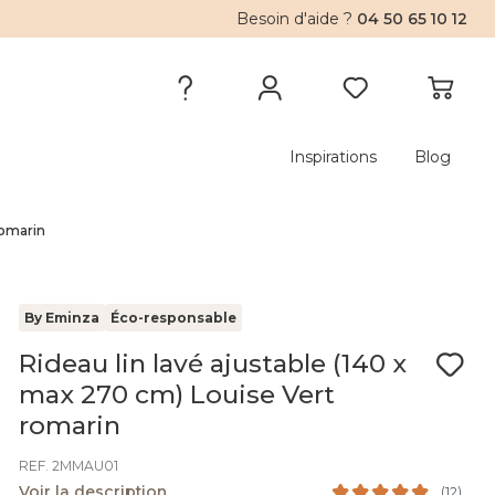
Besoin d'aide ?
04 50 65 10 12
Inspirations
Blog
romarin
By Eminza
Éco-responsable
Rideau lin lavé ajustable (140 x
max 270 cm) Louise Vert
romarin
REF. 2MMAU01
Voir la description
(
12
)