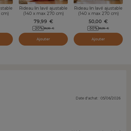
ustable
Rideau lin lavé ajustable
Rideau lin lavé ajustable
 cm)
(140 x max 270 cm)
(140 x max 270 cm)
lyptus
Louise Terracotta
Louise Blanc
79,99
€
50,00
€
-20
%
-50
%
99,99
€
99,99
€
Ajouter
Ajouter
Date d'achat : 05/06/2026