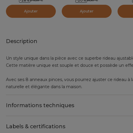
-28
%
-20
%
249,99
€
99,90
€
Ajouter
Ajouter
Description
Un style unique dans la pièce avec ce superbe rideau ajustable,
Cette matière unique est souple et douce et possède un effet 
Avec ses 8 anneaux pinces, vous pourrez ajuster ce rideau à 
naturelle et élégante dans la maison.
Informations techniques
Labels & certifications