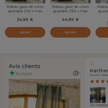
Rideau gaze de coton
Rideau gaze de coton
Ridea
ajustable (140 x max
ajustable (180 x max
ajust
300 cm) Gaïa Vert
300 cm) Gaïa Vert
300 
34,99
€
44,99
€
romarin
romarin
Ajouter
Ajouter
Avis clients
Karlhe
1
Publié le 19/06
Un matéria