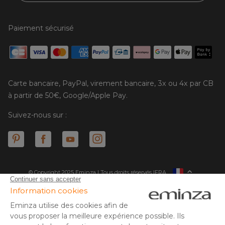
Paiement sécurisé
Carte bancaire, PayPal, virement bancaire, 3x ou 4x par CB
à partir de 50€, Google/Apple Pay.
Suivez-nous sur :
© Copyright 2025 Eminza | Tous droits réservés |
FRA
ESPAÑA
ITALIE
DEUTSCHLAND
* Vous disposez de 30 jours (à compter de la réception ou du
retrait de votre colis) pour effectuer un retour de produits et
NEDERLAND