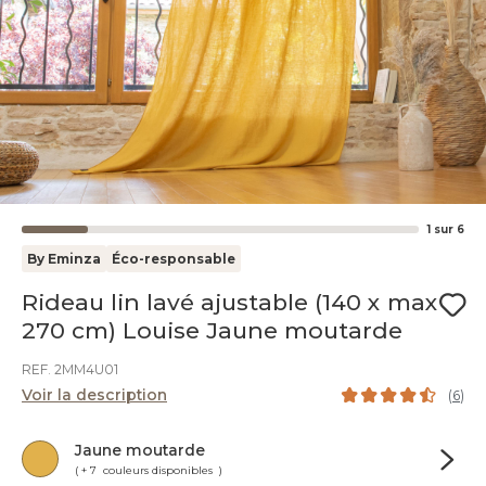
1
sur
6
By Eminza
Éco-responsable
Rideau lin lavé ajustable (140 x max
270 cm) Louise Jaune moutarde
REF. 2MM4U01
Voir la description
(
6
)
Jaune moutarde
( + 7 couleurs disponibles )