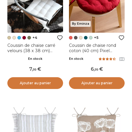
By Eminza
+4
+5
Coussin de chaise carré
Coussin de chaise rond
velours (38 x 38 cm)
coton (40 cm) Pixel
Dandy Ecru
Rouge
(
17
)
En stock
En stock
7
,
6
,
99
99
Ajouter au panier
Ajouter au panier