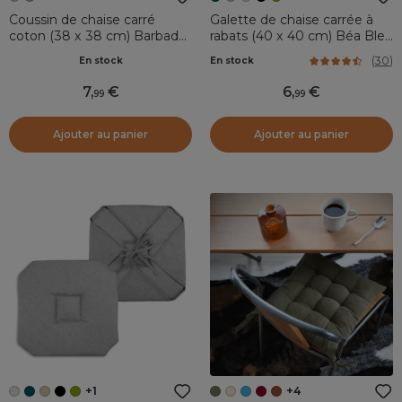
Coussin de chaise carré
Galette de chaise carrée à
coton (38 x 38 cm) Barbade
rabats (40 x 40 cm) Béa Bleu
Ecru
canard
(
30
)
En stock
En stock
7
,
6
,
99
99
Ajouter au panier
Ajouter au panier
+1
+4