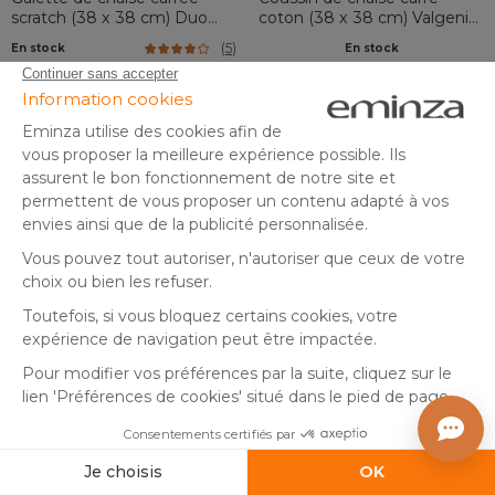
scratch (38 x 38 cm) Duo
coton (38 x 38 cm) Valgenis
Taupe
Ecru
(
5
)
En stock
En stock
7
,
5
,
-50%
9,99
99
00
Ajouter au panier
Ajouter au panier
Coussin de chaise carré en
Coussin de chaise carré (38 x