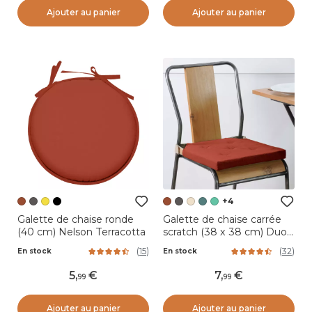
Ajouter au panier
Ajouter au panier
+4
Galette de chaise ronde
Galette de chaise carrée
(40 cm) Nelson Terracotta
scratch (38 x 38 cm) Duo
Terracotta
(
15
)
(
32
)
En stock
En stock
5
,
7
,
99
99
Ajouter au panier
Ajouter au panier