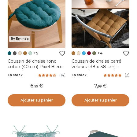
By Eminza
+5
+4
Coussin de chaise rond
Coussin de chaise carré
coton (40 cm) Pixel Bleu
velours (38 x 38 cm)
canard
Dandy Camel
(
14
)
(
2
)
En stock
En stock
6
,
7
,
99
99
Ajouter au panier
Ajouter au panier