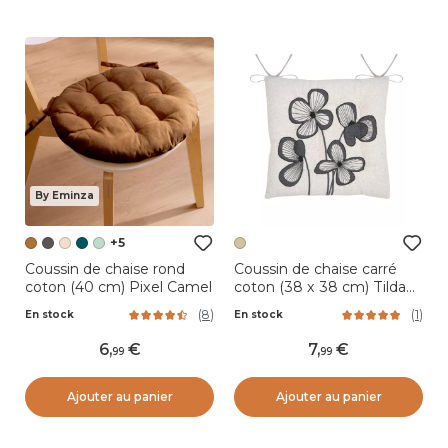
By Eminza
+5
Coussin de chaise rond
Coussin de chaise carré
coton (40 cm) Pixel Camel
coton (38 x 38 cm) Tilda
Ecru
(
8
)
(
1
)
En stock
En stock
6
,
7
,
99
99
Ajouter au panier
Ajouter au panier