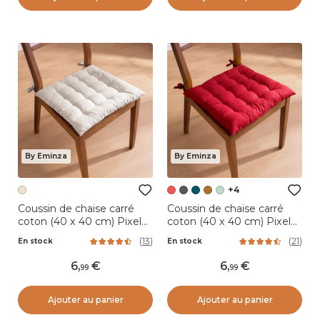
By Eminza
By Eminza
+4
Coussin de chaise carré
Coussin de chaise carré
coton (40 x 40 cm) Pixel
coton (40 x 40 cm) Pixel
Beige
Rouge
(
13
)
(
21
)
En stock
En stock
6
,
6
,
99
99
Ajouter au panier
Ajouter au panier