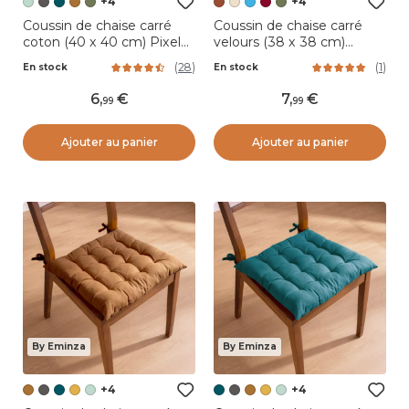
+4
+4
Coussin de chaise carré
Coussin de chaise carré
coton (40 x 40 cm) Pixel
velours (38 x 38 cm)
Vert menthe
Dandy Terracotta
(
28
)
(
1
)
En stock
En stock
6
,
7
,
99
99
Ajouter au panier
Ajouter au panier
By Eminza
By Eminza
+4
+4