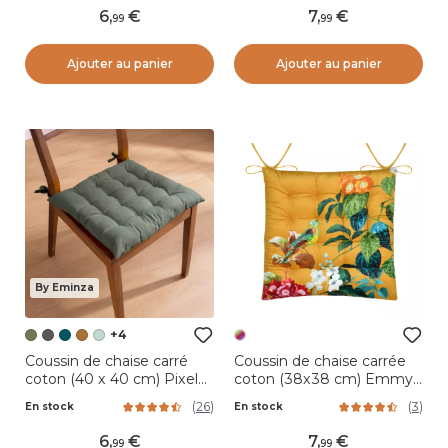
6
,
7
,
99
99
Ajouter au panier
Ajouter au panier
By Eminza
+4
Coussin de chaise carré
Coussin de chaise carrée
coton (40 x 40 cm) Pixel
coton (38x38 cm) Emmy
Vert kaki
Multicolore
(
26
)
(
3
)
En stock
En stock
6
,
7
,
99
99