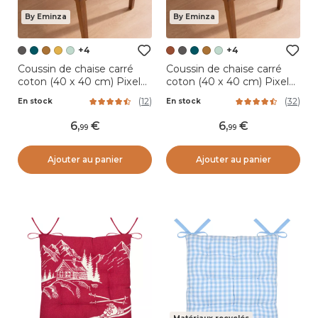
By Eminza
By Eminza
+4
+4
Coussin de chaise carré
Coussin de chaise carré
coton (40 x 40 cm) Pixel
coton (40 x 40 cm) Pixel
Gris anthracite
Terracotta
(
12
)
(
32
)
En stock
En stock
6
,
6
,
99
99
Ajouter au panier
Ajouter au panier