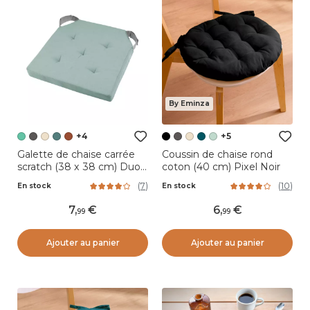
By Eminza
+4
+5
Galette de chaise carrée
Coussin de chaise rond
scratch (38 x 38 cm) Duo
coton (40 cm) Pixel Noir
Vert jade
(
7
)
(
10
)
En stock
En stock
7
,
6
,
99
99
Ajouter au panier
Ajouter au panier