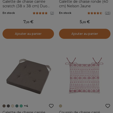
Galette de chaise carrée
Galette de chaise ronde (40
scratch (38 x 38 cm) Duo
cm) Nelson Jaune
Noire
(
2
)
(
23
)
En stock
En stock
7
,
5
,
99
99
Ajouter au panier
Ajouter au panier
+4
Galette de chaise carrée
Coussin de chaise carré