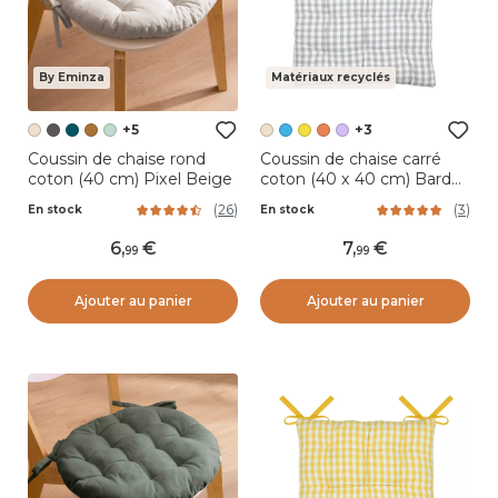
By Eminza
Matériaux recyclés
+5
+3
Coussin de chaise rond
Coussin de chaise carré
coton (40 cm) Pixel Beige
coton (40 x 40 cm) Bardot
Beige
(
26
)
(
3
)
En stock
En stock
6
,
7
,
99
99
Ajouter au panier
Ajouter au panier