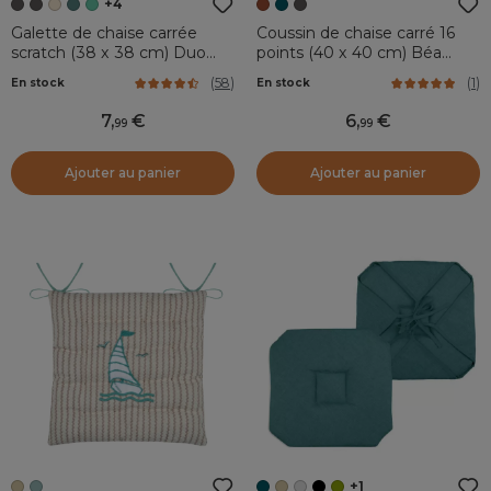
+4
Galette de chaise carrée
Coussin de chaise carré 16
scratch (38 x 38 cm) Duo
points (40 x 40 cm) Béa
Gris foncé
Terracotta
(
58
)
(
1
)
En stock
En stock
7
,
6
,
99
99
Ajouter au panier
Ajouter au panier
+1