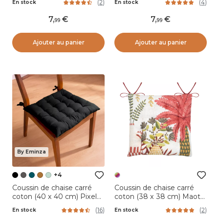
(
2
)
(
4
)
En stock
En stock
7
,
7
,
99
99
Ajouter au panier
Ajouter au panier
By Eminza
+4
Coussin de chaise carré
Coussin de chaise carré
coton (40 x 40 cm) Pixel
coton (38 x 38 cm) Maota
Noir
Multicolore
(
16
)
(
2
)
En stock
En stock