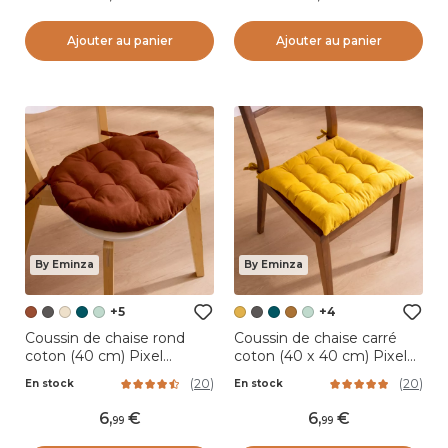
Ajouter au panier
Ajouter au panier
By Eminza
By Eminza
+5
+4
Coussin de chaise rond
Coussin de chaise carré
coton (40 cm) Pixel
coton (40 x 40 cm) Pixel
Terracotta
Jaune moutarde
(
20
)
(
20
)
En stock
En stock
6
,
6
,
99
99