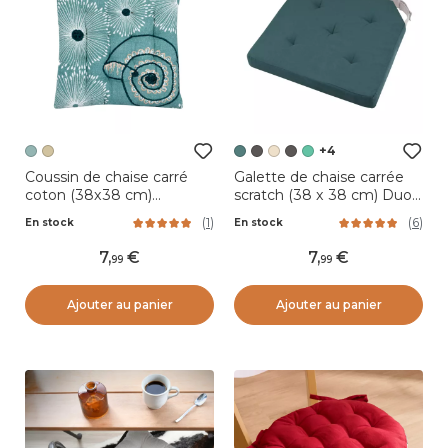
+4
Coussin de chaise carré
Galette de chaise carrée
coton (38x38 cm)
scratch (38 x 38 cm) Duo
Barbade Vert céladon
Bleu vert
(
1
)
(
6
)
En stock
En stock
7
,
7
,
99
99
Ajouter au panier
Ajouter au panier