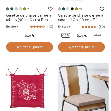
+1
+1
Galette de chaise carrée à
Galette de chaise carrée à
rabats (40 x 40 cm) Béa
rabats (40 x 40 cm) Béa
Taupe
Ecru
(
43
)
(
30
)
En stock
En stock
6
,
5
,
-16%
6,99
99
90
Ajouter au panier
Ajouter au panier