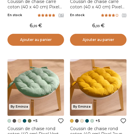
Coussin de chaise carré
Coussin de chaise carré
coton (40 x 40 cm) Pixel
coton (40 x 40 cm) Pixel
Camel
Bleu canard
(
16
)
(
11
)
En stock
En stock
6
,
6
,
99
99
Ajouter au panier
Ajouter au panier
By Eminza
By Eminza
+5
+5
Coussin de chaise rond
Coussin de chaise rond