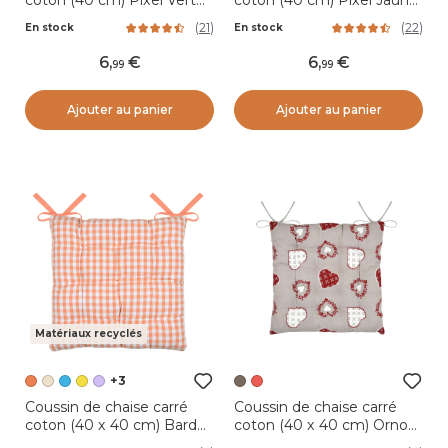
coton (40 cm) Pixel Vert
coton (40 cm) Pixel Jaune
menthe
moutarde
(
21
)
(
22
)
En stock
En stock
6
,
6
,
99
99
Ajouter au panier
Ajouter au panier
Matériaux recyclés
+3
Coussin de chaise carré
Coussin de chaise carré
coton (40 x 40 cm) Bardot
coton (40 x 40 cm) Ornon
Orange
Taupe