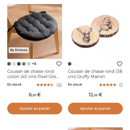
By Eminza
+5
Coussin de chaise rond
Coussin de chaise rond (38
coton (40 cm) Pixel Gris
cm) Gruffy Marron
anthracite
(
12
)
(
1
)
En stock
En stock
6
,
12
,
99
99
Ajouter au panier
Ajouter au panier