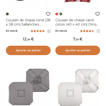
Coussin de chaise rond (38
Coussin de chaise carré
x 38 cm) Sallanches
coton (40 x 40 cm) Ornon
Marron
Rouge
(
3
)
(
7
)
En stock
En stock
12
,
7
,
99
99
Ajouter au panier
Ajouter au panier