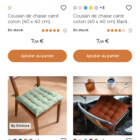
+3
Coussin de chaise carré
Coussin de chaise carré
coton (40 x 40 cm)
coton (40 x 40 cm) Bardot
Mekong Beige
Vert menthe
(
1
)
(
1
)
En stock
En stock
7
,
7
,
99
99
Ajouter au panier
Ajouter au panier
By Eminza