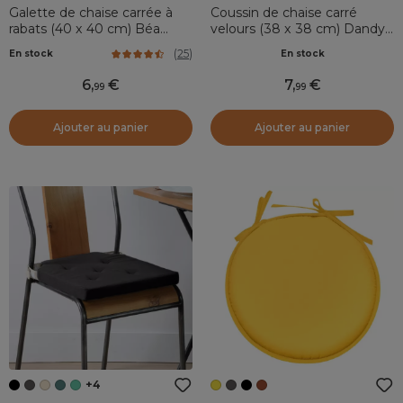
Galette de chaise carrée à
Coussin de chaise carré
rabats (40 x 40 cm) Béa
velours (38 x 38 cm) Dandy
Grise
Vert kaki
(
25
)
En stock
En stock
6
,
7
,
99
99
Ajouter au panier
Ajouter au panier
+4