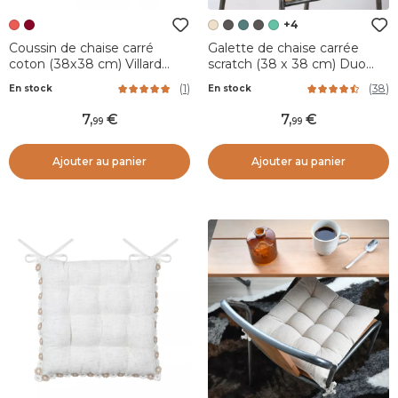
+4
Coussin de chaise carré
Galette de chaise carrée
coton (38x38 cm) Villard
scratch (38 x 38 cm) Duo
Rouge
Beige
(
1
)
(
38
)
En stock
En stock
7
,
7
,
99
99
Ajouter au panier
Ajouter au panier