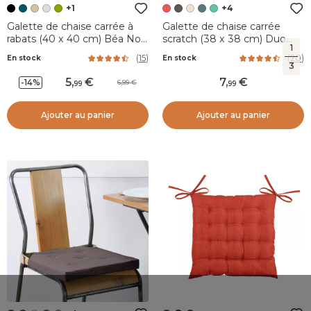
+1
+4
Galette de chaise carrée à
Galette de chaise carrée
rabats (40 x 40 cm) Béa Noir
scratch (38 x 38 cm) Duo
1
Charbon
Rouge
(
15
)
(
20
)
En stock
En stock
3
5
,
7
,
-14%
6,99
99
99
Ajouter au panier
Ajouter au panier