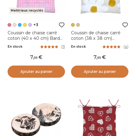
Matériaux recyclés
+3
Coussin de chaise carré
Coussin de chaise carré
coton (40 x 40 cm) Bardot
coton (38 x 38 cm)
Rose
Camille Jaune moutarde
(
1
)
(
4
)
En stock
En stock
7
,
7
,
99
99
Ajouter au panier
Ajouter au panier