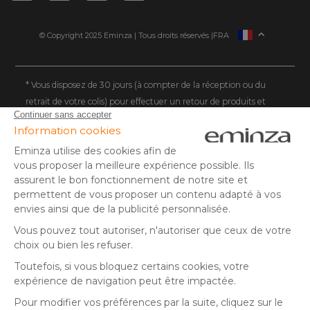
© Copyright 2025 Eminza | Tous droits réservés |
FRA
ESPAÑA
ITALIE
DEUTSCHLAND
* Vous disposez de 30 jours (à compter de la réception ou du
retrait de votre colis) pour effectuer un retour de produits et
NEDERLAND
vous faire rembourser. Hors colis volumineux
SUISSE
** Expédition le jour même pour toute commande passée avant
DANMARK
14 h (jours ouvrés - hors livraison éco)
(1) Remise de 10€ à partir de 80€ d'achat, hors frais de port. Offre
valable du 02/08/2026 au 06/08/2026 inclus, en saisissant le
code SUMMER26 lors de la commande. Offre non sécable, non
remboursable, non cumulable avec un autre code promotionnel
ou remise fidélité, et non valable sur les cartes cadeaux.