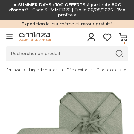
☀️ SUMMER DAYS : 10€ OFFERTS à partir de 80€
d'achat¹
- Code SUMMER26 | Fin le 06/08/2026 |
J'en
profite >
Expédition
le jour même et
retour gratuit
*
DÉCORATION DE LA MAISON
Eminza
Linge de maison
Déco textile
Galette de chaise