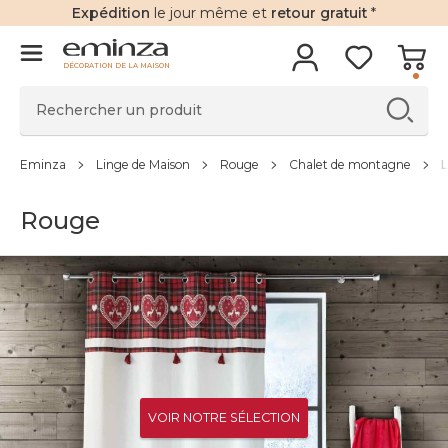
Expédition
le jour même et
retour gratuit
*
DÉCORATION DE LA MAISON
Eminza
Linge de Maison
Rouge
Chalet de montagne
Rouge
VOIR NOTRE SÉLECTION