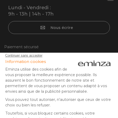
Lundi - Vendredi :
9h - 13h | 14h - 17h
Nous écrire
Paiement sécurisé
Carte bancaire, PayPal, virement bancaire, 3x ou 4x par CB
à partir de 50EUR, Google/Apple Pay.
Suivez-nous sur :
© Copyright 2025 Eminza | Tous droits réservés |
FRA
ESPAÑA