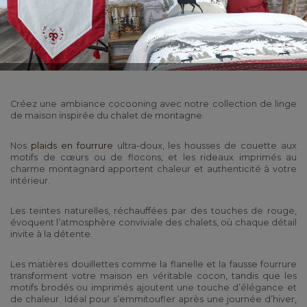
Créez une ambiance cocooning avec notre collection de linge
de maison inspirée du chalet de montagne.
Nos
plaids en fourrure
ultra-doux, les housses de couette aux
motifs de cœurs ou de flocons, et les rideaux imprimés au
charme montagnard apportent chaleur et authenticité à votre
intérieur.
Les teintes naturelles, réchauffées par des touches de rouge,
évoquent l’atmosphère conviviale des chalets, où chaque détail
invite à la détente.
Les matières douillettes comme la flanelle et la fausse fourrure
transforment votre maison en véritable cocon, tandis que les
motifs brodés ou imprimés ajoutent une touche d’élégance et
de chaleur. Idéal pour s’emmitoufler après une journée d’hiver,