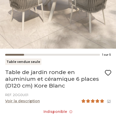
1
sur
5
Table vendue seule
Table de jardin ronde en
aluminium et céramique 6 places
(D120 cm) Kore Blanc
REF. 2OG0U01
Voir la description
(
2
)
Indisponible