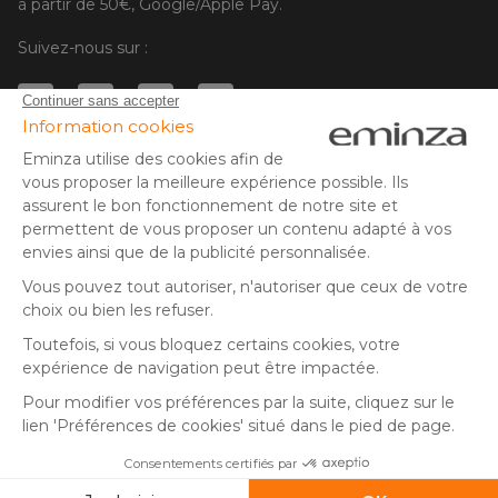
à partir de 50€, Google/Apple Pay.
Suivez-nous sur :
© Copyright 2025 Eminza | Tous droits réservés |
FRA
ESPAÑA
ITALIE
DEUTSCHLAND
* Vous disposez de 30 jours (à compter de la réception ou du
retrait de votre colis) pour effectuer un retour de produits et
NEDERLAND
vous faire rembourser. Hors colis volumineux
SUISSE
** Expédition le jour même pour toute commande passée avant
DANMARK
14 h (jours ouvrés - hors livraison éco)