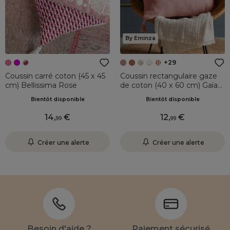
By Eminza
+29
Coussin carré coton (45 x 45
Coussin rectangulaire gaze
cm) Bellissima Rose
de coton (40 x 60 cm) Gaïa
Rose pêche
Bientôt disponible
Bientôt disponible
14
,
12
,
99
99
Créer une alerte
Créer une alerte
Besoin d'aide ?
Paiement sécurisé