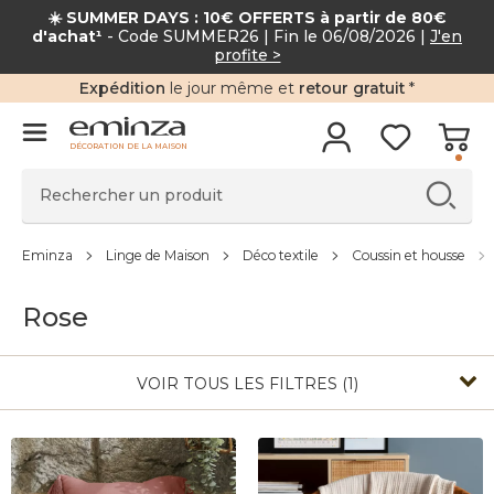
☀️ SUMMER DAYS : 10€ OFFERTS à partir de 80
d'achat¹
- Code SUMMER26 | Fin le 06/08/2026 |
J'en
profite >
Expédition
le jour même et
retour gratuit
*
DÉCORATION DE LA MAISON
Eminza
Linge de Maison
Déco textile
Coussin et housse
Rose
VOIR TOUS LES FILTRES (1)