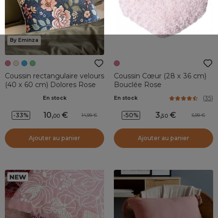
By Eminza
Coussin rectangulaire velours
Coussin Cœur (28 x 36 cm)
(40 x 60 cm) Dolores Rose
Bouclée Rose
(
35
)
En stock
En stock
10
,
3
,
-33%
-50%
14,99
6,99
00
50
Ajouter au panier
Ajouter au panier