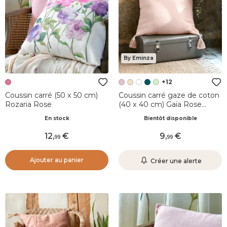
By Eminza
+12
Coussin carré (50 x 50 cm)
Coussin carré gaze de coton
Rozaria Rose
(40 x 40 cm) Gaïa Rose
poudré
En stock
Bientôt disponible
12
,
9
,
99
99
Ajouter au panier
Créer une alerte