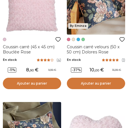
By Eminza
Coussin carré (45 x 45 cm)
Coussin carré velours (50 x
Bouclée Rose
50 cm) Dolores Rose
(
4
)
(
1
)
En stock
En stock
8
,
10
,
-11%
-37%
9,99
15,99
90
00
Ajouter au panier
Ajouter au panier