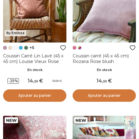
By Eminza
+5
Coussin Carré Lin Lavé (45 x
Coussin carré (45 x 45 cm)
45 cm) Louise Vieux Rose
Rozaria Rose blush
En stock
En stock
14
,
14
,
-25%
19,99
99
99
Ajouter au panier
Ajouter au panier