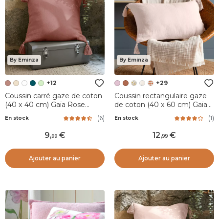
By Eminza
By Eminza
+12
+29
Coussin carré gaze de coton
Coussin rectangulaire gaze
(40 x 40 cm) Gaïa Rose
de coton (40 x 60 cm) Gaïa
pêche
Rose poudré
(
6
)
(
1
)
En stock
En stock
9
,
12
,
99
99
Ajouter au panier
Ajouter au panier