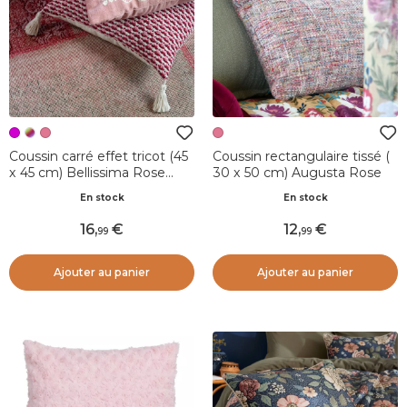
Coussin carré effet tricot (45
Coussin rectangulaire tissé (
x 45 cm) Bellissima Rose
30 x 50 cm) Augusta Rose
fuchsia
En stock
En stock
16
,
12
,
99
99
Ajouter au panier
Ajouter au panier