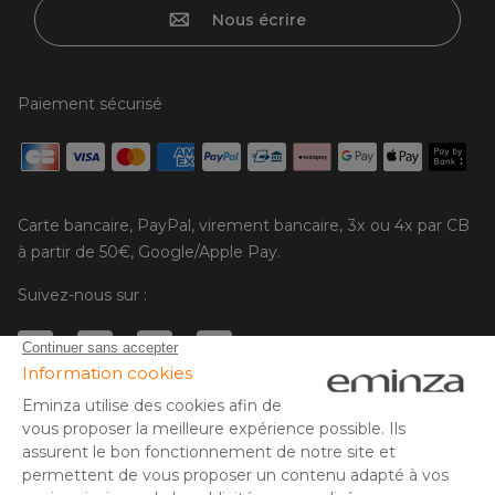
Nous écrire
Paiement sécurisé
Carte bancaire, PayPal, virement bancaire, 3x ou 4x par CB
à partir de 50€, Google/Apple Pay.
Suivez-nous sur :
© Copyright 2025 Eminza | Tous droits réservés |
FRA
ESPAÑA
ITALIE
DEUTSCHLAND