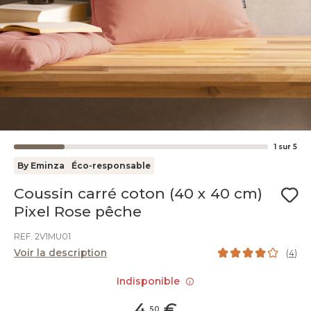
1
sur
5
By Eminza
Éco-responsable
Coussin carré coton (40 x 40 cm)
Pixel Rose pêche
REF. 2V1MU01
Voir la description
(
4
)
Indisponible
4
,
€
50