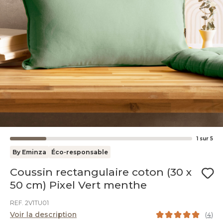
1
sur
5
By Eminza
Éco-responsable
Coussin rectangulaire coton (30 x
50 cm) Pixel Vert menthe
REF. 2V1TU01
Voir la description
(
4
)