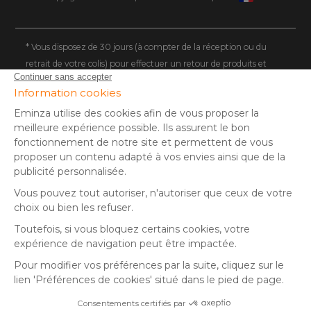
ITALIE
DEUTSCHLAND
* Vous disposez de 30 jours (à compter de la réception ou du
retrait de votre colis) pour effectuer un retour de produits et
NEDERLAND
vous faire rembourser. Hors colis volumineux
SUISSE
** Expédition le jour même pour toute commande passée avant
DANMARK
14 h (jours ouvrés - hors livraison éco)
(1) Remise de 10€ à partir de 80€ d'achat, hors frais de port. Offre
valable du 02/08/2026 au 06/08/2026 inclus, en saisissant le
code SUMMER26 lors de la commande. Offre non sécable, non
remboursable, non cumulable avec un autre code promotionnel
ou remise fidélité, et non valable sur les cartes cadeaux.