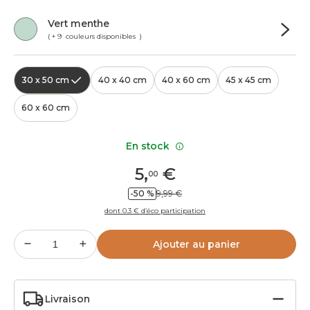
Vert menthe
( + 9 couleurs disponibles )
30 x 50 cm
40 x 40 cm
40 x 60 cm
45 x 45 cm
60 x 60 cm
En stock
5
,
€
00
-50 %
9,99 €
dont 0.3 € d’éco participation
Ajouter au panier
Livraison