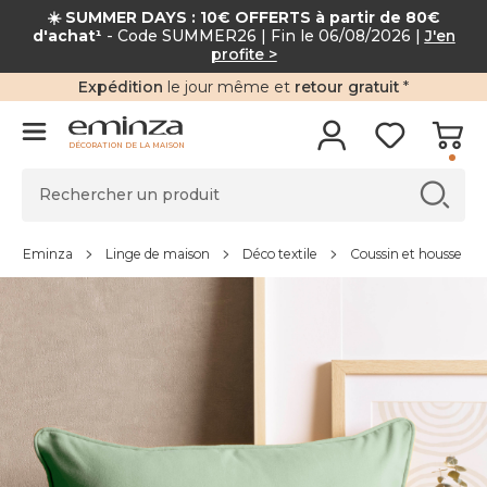
☀️ SUMMER DAYS : 10€ OFFERTS à partir de 80€
d'achat¹
- Code SUMMER26 | Fin le 06/08/2026 |
J'en
profite >
Expédition
le jour même et
retour gratuit
*
DÉCORATION DE LA MAISON
Eminza
Linge de maison
Déco textile
Coussin et housse