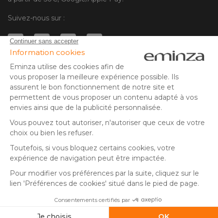
Suivez-nous sur :
© Copyright 2025 Eminza | Tous droits réservés |
FRA
ESPAÑA
ITALIE
DEUTSCHLAND
* Vous disposez de 30 jours (à compter de la réception ou du
retrait de votre colis) pour effectuer un retour de produits et
NEDERLAND
vous faire rembourser. Hors colis volumineux
SUISSE
** Expédition le jour même pour toute commande passée avant
DANMARK
14 h (jours ouvrés - hors livraison éco)