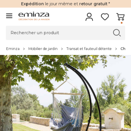
Expédition
le jour même et
retour gratuit
*
DÉCORATION DE LA MAISON
Eminza
Mobilier de jardin
Transat et fauteuil détente
Chais