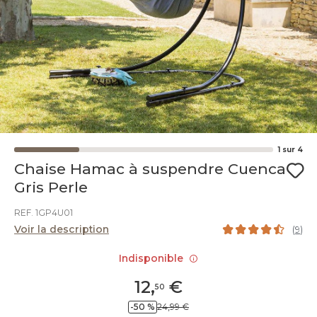
1
sur
4
Chaise Hamac à suspendre Cuenca
Gris Perle
REF. 1GP4U01
Voir la description
(
9
)
Indisponible
12
,
€
50
-50 %
24,99 €