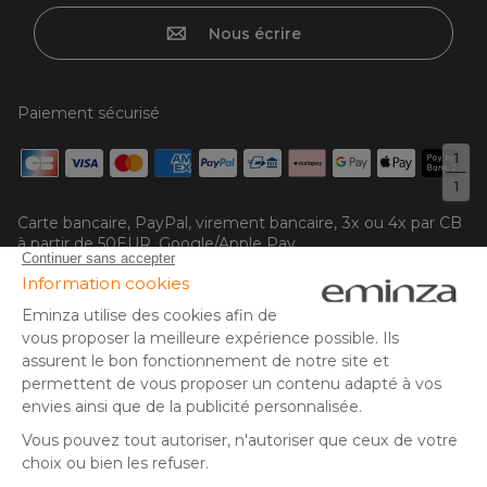
Nous écrire
Paiement sécurisé
1
1
Carte bancaire, PayPal, virement bancaire, 3x ou 4x par CB
à partir de 50EUR, Google/Apple Pay.
Suivez-nous sur :
© Copyright 2025 Eminza | Tous droits réservés |
FRA
ESPAÑA
ITALIE
DEUTSCHLAND
* Vous disposez de 30 jours (à compter de la réception ou du