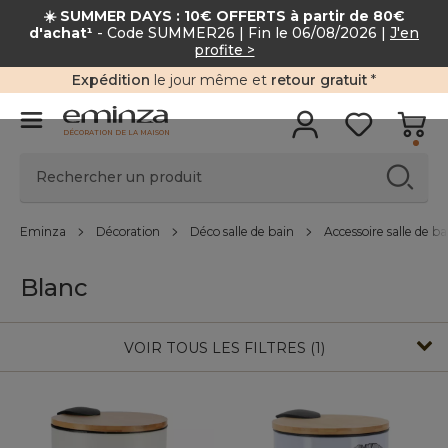
☀️ SUMMER DAYS : 10€ OFFERTS à partir de 80
d'achat¹
- Code SUMMER26 | Fin le 06/08/2026 |
J'en
profite >
Expédition
le jour même et
retour gratuit
*
DÉCORATION DE LA MAISON
Eminza
Décoration
Déco salle de bain
Accessoire salle de ba
Blanc
VOIR TOUS LES FILTRES (1)