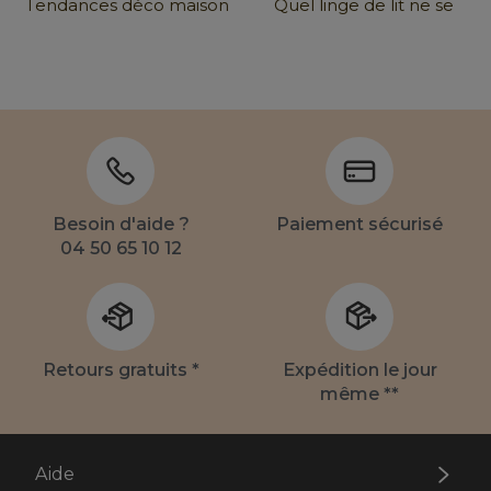
Tendances déco maison
Quel linge de lit ne se
2026 : comment les
froisse pas ?
intégrer chez
...
Besoin d'aide ?
Paiement sécurisé
04 50 65 10 12
Retours gratuits *
Expédition le jour
même **
Aide