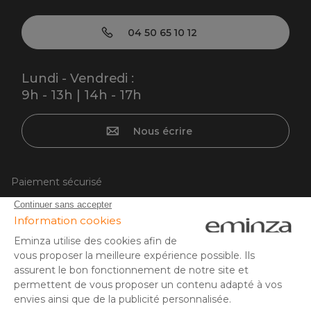
04 50 65 10 12
Lundi - Vendredi :
9h - 13h | 14h - 17h
Nous écrire
Paiement sécurisé
Carte bancaire, PayPal, virement bancaire, 3x ou 4x par CB
à partir de 50EUR, Google/Apple Pay.
Suivez-nous sur :