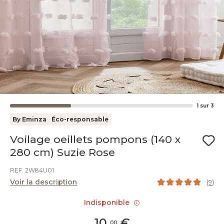
1
sur
3
By Eminza
Éco-responsable
Voilage oeillets pompons (140 x
280 cm) Suzie Rose
REF. 2W84U01
Voir la description
(
9
)
Indisponible
10
,
€
00