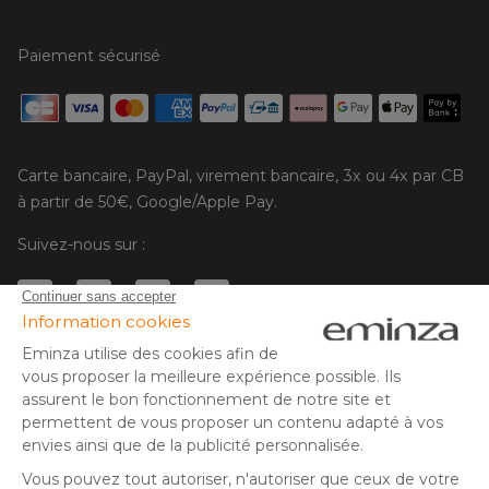
Paiement sécurisé
Carte bancaire, PayPal, virement bancaire, 3x ou 4x par CB
à partir de 50€, Google/Apple Pay.
Suivez-nous sur :
© Copyright 2025 Eminza | Tous droits réservés |
FRA
ESPAÑA
ITALIE
DEUTSCHLAND
* Vous disposez de 30 jours (à compter de la réception ou du
retrait de votre colis) pour effectuer un retour de produits et
NEDERLAND