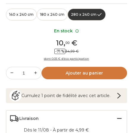
140 x 240 cm
180 x 240 cm
280 x 240 cm
En stock
10
,
€
00
-71 %
34,99 €
dont 0.05 € d’éco participation
Ajouter au panier
Cumulez
1
point
de fidélité avec cet article.
Livraison
Dès le 11/08 - À partir de 4,99 €