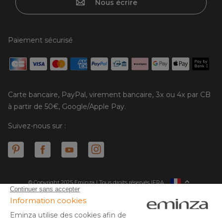
Nous écrire
Paiement sécurisé
Carte bancaire, PayPal, virement bancaire, 3x ou 4x par CB
à partir de 50€, Google/Apple Pay.
Suivez-nous sur :
© Copyright 2025 Eminza | Tous droits réservés |
FRA
ESPAÑA
ITALIE
DEUTSCHLAND
* Vous disposez de 30 jours (à compter de la réception ou du