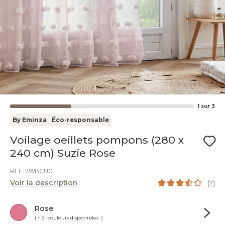
1
sur
3
By Eminza
Éco-responsable
Voilage oeillets pompons (280 x
240 cm) Suzie Rose
REF. 2W8CU01
Voir la description
(
7
)
Rose
( + 2 couleurs disponibles )